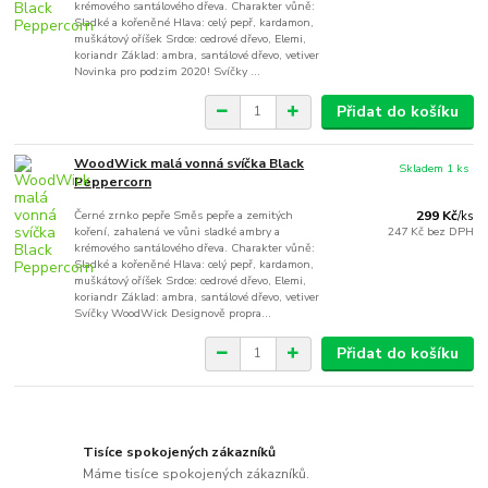
krémového santálového dřeva. Charakter vůně:
Sladké a kořeněné Hlava: celý pepř, kardamon,
muškátový oříšek Srdce: cedrové dřevo, Elemi,
koriandr Základ: ambra, santálové dřevo, vetiver
Novinka pro podzim 2020! Svíčky ...
Přidat do košíku
WoodWick malá vonná svíčka Black
Skladem 1 ks
Peppercorn
Černé zrnko pepře Směs pepře a zemitých
299 Kč
/
ks
koření, zahalená ve vůni sladké ambry a
247 Kč
bez DPH
krémového santálového dřeva. Charakter vůně:
Sladké a kořeněné Hlava: celý pepř, kardamon,
muškátový oříšek Srdce: cedrové dřevo, Elemi,
koriandr Základ: ambra, santálové dřevo, vetiver
Svíčky WoodWick Designově propra...
Přidat do košíku
Tisíce spokojených zákazníků
Máme tisíce spokojených zákazníků.