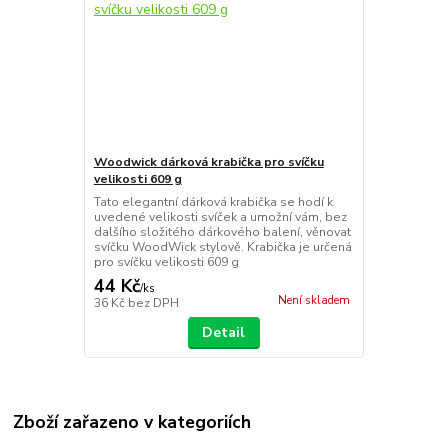
Woodwick dárková krabička pro svíčku
velikosti 609 g
Tato elegantní dárková krabička se hodí k
uvedené velikosti svíček a umožní vám, bez
dalšího složitého dárkového balení, věnovat
svíčku WoodWick stylově. Krabička je určená
pro svíčku velikosti 609 g
44 Kč
/
ks
Není skladem
36 Kč
bez DPH
Detail
Zboží zařazeno v kategoriích