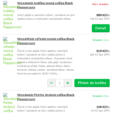
Woodwick lodička vonná svíčka Black
Není skladem
Peppercorn
Směs pepře a zemitých koření, zahalená ve vůni
899 Kč
/
ks
sladké ambry a krémového santálového dřeva.
743 Kč
bez DPH
Detail
WoodWick střední vonná svíčka Black
Skladem 1 ks
Peppercorn
Černé zrnko pepře Směs pepře a zemitých
519 Kč
/
ks
koření, zahalená ve vůni sladké ambry a
429 Kč
bez DPH
krémového santálového dřeva. Charakter vůně:
Sladké a kořeněné Hlava: celý pepř, kardamon,
muškátový oříšek Srdce: cedrové dřevo, Elemi,
koriandr Základ: ambra, santálové dřevo, vetiver
Novinka pro podzim 2020! Svíčky ...
Přidat do košíku
Woodwick Petite drobná svíčka Black
Skladem 2 ks
Peppercorn
Černé zrnko pepře Směs pepře a zemitých
109 Kč
/
ks
koření, zahalená ve vůni sladké ambry a
90 Kč
bez DPH