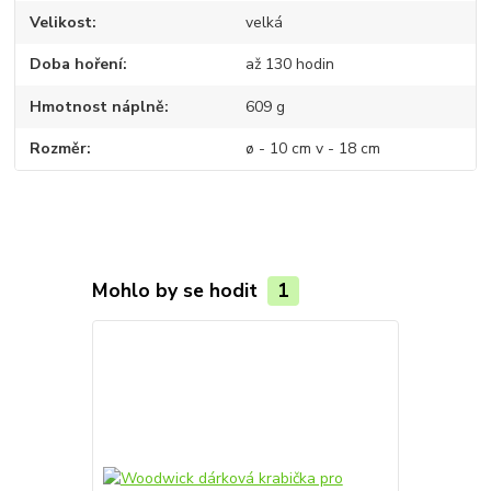
Velikost
velká
Doba hoření
až 130 hodin
Hmotnost náplně
609 g
Rozměr
ø - 10 cm v - 18 cm
Mohlo by se hodit
1