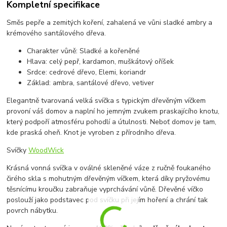
Kompletní specifikace
Směs pepře a zemitých koření, zahalená ve vůni sladké ambry a
krémového santálového dřeva.
Charakter vůně: Sladké a kořeněné
Hlava: celý pepř, kardamon, muškátový oříšek
Srdce: cedrové dřevo, Elemi, koriandr
Základ: ambra, santálové dřevo, vetiver
Elegantně tvarovaná velká svíčka s typickým dřevěným víčkem
provoní váš domov a naplní ho jemným zvukem praskajícího knotu,
který podpoří atmosféru pohodlí a útulnosti. Neboť domov je tam,
kde praská oheň. Knot je vyroben z přírodního dřeva.
Svíčky
WoodWick
Krásná vonná svíčka v oválné skleněné váze z ručně foukaného
čirého skla s mohutným dřevěným víčkem, která díky pryžovému
těsnícímu kroučku zabraňuje vyprchávání vůně. Dřevěné víčko
poslouží jako podstavec pod svíčku při jejím hoření a chrání tak
povrch nábytku.