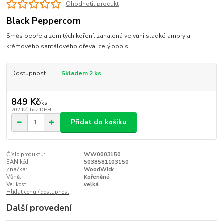
Ohodnotit produkt
Black Peppercorn
Směs pepře a zemitých koření, zahalená ve vůni sladké ambry a
krémového santálového dřeva.
celý popis
Dostupnost
Skladem 2 ks
849 Kč
/
ks
702 Kč
bez DPH
Přidat do košíku
Číslo produktu:
WW0003150
EAN kód:
5038581103150
Značka:
WoodWick
Vůně:
Kořeněná
Velikost:
velká
Hlídat cenu / dostupnost
Další provedení