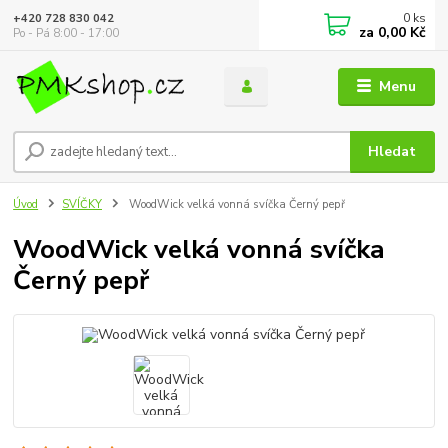
0
ks
+420 728 830 042
za
0,00 Kč
Po - Pá 8:00 - 17:00
Menu
Hledat
Úvod
SVÍČKY
WoodWick velká vonná svíčka Černý pepř
WoodWick velká vonná svíčka
Černý pepř