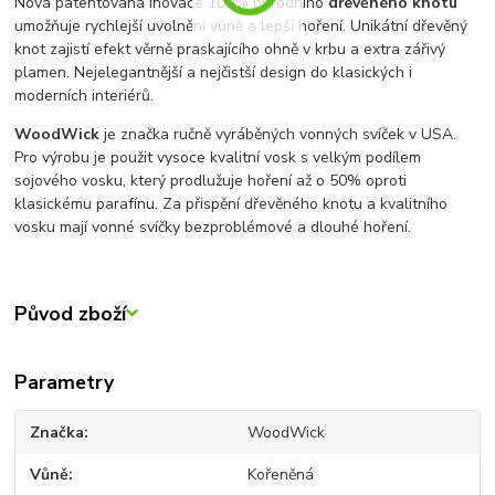
Nová patentovaná inovace 100% přírodního
dřevěného knotu
umožňuje rychlejší uvolnění vůně a lepší hoření. Unikátní dřevěný
knot zajistí efekt věrně praskajícího ohně v krbu a extra zářivý
plamen. Nejelegantnější a nejčistší design do klasických i
moderních interiérů.
WoodWick
je značka ručně vyráběných vonných svíček v USA.
Pro výrobu je použit vysoce kvalitní vosk s velkým podílem
sojového vosku, který prodlužuje hoření až o 50% oproti
klasickému parafínu. Za přispění dřevěného knotu a kvalitního
vosku mají vonné svíčky bezproblémové a dlouhé hoření.
Původ zboží
Parametry
Značka
WoodWick
Vůně
Kořeněná