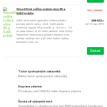
WoodWick svíčka oválná váza 85 g
Není skladem
Svěží prádlo
Svěží vůně právě vypraného čistého prádla v
299 Kč
/
ks
jemném letním vánku. vůně: Svěží prádlo
247 Kč
bez DPH
hmotnost náplně: 85 g rozměr: ø - 6,5 cm v - 7,5
cm doba hoření: až 20 hodin velikost: malá Svíčky
WoodWick Patentovaný přírodní dřevěný knot
rychleji uvolňuje vůni a při svém hoření vydává
praskající zvuky na...
Detail
Tisíce spokojených zákazníků
Máme tisíce spokojených zákazníků.
Doprava zdarma
Při nákupu nad 1500 Kč máte dopravu zdarma
Široká síť výdejních míst
Vyzvedněte si zásilku na více než 9000 pobočkách Zásilkovny