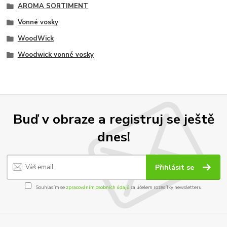
AROMA SORTIMENT
Vonné vosky
WoodWick
Woodwick vonné vosky
Buď v obraze a registruj se ještě
dnes!
Přihlásit se
Souhlasím se
zpracováním osobních údajů
za účelem rozesílky newsletteru.