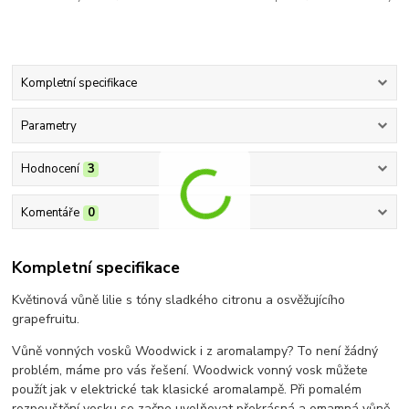
Kompletní specifikace
Parametry
Hodnocení
3
Komentáře
0
Kompletní specifikace
Květinová vůně lilie s tóny sladkého citronu a osvěžujícího
grapefruitu.
Vůně vonných vosků Woodwick i z aromalampy? To není žádný
problém, máme pro vás řešení. Woodwick vonný vosk můžete
použít jak v elektrické tak klasické aromalampě. Při pomalém
rozpouštění vosku se začne uvolňovat překrásná a omamná vůně,