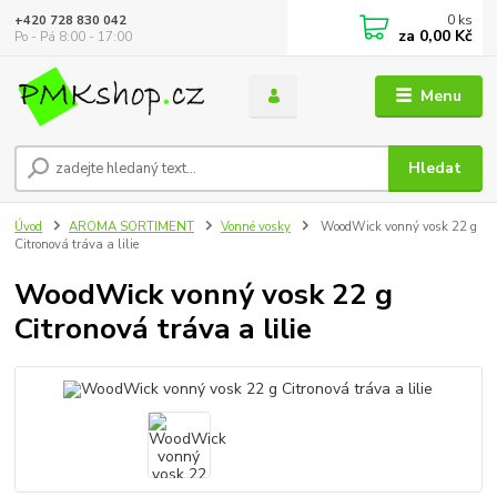
0
ks
+420 728 830 042
za
0,00 Kč
Po - Pá 8:00 - 17:00
Menu
Hledat
Úvod
AROMA SORTIMENT
Vonné vosky
WoodWick vonný vosk 22 g
Citronová tráva a lilie
WoodWick vonný vosk 22 g
Citronová tráva a lilie