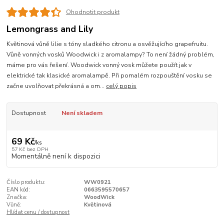
Ohodnotit produkt
Lemongrass and Lily
Květinová vůně lilie s tóny sladkého citronu a osvěžujícího grapefruitu.
Vůně vonných vosků Woodwick i z aromalampy? To není žádný problém,
máme pro vás řešení. Woodwick vonný vosk můžete použít jak v
elektrické tak klasické aromalampě. Při pomalém rozpouštění vosku se
začne uvolňovat překrásná a om...
celý popis
Dostupnost
Není skladem
69 Kč
/
ks
57 Kč
bez DPH
Momentálně není k dispozici
Číslo produktu:
WW0921
EAN kód:
0663595570657
Značka:
WoodWick
Vůně:
Květinová
Hlídat cenu / dostupnost