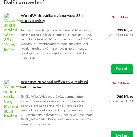
Další provedení
WoodWick svíčka oválná váza 85 g
Není skladem
Vrbové květy
Jemná vůně vrbových květů. vůně: Vrbové květy
299 Kč
/
ks
hmotnost náplně: 85 g rozměr: ø - 6,5 cm v - 7,5
247 Kč
bez DPH
cm doba hoření: až 20 hodin velikost: malá Svíčky
WoodWick Patentovaný přírodní dřevěný knot
rychleji uvolňuje vůni a při svém hoření vydává
praskající zvuky navozující atmosféru hořícího
krbu. Sví...
Detail
WoodWick vonná svíčka 85 g Mořská
Není skladem
sůl a bavlna
Svíčka WoodWick oválná váza Jemná vůně
299 Kč
/
ks
slaného oceánského větru s podtóny měkké
247 Kč
bez DPH
bavlny a světlého dřeva. vůně: Mořská sůl a
bavlna hmotnost náplně: 85 g rozměr: ø - 6,5 cm
v - 7,5 cm doba hoření: až 20 hodin velikost: malá
Svíčky WoodWick Designově propracovaná svíčka
v oválné skleněné vá...
Detail