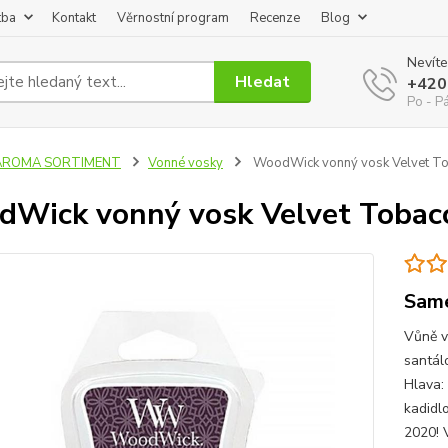
tba
Kontakt
Věrnostní program
Recenze
Blog
Nevíte
Hledat
+420
Po - P
AROMA SORTIMENT
Vonné vosky
WoodWick vonný vosk Velvet T
Wick vonný vosk Velvet Tobac
Same
Vůně v
santál
Hlava:
kadidl
2020! 