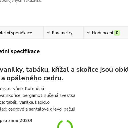
spokojených zákazníků.
etní specifikace
Parametry
Hodnocení
0
tní specifikace
vanilky, tabáku, křížal a skořice jsou 
 a opáleného cedru.
rakter vůně: Kořeněná
va: skořice, bergamot, sušená švestka
ce: tabák, vanilka, kadidlo
lad: cedrové a santálové dřevo, pačuli
pro zimu 2020!