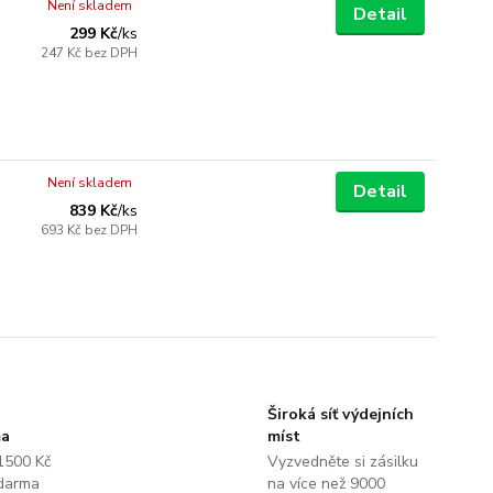
Není skladem
Detail
299 Kč
/
ks
247 Kč
bez DPH
Není skladem
Detail
839 Kč
/
ks
693 Kč
bez DPH
Široká síť výdejních
ma
míst
1500 Kč
Vyzvedněte si zásilku
darma
na více než 9000