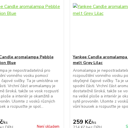
Candle aromalampa Pebble
Yankee Candle aromalampa
ion Blue
melt Grey Lilac
mpa je nepostradatelná pro
Aromalampa je nepostradatel
tění vonného vosku pomocí
rozpouštění vonného vosku p
 čajové svíčky. Ta je umístěna ve
obyčejné čajové svíčky. Ta je 
ásti. Vrchní část aromalampy je
spodní části. Vrchní část arom
ně široká, takže se vosk rozpustí
dostatečně široká, takže se vo
 ploše a interiér je okamžitě a
na velké ploše a interiér je ok
voněn. Ulomte z vosků různých
sytě provoněn. Ulomte z vosk
ek a rozpusťte je spol...
vůní kousek a rozpusťte je spol
č
259 Kč
/
ks
/
ks
Není skladem
S
ez DPH
214 Kč
bez DPH