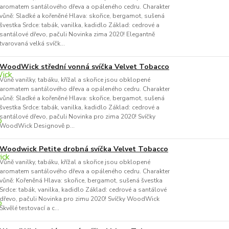
aromatem santálového dřeva a opáleného cedru. Charakter
vůně: Sladké a kořeněné Hlava: skořice, bergamot, sušená
švestka Srdce: tabák, vanilka, kadidlo Základ: cedrové a
santálové dřevo, pačuli Novinka zima 2020! Elegantně
tvarovaná velká svíčk...
WoodWick střední vonná svíčka Velvet Tobacco
Vůně vanilky, tabáku, křížal a skořice jsou obklopené
aromatem santálového dřeva a opáleného cedru. Charakter
vůně: Sladké a kořeněné Hlava: skořice, bergamot, sušená
švestka Srdce: tabák, vanilka, kadidlo Základ: cedrové a
santálové dřevo, pačuli Novinka pro zima 2020! Svíčky
WoodWick Designově p...
Woodwick Petite drobná svíčka Velvet Tobacco
Vůně vanilky, tabáku, křížal a skořice jsou obklopené
aromatem santálového dřeva a opáleného cedru. Charakter
vůně: Kořeněná Hlava: skořice, bergamot, sušená švestka
Srdce: tabák, vanilka, kadidlo Základ: cedrové a santálové
dřevo, pačuli Novinka pro zimu 2020! Svíčky WoodWick
Skvělé testovací a c...