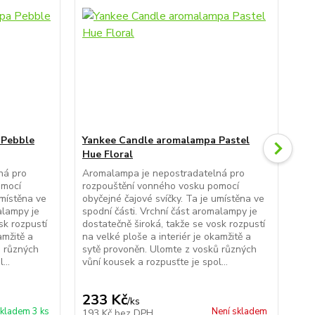
 Pebble
Yankee Candle aromalampa Pastel
Hue Floral
Ya
Ce
ná pro
Aromalampa je nepostradatelná pro
omocí
rozpouštění vonného vosku pomocí
Jed
umístěna ve
obyčejné čajové svíčky. Ta je umístěna ve
Yan
alampy je
spodní části. Vrchní část aromalampy je
skl
sk rozpustí
dostatečně široká, takže se vosk rozpustí
det
amžitě a
na velké ploše a interiér je okamžitě a
mó
ů různých
sytě provoněn. Ulomte z vosků různých
pro
...
vůní kousek a rozpusťte je spol...
oby
spo
233 Kč
5
/
ks
kladem 3 ks
Není skladem
193 Kč
bez DPH
43