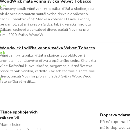
WoodWick malá vonná svíčka Velvet Tobacco
Sametový tabák Vůně vanilky, tabáku, křížal a skořice jsou
obklopené aromatem santálového dřeva a opáleného
cedru. Charakter vůně: Sladké a kořeněné Hlava: skořice,
bergamot, sušená švestka Srdce: tabák, vanilka, kadidlo
Základ: cedrové a santálové dřevo, pačuli Novinka pro
zimu 2020! Svíčky WoodW...
Woodwick lodička vonná svíčka Velvet Tobacco
Vůně vanilky, tabáku, křížal a skořice jsou obklopené
aromatem santálového dřeva a opáleného cedru. Charakter
vůně: Kořeněná Hlava: skořice, bergamot, sušená švestka
Srdce: tabák, vanilka, kadidlo Základ: cedrové a santálové
dřevo, pačuli Novinka pro zimu 2020! Svíčky WoodWick
Tato svíčka vám díky...
Tisíce spokojených
Doprava zdar
zákazníků
Při nákupu nad 
Máme tisíce
máte dopravu z