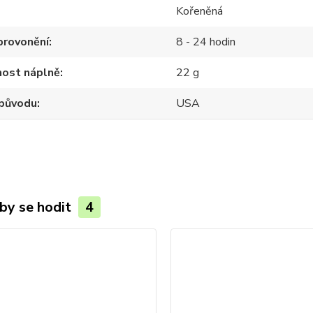
Kořeněná
provonění
8 - 24 hodin
ost náplně
22 g
původu
USA
by se hodit
4