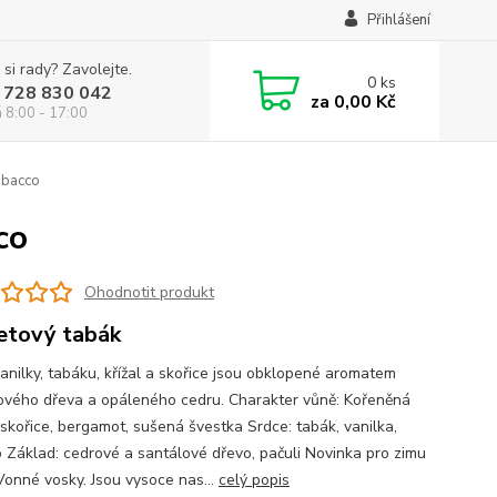
Přihlášení
 si rady? Zavolejte.
0
ks
 728 830 042
za
0,00 Kč
á 8:00 - 17:00
obacco
co
Ohodnotit produkt
tový tabák
anilky, tabáku, křížal a skořice jsou obklopené aromatem
ového dřeva a opáleného cedru. Charakter vůně: Kořeněná
 skořice, bergamot, sušená švestka Srdce: tabák, vanilka,
o Základ: cedrové a santálové dřevo, pačuli Novinka pro zimu
Vonné vosky. Jsou vysoce nas...
celý popis