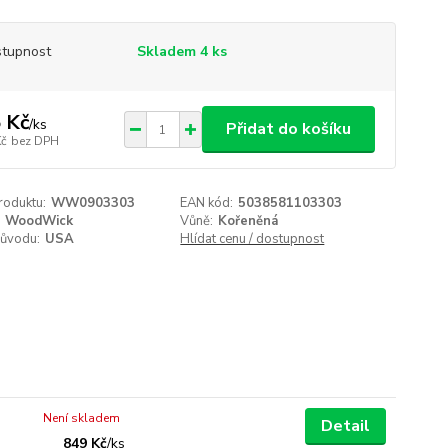
tupnost
Skladem 4 ks
 Kč
/
ks
Přidat do košíku
Kč
bez DPH
roduktu:
WW0903303
EAN kód:
5038581103303
WoodWick
Vůně:
Kořeněná
ůvodu:
USA
Hlídat cenu / dostupnost
Není skladem
Detail
849 Kč
/
ks