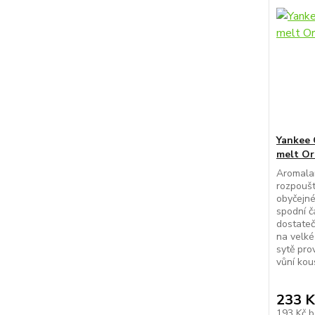
Yankee 
melt Or
Aromala
rozpouš
obyčejné
spodní č
dostateč
na velké
sytě pro
vůní kous
233 K
193 Kč
b