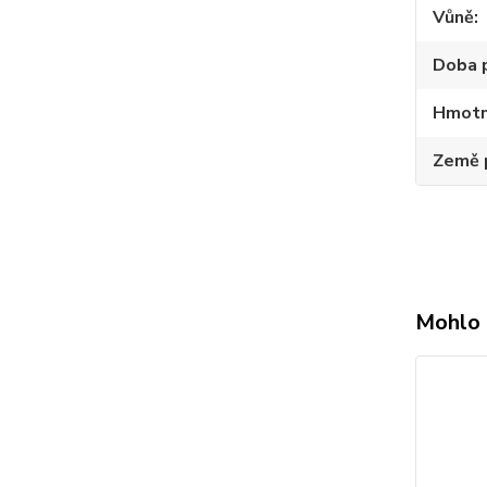
Vůně
Doba 
Hmotn
Země 
Mohlo 