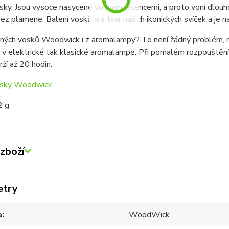
ky. Jsou vysoce nasycené vonnými esencemi, a proto voní dlouho
bez plamene. Balení vosků má tvar našich ikonických svíček a je na
ných vosků Woodwick i z aromalampy? To není žádný problém,
k v elektrické tak klasické aromalampě. Při pomalém rozpouště
rží až 20 hodin.
osky Woodwick
2 g
zboží
etry
a
WoodWick