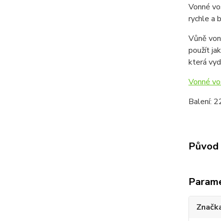
Vonné vos
rychle a 
Vůně von
použít ja
která vyd
Vonné v
Balení: 2
Původ 
Param
Značk