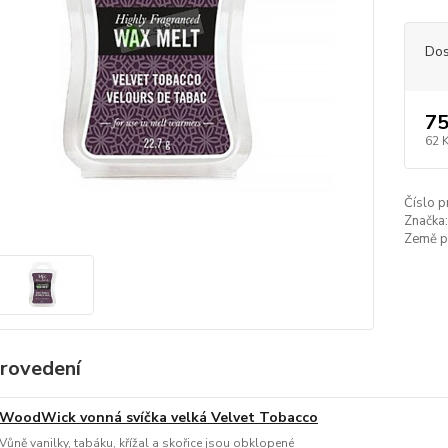
Dos
75
62 
Číslo p
Značka:
Země p
provedení
WoodWick vonná svíčka velká Velvet Tobacco
Vůně vanilky, tabáku, křížal a skořice jsou obklopené