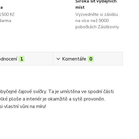
Široká síť výdejních
ma
míst
1500 Kč
Vyzvedněte si zásilku
darma
na více než 9000
pobočkách Zásilkovny
dnocení
1
Komentáře
0
ejné čajové svíčky. Ta je umístěna ve spodní části.
lké ploše a interiér je okamžitě a sytě provoněn.
 vlastní vůni na míru!