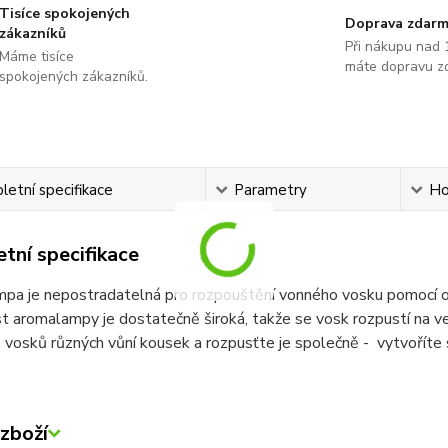
Tisíce spokojených
Doprava zdar
zákazníků
Při nákupu nad 
Máme tisíce
máte dopravu z
spokojených zákazníků.
etní specifikace
Parametry
Ho
tní specifikace
a je nepostradatelná pro rozpouštění vonného vosku pomocí obyč
st aromalampy je dostatečně široká, takže se vosk rozpustí na ve
vosků různých vůní kousek a rozpusťte je společně - vytvoříte si
zboží