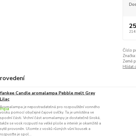
Dos
25
214
Číslo p
Značka:
Země p
Hlídat 
provedení
Yankee Candle aromalampa Pebble melt Grey
Lilac
Aromalampa je nepostradatelná pro rozpouštění vonného
vosku pomocí obyčejné čajové svíčky. Ta je umístěna ve
spodní části. Vrchní část aromalampy je dostatečně široká,
takže se vosk rozpustí na velké ploše a interiér je okamžitě a
sytě provoněn. Ulomte z vosků různých vůní kousek a
rozpusťte je spol...