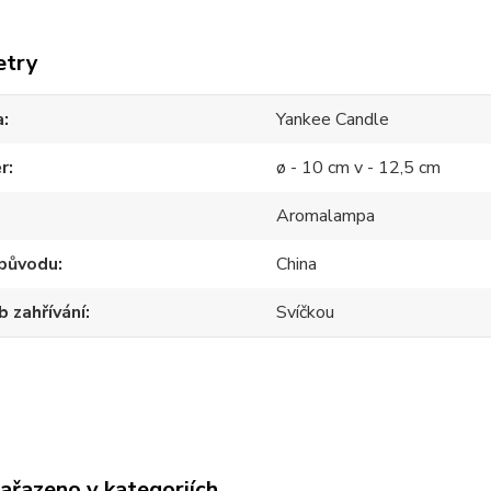
etry
a
Yankee Candle
r
ø - 10 cm v - 12,5 cm
Aromalampa
původu
China
 zahřívání
Svíčkou
zařazeno v kategoriích