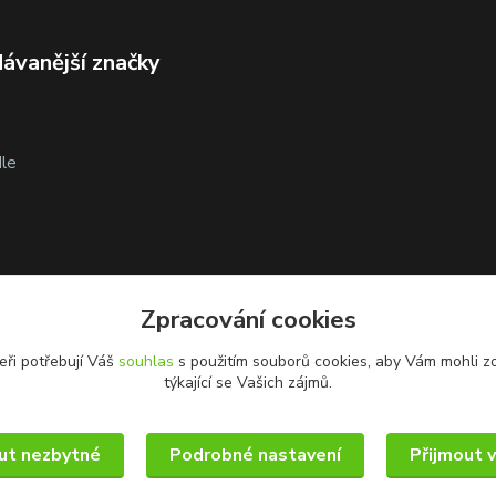
ávanější značky
le
Zpracování cookies
eři potřebují Váš
souhlas
s použitím souborů cookies, aby Vám mohli z
týkající se Vašich zájmů.
ut nezbytné
Podrobné nastavení
Přijmout 