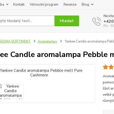
tba
Kontakt
Věrnostní program
Recenze
Blog
Nevíte
Hledat
+420
Po - P
AROMA SORTIMENT
Aromalampy
Yankee Candle aromalampa Pebb
ee Candle aromalampa Pebble 
Aromal
pomocí 
část a
velké 
různýc