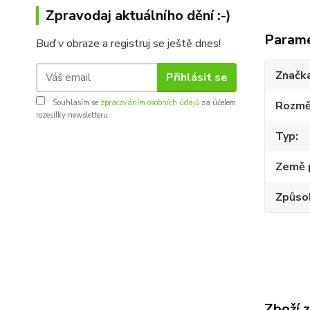
Zpravodaj aktuálního dění :-)
Param
Buď v obraze a registruj se ještě dnes!
Značk
Přihlásit se
Souhlasím se
zpracováním osobních údajů
za účelem
Rozmě
rozesílky newsletteru.
Typ
Země 
Způsob
Zboží 