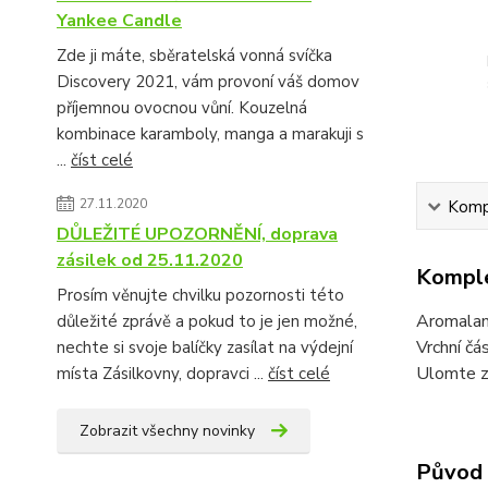
Yankee Candle
Zde ji máte, sběratelská vonná svíčka
Discovery 2021, vám provoní váš domov
příjemnou ovocnou vůní. Kouzelná
kombinace karamboly, manga a marakuji s
...
číst celé
27.11.2020
Kompl
DŮLEŽITÉ UPOZORNĚNÍ, doprava
zásilek od 25.11.2020
Komple
Prosím věnujte chvilku pozornosti této
Aromalamp
důležité zprávě a pokud to je jen možné,
Vrchní čá
nechte si svoje balíčky zasílat na výdejní
Ulomte z 
místa Zásilkovny, dopravci ...
číst celé
Zobrazit všechny novinky
Původ 