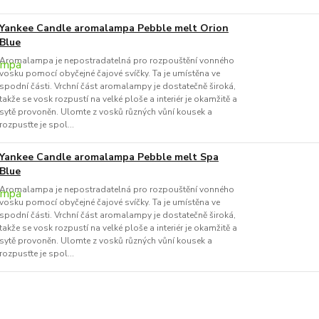
Yankee Candle aromalampa Pebble melt Orion
Blue
Aromalampa je nepostradatelná pro rozpouštění vonného
vosku pomocí obyčejné čajové svíčky. Ta je umístěna ve
spodní části. Vrchní část aromalampy je dostatečně široká,
takže se vosk rozpustí na velké ploše a interiér je okamžitě a
sytě provoněn. Ulomte z vosků různých vůní kousek a
rozpusťte je spol...
Yankee Candle aromalampa Pebble melt Spa
Blue
Aromalampa je nepostradatelná pro rozpouštění vonného
vosku pomocí obyčejné čajové svíčky. Ta je umístěna ve
spodní části. Vrchní část aromalampy je dostatečně široká,
takže se vosk rozpustí na velké ploše a interiér je okamžitě a
sytě provoněn. Ulomte z vosků různých vůní kousek a
rozpusťte je spol...