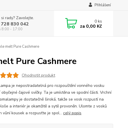
Přihlášení
 si rady? Zavolejte.
0
ks
 728 830 042
za
0,00 Kč
á 8:00 - 17:00
le melt Pure Cashmere
melt Pure Cashmere
Ohodnotit produkt
ampa je nepostradatelná pro rozpouštění vonného vosku
obyčejné čajové svíčky. Ta je umístěna ve spodní části. Vrchní
romalampy je dostatečně široká, takže se vosk rozpustí na
ploše a interiér je okamžitě a sytě provoněn. Ulomte z vosků
h vůní kousek a rozpusťte je spol...
celý popis