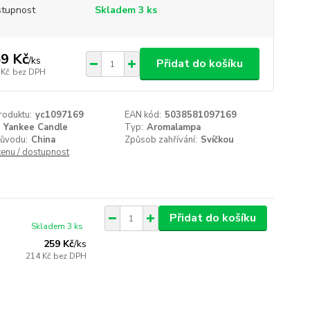
tupnost
Skladem 3 ks
9 Kč
/
ks
Přidat do košíku
 Kč
bez DPH
roduktu:
yc1097169
EAN kód:
5038581097169
Yankee Candle
Typ:
Aromalampa
ůvodu:
China
Způsob zahřívání:
Svíčkou
cenu / dostupnost
Přidat do košíku
Skladem 3 ks
259 Kč
/
ks
214 Kč
bez DPH