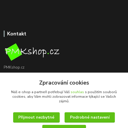
Kontakt
PMKshop.cz
+420 728 830 042
Zpracování cookies
Po - Pá 8:00 - 17:00
Náš e-shop a partneři potřebují Váš
souhlas
s použitím souborů
cookies, aby Vám mohli zobrazovat informace týkající se Vašich
info@pmkshop.cz
zájmů.
Přijmout nezbytné
Podrobné nastavení