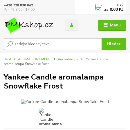
0
ks
+420 728 830 042
za
0,00 Kč
Po - Pá 8:00 - 17:00
Menu
Hledat
Úvod
AROMA SORTIMENT
Aromalampy
Yankee Candle
aromalampa Snowflake Frost
Yankee Candle aromalampa
Snowflake Frost