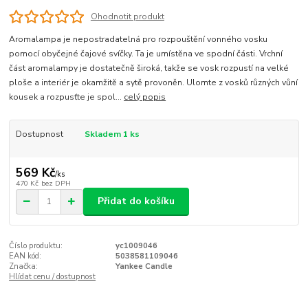
Ohodnotit produkt
Aromalampa je nepostradatelná pro rozpouštění vonného vosku
pomocí obyčejné čajové svíčky. Ta je umístěna ve spodní části. Vrchní
část aromalampy je dostatečně široká, takže se vosk rozpustí na velké
ploše a interiér je okamžitě a sytě provoněn. Ulomte z vosků různých vůní
kousek a rozpusťte je spol...
celý popis
Dostupnost
Skladem 1 ks
569 Kč
/
ks
470 Kč
bez DPH
Přidat do košíku
Číslo produktu:
yc1009046
EAN kód:
5038581109046
Značka:
Yankee Candle
Hlídat cenu / dostupnost