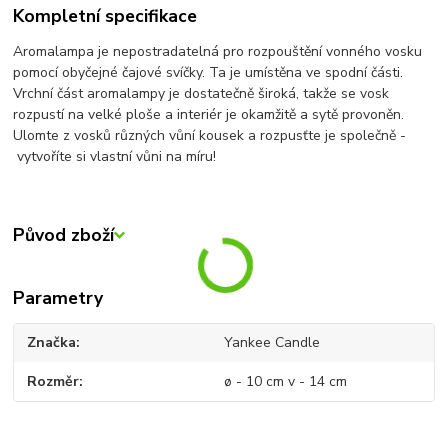
Kompletní specifikace
Aromalampa je nepostradatelná pro rozpouštění vonného vosku
pomocí obyčejné čajové svíčky. Ta je umístěna ve spodní části.
Vrchní část aromalampy je dostatečně široká, takže se vosk
rozpustí na velké ploše a interiér je okamžitě a sytě provoněn.
Ulomte z vosků různých vůní kousek a rozpusťte je společně -
vytvoříte si vlastní vůni na míru!
Původ zboží
Parametry
Značka
Yankee Candle
Rozměr
ø - 10 cm v - 14 cm