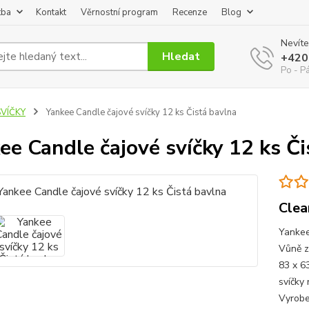
tba
Kontakt
Věrnostní program
Recenze
Blog
Nevíte
Hledat
+420
Po - P
SVÍČKY
Yankee Candle čajové svíčky 12 ks Čistá bavlna
ee Candle čajové svíčky 12 ks Či
Clea
Yankee
Vůně z
83 x 6
svíčky
Vyroben