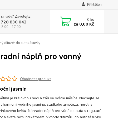
Přihlášení
 si rady? Zavolejte.
0
ks
 728 830 042
za
0,00 Kč
á 8:00 - 17:00
ný difuzér do autozásuvky
radní náplň pro vonný
Ohodnotit produkt
oční jasmín
ětina je královnou noci a září ve světle měsíce. Nechejte se
it harmonií vodního jasmínu, sladkého zimolezu, neroli a
inkového květu. Náhradní náplň pro vůně do auta s regulací
ity a světelným indikátorem. Výhody difuzéru do autozásuvky