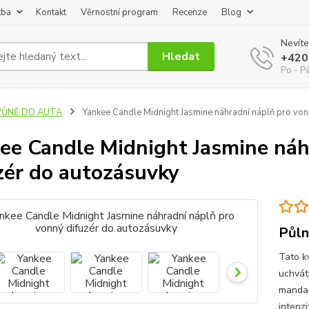
tba
Kontakt
Věrnostní program
Recenze
Blog
Nevíte
Hledat
+420
Po - P
VŮNĚ DO AUTA
Yankee Candle Midnight Jasmine náhradní náplň pro von
ee Candle Midnight Jasmine náh
zér do autozásuvky
Půln
Tato kv
uchvát
mandar
intenz