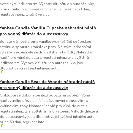
světelným indikátorem. Výhody difuzéru do autozásuvky
jsou dlouhotrvající svěžest interiéru auta až na 60 dnů,
regulace intenzity vůně ve 2 st...
Yankee Candle Vanilla Cupcake náhradní náplň
pro vonný difuzér do autozásuvky
Bohaté krémové aroma vanilkových košíčků se špetkou
citrónu a spoustou máslové pěny. S čistými přírodními
výtažky. Zakousněte se do našlehané lahůdky Náhradní
náplň pro vůně do auta s regulací intenzity a světelným
indikátorem. Výhody difuzéru do autozásuvky jsou
dlouhotrvající svěžest interiéru aut...
Yankee Candle Seaside Woods náhradní náplň
pro vonný difuzér do autozásuvky
Obklopte se dokonalou iluzí pobytu na pobřeží. Vůně
naplaveného dřeva s mísí s půvabnými citrusovými a
květinovými tóny. Náhradní náplň pro vůně do auta s
regulací intenzity a světelným indikátorem. Výhody difuzéru
do autozásuvky jsou dlouhotrvající svěžest interiéru auta
až na 60 dnů, regulace inte...