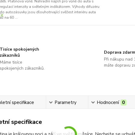
děti. Platinová vůně. Náhradní náplň pro vůně do auta s
regulací intenzity a světelným indikátorem. Výhody difuzéru
do autozásuvky jsou dlouhotrvající svěžest interiéru auta
až na 60 ...
Tisíce spokojených
Doprava zdar
zákazníků
Při nákupu nad 
Máme tisíce
máte dopravu z
spokojených zákazníků.
etní specifikace
Parametry
Hodnocení
0
tní specifikace
ina je královnou noci a září ve světle měsíce. Nechejte se uchvát