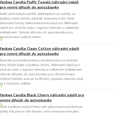
Yankee Candle Fluffy Towels náhradní náplň
pro vonný difuzér do autozásuvky
Svěží vůně čistých ručníků, ještě teplých ze sušičky, se
špetkou vůně citrónů, jablíček, levandule a lilií. Vůně
dokonalé čistoty, lehká krémová kompozice. Náhradní
náplň pro vůně do auta s regulací intenzity a světelným
indikátorem. Výhody difuzéru do autozásuvky jsou
dlouhotrvající svěžest interié...
Yankee Candle Clean Cotton náhradní náplň
pro vonný difuzér do autozásuvky
Sluncem provoněná bavlna, kombinovaná se zelenými
tóny, bílými květy a špetkou citrónu. Náhradní náplň pro
vůně do auta s regulací intenzity a světelným indikátorem.
Výhody difuzéru do autozásuvky jsou dlouhotrvající
svěžest interiéru auta až na 60 dnů, regulace intenzity vůně
ve 2 stupních, světeln...
Yankee Candle Black Cherry náhradní náplň pro
vonný difuzér do autozásuvky
Vůně sladkých zralých třešní vám připomene prázdninové
výlety, kdy jste se cítili šťastní, volní a bezstarostní jako