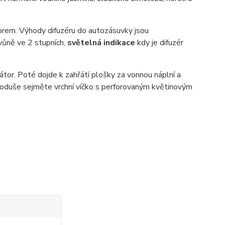
torem. Výhody difuzéru do autozásuvky jsou
ůně ve 2 stupních,
světelná indikace
kdy je difuzér
átor. Poté dojde k zahřátí plošky za vonnou náplní a
dnoduše sejměte vrchní víčko s perforovaným květinovým