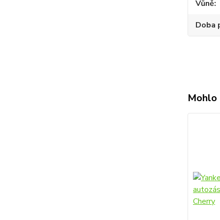
Vůně
Doba 
Mohlo 