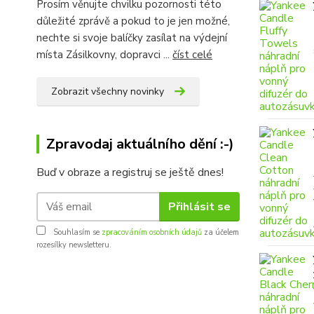
Prosím věnujte chvilku pozornosti této
důležité zprávě a pokud to je jen možné,
nechte si svoje balíčky zasílat na výdejní
místa Zásilkovny, dopravci ...
číst celé
Zobrazit všechny novinky
Zpravodaj aktuálního dění :-)
Buď v obraze a registruj se ještě dnes!
Přihlásit se
Souhlasím se
zpracováním osobních údajů
za účelem
rozesílky newsletteru.