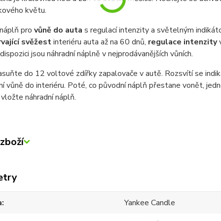
kového květu.
náplň pro
vůně do auta
s regulací intenzity a světelným indiká
vající svěžest
interiéru auta až na 60 dnů,
regulace intenzity
v
K dispozici jsou náhradní náplně v nejprodávanějších vůních.
asuňte do 12 voltové zdířky zapalovače v autě. Rozsvítí se indik
í vůně do interiéru. Poté, co původní náplň přestane vonět, je
vložte náhradní náplň.
zboží
etry
a
Yankee Candle