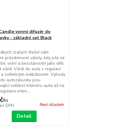
Candle vonný difuzér do
uvky - základní set Black
dkých zralých třešní vám
e prázdninové výlety, kdy jste se
astní, volní a bezstarostní jako děti.
á vůně. Vůně do auta s regulací
y a světelným indikátorem. Výhody
 do autozásuvky jsou
vající svěžest interiéru auta až na
egulace inten...
č
/
ks
Není skladem
ez DPH
Detail