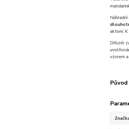
mandarin
Náhradní 
dlouhotr
aktivní. 
Difuzér z
uvolňován
vzorem a 
Původ 
Param
Značk