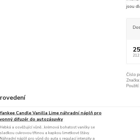
jsou dl
Dos
25
212
Číslo p
Značka:
Použití:
provedení
Yankee Candle Vanilla Lime náhradní náplň pro
vonný difuzér do autozásuvky
Hebká a osvěžující vůně…krémová bohatost vanilky se
sladkou cukrovou třtinou a kapkou limetkové šťávy.
Náhradní náplň pro vůně do auta s regulací intenzity a