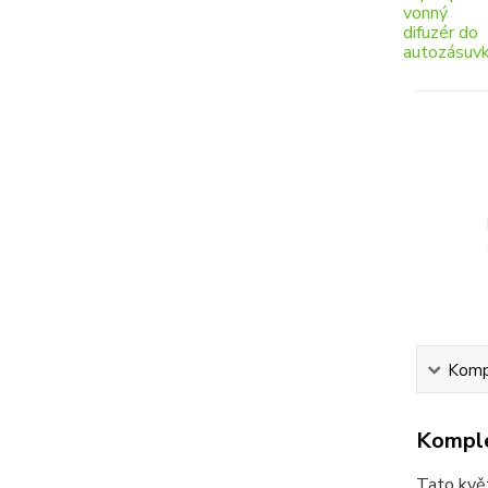
Kompl
Komple
Tato květ