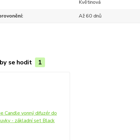
Květinová
provonění
Až 60 dnů
by se hodit
1