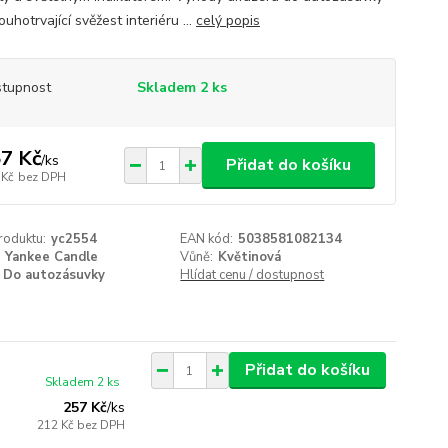
ouhotrvající svěžest interiéru ...
celý popis
tupnost
Skladem 2 ks
7 Kč
/
ks
Přidat do košíku
 Kč
bez DPH
roduktu:
yc2554
EAN kód:
5038581082134
Yankee Candle
Vůně:
Květinová
Do autozásuvky
Hlídat cenu / dostupnost
Přidat do košíku
Skladem 2 ks
257 Kč
/
ks
212 Kč
bez DPH