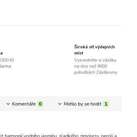
Široká síť výdejních
ma
míst
1500 Kč
Vyzvedněte si zásilku
darma
na více než 9000
pobočkách Zásilkovny
Komentáře
0
Mohlo by se hodit
1
it harmonií vodního jasmínu, sladkého zimolezu, neroli a