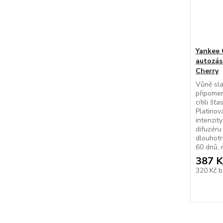
Yankee 
autozás
Cherry
Vůně sla
připomen
cítili šť
Platinov
intenzit
difuzéru
dlouhotr
60 dnů, r
387 K
320 Kč
b