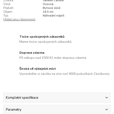
Značka:
Yankee Candle
Vůně:
Ovocná
Produkt:
Bytová vůně
Objem:
18,5 ml
Typ:
Náhradní náplň
Hlídat cenu / dostupnost
Tisíce spokojených zákazníků
Máme tisíce spokojených zákazníků.
Doprava zdarma
Při nákupu nad 1500 Kč máte dopravu zdarma
Široká síť výdejních míst
Vyzvedněte si zásilku na více než 9000 pobočkách Zásilkovny
Kompletní specifikace
Parametry