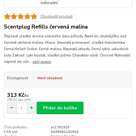
Ohodnotit produkt
Scentplug Refills červená malina
Štiplavě sladké aroma vzácného daru přírody. Není nic chutnějšího než
čerstvě utržené maliny. Hlava: šťavnatý pomeranč, sladká mandarinka,
černá třešeň Srdce: černé maliny, šťavnatý jahody, černý rybíz, jahodové
listy Základ: cukr krystal, sladké pižmo Charakter vůně: Ovocné Náhradní
náplně do vůn...
celý popis
Dostupnost
Není skladem
313 Kč
/
ks
259 Kč
bez DPH
Přidat do košíku
Číslo produktu:
yc1701910
EAN kód:
5038581101910