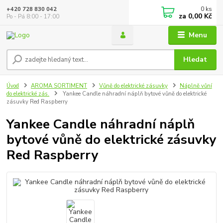
0
ks
+420 728 830 042
za
0,00 Kč
Po - Pá 8:00 - 17:00
Menu
Hledat
Úvod
AROMA SORTIMENT
Vůně do elektrické zásuvky
Náplně vůní
do elektrické zás.
Yankee Candle náhradní náplň bytové vůně do elektrické
zásuvky Red Raspberry
Yankee Candle náhradní náplň
bytové vůně do elektrické zásuvky
Red Raspberry