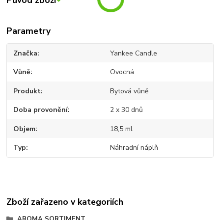
Původ zboží
Parametry
Značka
Yankee Candle
Vůně
Ovocná
Produkt
Bytová vůně
Doba provonění
2 x 30 dnů
Objem
18,5 ml
Typ
Náhradní náplň
Zboží zařazeno v kategoriích
AROMA SORTIMENT