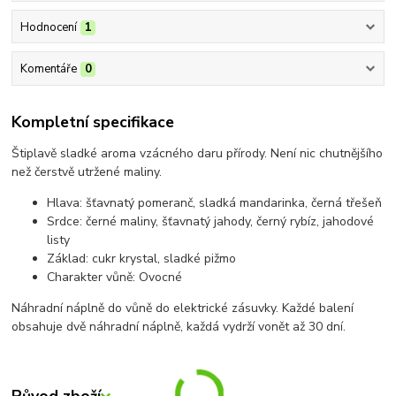
Hodnocení
1
Komentáře
0
Kompletní specifikace
Štiplavě sladké aroma vzácného daru přírody. Není nic chutnějšího
než čerstvě utržené maliny.
Hlava: šťavnatý pomeranč, sladká mandarinka, černá třešeň
Srdce: černé maliny, šťavnatý jahody, černý rybíz, jahodové
listy
Základ: cukr krystal, sladké pižmo
Charakter vůně: Ovocné
Náhradní náplně do vůně do elektrické zásuvky. Každé balení
obsahuje dvě náhradní náplně, každá vydrží vonět až 30 dní.