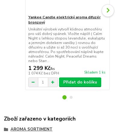
Yankee Candle elektrický aroma difuzér
Yankee Cand
bronzový
stříbrný
Unikátní výrobek vytvoří klidnou atmosféru
Unikátní výr
pro váš dobrý spánek. Vložte náplň ( Calm
pro váš dobr
Night s lehkou stopou levandule, eukalyptu
Peaceful Dre
a jemným dotekem vanilky ) rovnou do
něžných kvě
difuzéru a užijte si až 30 nocí s uvolňující
Peaceful Dre
atmosférou. Po spotřebování náplně kupte
užijte si až 
náhradní: Calm Night, Peaceful Dreams
Po spotřebov
nebo Starr...
Calm Night...
1 299 Kč
1 299 Kč
/
ks
Skladem 1 ks
1 074 Kč
bez DPH
1 074 Kč
bez
Přidat do košíku
Zboží zařazeno v kategoriích
AROMA SORTIMENT