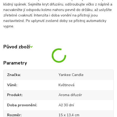
klidný spánek. Sejměte kryt difuzéru, odšroubujte víčko z náplně a
nacvakněte jí odspodu kolmo nahoru pevně do držáku, až uslyšíte
zřetelné cvaknutí. Intenzita i doba vonění na přístroji jsou
nastavitelné. Po uplynutí zvolené doby se přístroj automaticky
vypne.
Původ zboží
Parametry
Značka
Yankee Candle
Vůně
Květinová
Produkt
Aroma difuzér
Doba provonění
Až 30 dní
Rozměr
15 x 13,4 cm