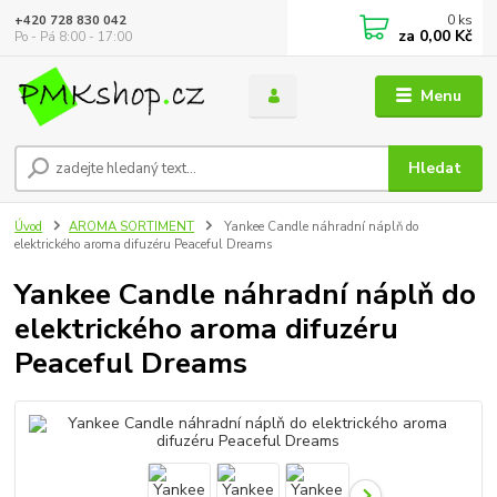
0
ks
+420 728 830 042
za
0,00 Kč
Po - Pá 8:00 - 17:00
Menu
Hledat
Úvod
AROMA SORTIMENT
Yankee Candle náhradní náplň do
elektrického aroma difuzéru Peaceful Dreams
Yankee Candle náhradní náplň do
elektrického aroma difuzéru
Peaceful Dreams