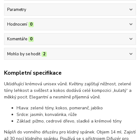
Parametry
Hodnocení
0
Komentáře
0
Mohlo by se hodit
2
Kompletní specifikace
Uklidňující krémová unisex vůně. Květiny zajišťují něžnost, zelené
tóny lehkost a svěžest a kokos dodává celé kompozici „kulatý“ a
měkký pocit. Elegantní a nesmírně příjemná vůně.
Hlava: zelené tóny, kokos, pomeranč, jablko
Srdce: jasmín, konvalinka, růže
Základ: pižmo, cedrové dřevo, sladké a krémové tóny
Náplň do vonného difuzéru pro klidný spánek. Objem 14 ml. Zajistí
až 30 nocí klidného spánku. Používá se s přístrojem Difuzér pro