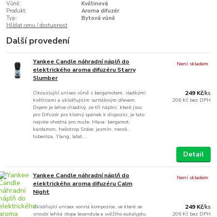
Vůně:
Květinová
Produkt:
Aroma difuzér
Typ:
Bytová vůně
Hlídat cenu / dostupnost
Další provedení
Yankee Candle náhradní náplň do
Není skladem
elektrického aroma difuzéru Starry
Slumber
Okouzlující unisex vůně s bergamotem, sladkými
249 Kč
/
ks
květinami a uklidňujícím santálovým dřevem.
206 Kč
bez DPH
Dojem je lehce chladivý, ze tří náplní, které jsou
pro Difuzér pro klidný spánek k dispozici, je tato
nejvíce vhodná pro muže. Hlava: bergamot,
kardamon, heliotrop Srdce: jasmín, neroli,
tuberóza, Ylang, labd...
Detail
Yankee Candle náhradní náplň do
Není skladem
elektrického aroma difuzéru Calm
Night
Zklidňující unisex vonná kompozice, ve které se
249 Kč
/
ks
snoubí lehká stopa levandule a svěžího eukalyptu.
206 Kč
bez DPH