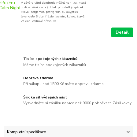
V závěru vůni dominuje něžná vanilka, která
dodává vůni sladký dotek pro sladký spánek.
Hlava: bergamot, petitgrain, eukalyptus,
levandule Srdce: frézie, jasmín, kokos, šlavěj
Základ: cedrové dřevo, va...
Detail
Tisíce spokojených zákazníků
Máme tisíce spokojených zákazníků.
Doprava zdarma
Při nákupu nad 1500 Kč máte dopravu zdarma
Široká síť výdejních míst
Vyzvedněte si zásilku na více než 9000 pobočkách Zásilkovny
Kompletní specifikace