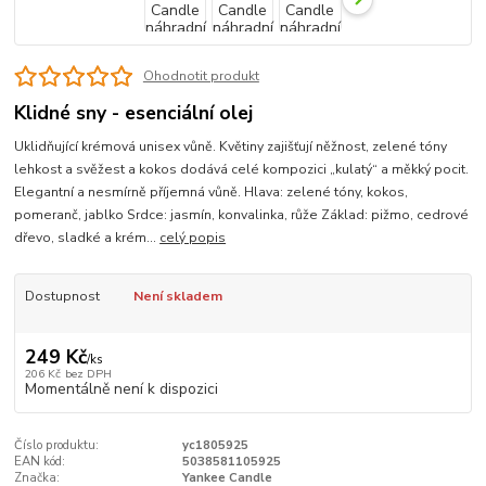
Ohodnotit produkt
Klidné sny - esenciální olej
Uklidňující krémová unisex vůně. Květiny zajišťují něžnost, zelené tóny
lehkost a svěžest a kokos dodává celé kompozici „kulatý“ a měkký pocit.
Elegantní a nesmírně příjemná vůně. Hlava: zelené tóny, kokos,
pomeranč, jablko Srdce: jasmín, konvalinka, růže Základ: pižmo, cedrové
dřevo, sladké a krém...
celý popis
Dostupnost
Není skladem
249 Kč
/
ks
206 Kč
bez DPH
Momentálně není k dispozici
Číslo produktu:
yc1805925
EAN kód:
5038581105925
Značka:
Yankee Candle