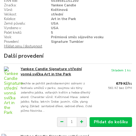
EAN kód:
5038581151250
Značka:
Yankee Candle
Vůně:
Květinová
Velikost:
střední
Kolekce:
Art in the Park
Země původu:
USA
Vyrobeno v:
USA
Počet knotů:
5
Vosk:
Prémiová směs sójového vosku
Provedení:
Signature Tumbler
Hlídat cenu / dostupnost
Další provedení
Yankee Candle Signature střední
Skladem 1 ks
vonná svíčka Art in the Park
Nechte se pohltit pestrobarevnými scénami z
679 Kč
/
ks
festivalu umělců v parku, zaujmou vás tóny
561 Kč
bez DPH
zeleného jablka, voňavých květin a hebce dřevitý
akord. Charakter vůně: Květinové Hlava: zelené
jablko, fialka, leknín Srdce: jasmín, růže, ylang
ylang Základ: santalové dřevo, cedrové dřevo, čisté
pižmo Novinka...
Přidat do košíku