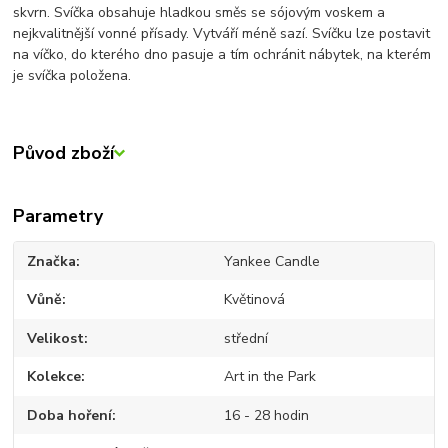
skvrn. Svíčka obsahuje hladkou směs se sójovým voskem a
nejkvalitnější vonné přísady. Vytváří méně sazí. Svíčku lze postavit
na víčko, do kterého dno pasuje a tím ochránit nábytek, na kterém
je svíčka položena.
Původ zboží
Parametry
Značka
Yankee Candle
Vůně
Květinová
Velikost
střední
Kolekce
Art in the Park
Doba hoření
16 - 28 hodin