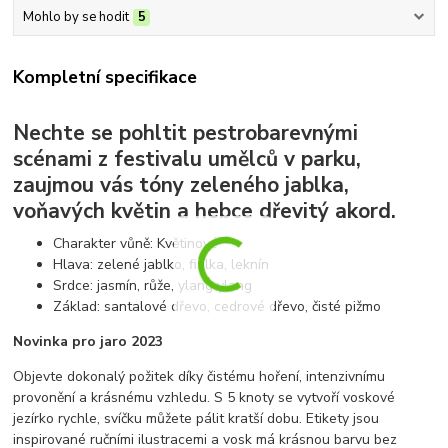
Mohlo by se hodit
5
Kompletní specifikace
Nechte se pohltit pestrobarevnými
scénami z festivalu umělců v parku,
zaujmou vás tóny zeleného jablka,
voňavých květin a hebce dřevitý akord.
Charakter vůně: Květinové
Hlava: zelené jablko, fialka, leknín
Srdce: jasmín, růže, ylang ylang
Základ: santalové dřevo, cedrové dřevo, čisté pižmo
Novinka pro jaro 2023
Objevte dokonalý požitek díky čistému hoření, intenzivnímu
provonění a krásnému vzhledu. S 5 knoty se vytvoří voskové
jezírko rychle, svíčku můžete pálit kratší dobu. Etikety jsou
inspirované ručními ilustracemi a vosk má krásnou barvu bez