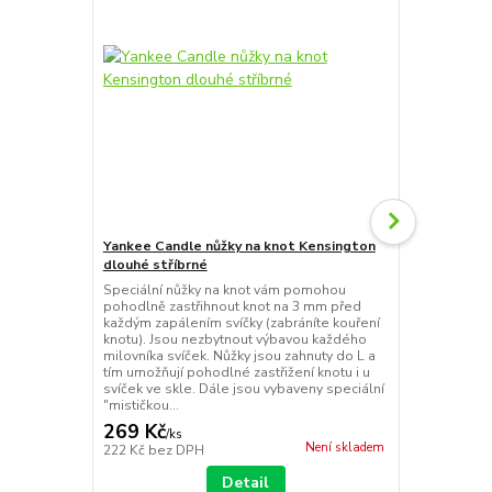
Yankee Candle nůžky na knot Kensington
Yankee Cand
dlouhé stříbrné
stříbrné
Speciální nůžky na knot vám pomohou
Zhášedlo je 
pohodlně zastřihnout knot na 3 mm před
způsob uhaše
každým zapálením svíčky (zabráníte kouření
nesfoukávej
knotu). Jsou nezbytnout výbavou každého
zvětšení pla
milovníka svíček. Nůžky jsou zahnuty do L a
horkého vos
tím umožňují pohodlné zastřižení knotu i u
svíček ve skle. Dále jsou vybaveny speciální
"mističkou...
269 Kč
269 Kč
/
ks
/
ks
Není skladem
222 Kč
bez DPH
222 Kč
bez 
Detail