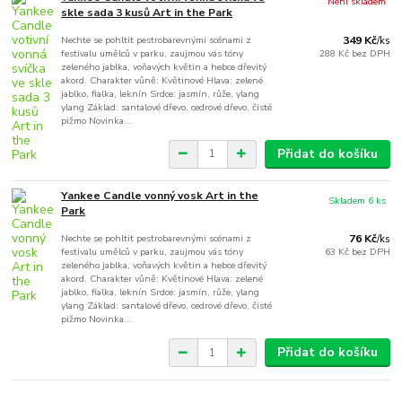
Není skladem
skle sada 3 kusů Art in the Park
Nechte se pohltit pestrobarevnými scénami z
349 Kč
/
ks
festivalu umělců v parku, zaujmou vás tóny
288 Kč
bez DPH
zeleného jablka, voňavých květin a hebce dřevitý
akord. Charakter vůně: Květinové Hlava: zelené
jablko, fialka, leknín Srdce: jasmín, růže, ylang
ylang Základ: santalové dřevo, cedrové dřevo, čisté
pižmo Novinka...
Přidat do košíku
Yankee Candle vonný vosk Art in the
Skladem 6 ks
Park
Nechte se pohltit pestrobarevnými scénami z
76 Kč
/
ks
festivalu umělců v parku, zaujmou vás tóny
63 Kč
bez DPH
zeleného jablka, voňavých květin a hebce dřevitý
akord. Charakter vůně: Květinové Hlava: zelené
jablko, fialka, leknín Srdce: jasmín, růže, ylang
ylang Základ: santalové dřevo, cedrové dřevo, čisté
pižmo Novinka...
Přidat do košíku