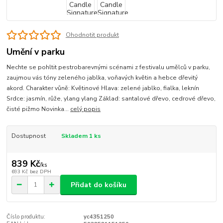
Ohodnotit produkt
Umění v parku
Nechte se pohltit pestrobarevnými scénami z festivalu umělců v parku,
zaujmou vás tóny zeleného jablka, voňavých květin a hebce dřevitý
akord. Charakter vůně: Květinové Hlava: zelené jablko, fialka, leknín
Srdce: jasmín, růže, ylang ylang Základ: santalové dřevo, cedrové dřevo,
čisté pižmo Novinka...
celý popis
Dostupnost
Skladem 1 ks
839 Kč
/
ks
693 Kč
bez DPH
Přidat do košíku
Číslo produktu:
yc4351250