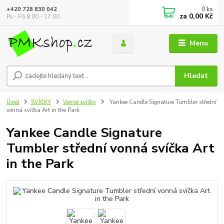
0
ks
+420 728 830 042
za
0,00 Kč
Po - Pá 8:00 - 17:00
Menu
Hledat
Úvod
SVÍČKY
Vonné svíčky
Yankee Candle Signature Tumbler střední
vonná svíčka Art in the Park
Yankee Candle Signature
Tumbler střední vonná svíčka Art
in the Park