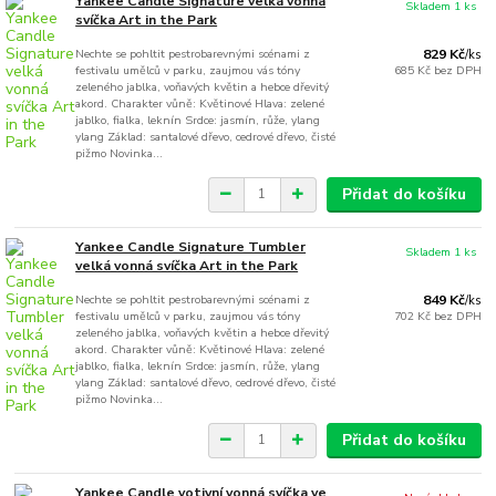
Yankee Candle Signature velká vonná
Skladem 1 ks
svíčka Art in the Park
Nechte se pohltit pestrobarevnými scénami z
829 Kč
/
ks
festivalu umělců v parku, zaujmou vás tóny
685 Kč
bez DPH
zeleného jablka, voňavých květin a hebce dřevitý
akord. Charakter vůně: Květinové Hlava: zelené
jablko, fialka, leknín Srdce: jasmín, růže, ylang
ylang Základ: santalové dřevo, cedrové dřevo, čisté
pižmo Novinka...
Přidat do košíku
Yankee Candle Signature Tumbler
Skladem 1 ks
velká vonná svíčka Art in the Park
Nechte se pohltit pestrobarevnými scénami z
849 Kč
/
ks
festivalu umělců v parku, zaujmou vás tóny
702 Kč
bez DPH
zeleného jablka, voňavých květin a hebce dřevitý
akord. Charakter vůně: Květinové Hlava: zelené
jablko, fialka, leknín Srdce: jasmín, růže, ylang
ylang Základ: santalové dřevo, cedrové dřevo, čisté
pižmo Novinka...
Přidat do košíku
Yankee Candle votivní vonná svíčka ve