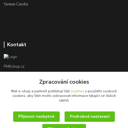
Yankee Candle
Kontakt
PMKshop.cz
+420 728 830 042
Zpracování cookies
Po - Pá 8:00 - 17:00
Náš e-shop a partneři potřebují Váš
souhlas
s použitím souborů
cookies, aby Vám mohli zobrazovat informace týkající se Vašich
info@pmkshop.cz
zájmů.
Přijmout nezbytné
Podrobné nastavení