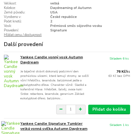
Velikost:
velká
Kolekce:
Daydreaming of Autumn
Země původu:
USA
Vyrobeno v:
České republice
Počet knotů:
2
Vosk:
Prémiová směs sójového vosku
Provedení:
Signature
Hlídat cenu / dostupnost
Další provedení
Yankee Candle vonný vosk Autumn
Skladem 6 ks
Daydream
Je báječné strávit dokonalý podzimní den
76 Kč
/
ks
procházkou ulicemi, které lemují stromy, se svěží
63 Kč
bez DPH
vůní hřebíčku, levandule, balzámové jedle a
eukalyptového dřeva. Charakter vůně: Sladké a
kořeněné Hlava: hřebíček, šalvěj, ovoce kaki
Srdce: rebarbora, levandule, geranium Základ:
eukalyptové dřevo, balzámov...
Přidat do košíku
Yankee Candle Signature Tumbler
Skladem 1 ks
velká vonná svíčka Autumn Daydream