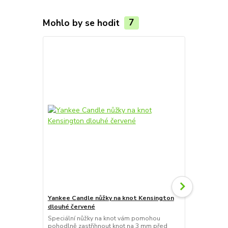
Mohlo by se hodit
7
Yankee Candle nůžky na knot Kensington
Yankee Cand
dlouhé červené
stříbrné
Speciální nůžky na knot vám pomohou
Zhášedlo je 
pohodlně zastřihnout knot na 3 mm před
způsob uhaše