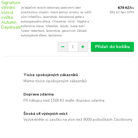
Je báječné strávit dokonalý podzimní den
679 Kč
/
ks
procházkou ulicemi, které lemují stromy, se svěží
561 Kč
bez DPH
vůní hřebíčku, levandule, balzámové jedle a
eukalyptového dřeva. Charakter vůně: Sladké a
kořeněné Hlava: hřebíček, šalvěj, ovoce kaki
Srdce: rebarbora, levandule, geranium Základ:
eukalyptové dřevo, balzámov...
Přidat do košíku
Tisíce spokojených zákazníků
Máme tisíce spokojených zákazníků.
Doprava zdarma
Při nákupu nad 1500 Kč máte dopravu zdarma
Široká síť výdejních míst
Vyzvedněte si zásilku na více než 9000 pobočkách Zásilkovny