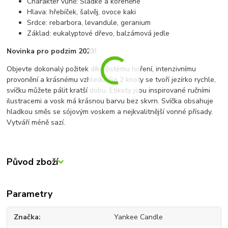
Charakter vůně: Sladké a kořeněné
Hlava: hřebíček, šalvěj, ovoce kaki
Srdce: rebarbora, levandule, geranium
Základ: eukalyptové dřevo, balzámová jedle
Novinka pro podzim 2023!
Objevte dokonalý požitek díky čistému hoření, intenzivnímu
provonění a krásnému vzhledu. Se 2 knoty se tvoří jezírko rychle,
svíčku můžete pálit kratší dobu. Etikety jsou inspirované ručními
ilustracemi a vosk má krásnou barvu bez skvrn. Svíčka obsahuje
hladkou směs se sójovým voskem a nejkvalitnější vonné přísady.
Vytváří méně sazí.
Původ zboží
Parametry
Značka
Yankee Candle