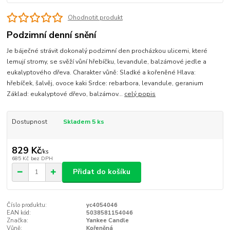
Ohodnotit produkt
Podzimní denní snění
Je báječné strávit dokonalý podzimní den procházkou ulicemi, které
lemují stromy, se svěží vůní hřebíčku, levandule, balzámové jedle a
eukalyptového dřeva. Charakter vůně: Sladké a kořeněné Hlava:
hřebíček, šalvěj, ovoce kaki Srdce: rebarbora, levandule, geranium
Základ: eukalyptové dřevo, balzámov...
celý popis
Dostupnost
Skladem 5 ks
829 Kč
/
ks
685 Kč
bez DPH
Přidat do košíku
Číslo produktu:
yc4054046
EAN kód:
5038581154046
Značka:
Yankee Candle
Vůně:
Kořeněná