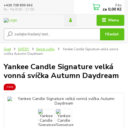
0
ks
+420 728 830 042
za
0,00 Kč
Po - Pá 8:00 - 17:00
Menu
Hledat
Úvod
SVÍČKY
Vonné svíčky
Yankee Candle Signature velká vonná
svíčka Autumn Daydream
Yankee Candle Signature velká
vonná svíčka Autumn Daydream
Akce