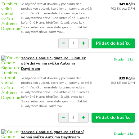
Je báječné strávit dokonalý podzimní den
849 Kč
/
ks
procházkou ulicemi, které lemují stromy, se svěží
702 Kč
bez DPH
vůní hřebíčku, levandule, balzámové jedle a
eukalyptového dřeva. Charakter vůně: Sladké a
kořeněné Hlava: hřebíček, šalvěj, ovoce kaki
Srdce: rebarbora, levandule, geranium Základ:
eukalyptové dřevo, balzámov...
Přidat do košíku
Yankee Candle Signature Tumbler
Skladem 1 ks
střední vonná svíčka Autumn
Daydream
Je báječné strávit dokonalý podzimní den
839 Kč
/
ks
procházkou ulicemi, které lemují stromy, se svěží
693 Kč
bez DPH
vůní hřebíčku, levandule, balzámové jedle a
eukalyptového dřeva. Charakter vůně: Sladké a
kořeněné Hlava: hřebíček, šalvěj, ovoce kaki
Srdce: rebarbora, levandule, geranium Základ:
eukalyptové dřevo, balzámov...
Přidat do košíku
Yankee Candle Signature střední
Skladem 1 ks
vonná svíčka Autumn Daydream