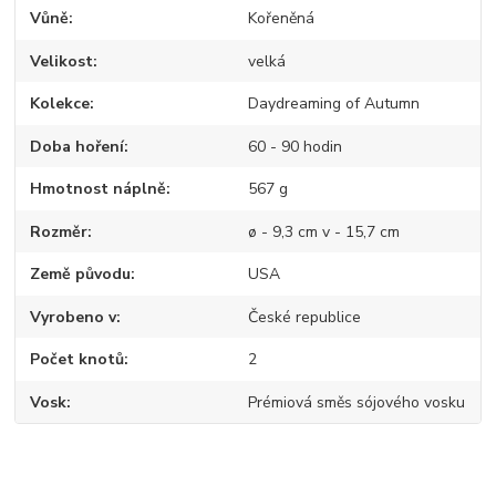
Vůně
Kořeněná
Velikost
velká
Kolekce
Daydreaming of Autumn
Doba hoření
60 - 90 hodin
Hmotnost náplně
567 g
Rozměr
ø - 9,3 cm v - 15,7 cm
Země původu
USA
Vyrobeno v
České republice
Počet knotů
2
Vosk
Prémiová směs sójového vosku