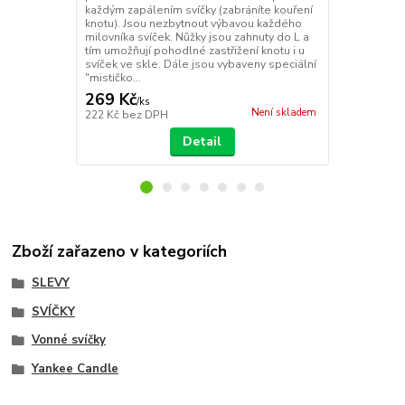
každým zapálením svíčky (zabráníte kouření
nesfoukávej
knotu). Jsou nezbytnout výbavou každého
zvětšení pla
milovníka svíček. Nůžky jsou zahnuty do L a
horkého vos
tím umožňují pohodlné zastřižení knotu i u
svíček ve skle. Dále jsou vybaveny speciální
"mističko...
269 Kč
269 Kč
/
ks
/
ks
Není skladem
222 Kč
bez DPH
222 Kč
bez 
Detail
Zboží zařazeno v kategoriích
SLEVY
SVÍČKY
Vonné svíčky
Yankee Candle