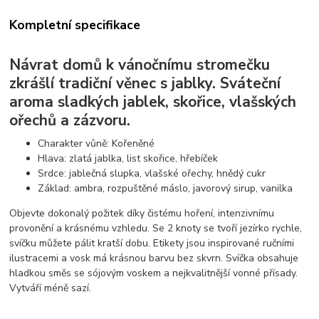
Kompletní specifikace
Návrat domů k vánočnímu stromečku
zkrášlí tradiční věnec s jablky. Sváteční
aroma sladkých jablek, skořice, vlašských
ořechů a zázvoru.
Charakter vůně: Kořeněné
Hlava: zlatá jablka, list skořice, hřebíček
Srdce: jablečná slupka, vlašské ořechy, hnědý cukr
Základ: ambra, rozpuštěné máslo, javorový sirup, vanilka
Objevte dokonalý požitek díky čistému hoření, intenzivnímu
provonění a krásnému vzhledu. Se 2 knoty se tvoří jezírko rychle,
svíčku můžete pálit kratší dobu. Etikety jsou inspirované ručními
ilustracemi a vosk má krásnou barvu bez skvrn. Svíčka obsahuje
hladkou směs se sójovým voskem a nejkvalitnější vonné přísady.
Vytváří méně sazí.