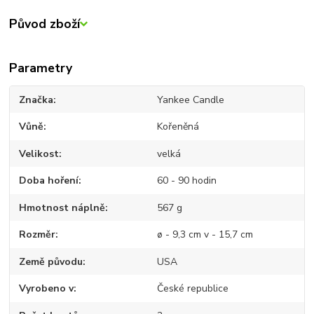
Původ zboží
Parametry
Značka
Yankee Candle
Vůně
Kořeněná
Velikost
velká
Doba hoření
60 - 90 hodin
Hmotnost náplně
567 g
Rozměr
ø - 9,3 cm v - 15,7 cm
Země původu
USA
Vyrobeno v
České republice