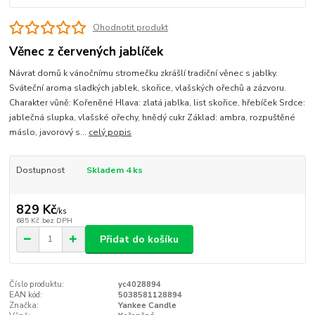
Ohodnotit produkt
Věnec z červených jablíček
Návrat domů k vánočnímu stromečku zkrášlí tradiční věnec s jablky.
Sváteční aroma sladkých jablek, skořice, vlašských ořechů a zázvoru.
Charakter vůně: Kořeněné Hlava: zlatá jablka, list skořice, hřebíček Srdce:
jablečná slupka, vlašské ořechy, hnědý cukr Základ: ambra, rozpuštěné
máslo, javorový s...
celý popis
Dostupnost
Skladem 4 ks
829 Kč
/
ks
685 Kč
bez DPH
Přidat do košíku
Číslo produktu:
yc4028894
EAN kód:
5038581128894
Značka:
Yankee Candle