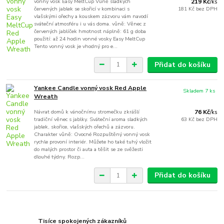
vonný vosk Easy MeltCup Vůně sladkých
219 Kč
/
ks
červených jablek se skořicí v kombinaci s
181 Kč
bez DPH
vlašskými ořechy a kouskem zázvoru vám navodí
sváteční atmosféru i u vás doma. vůně: Věnec z
červených jablíček hmotnost náplně: 61 g doba
použití: až 24 hodin vonné vosky Easy MeltCup
Tento vonný vosk je vhodný pro e...
Přidat do košíku
Yankee Candle vonný vosk Red Apple
Skladem 7 ks
Wreath
Návrat domů k vánočnímu stromečku zkrášlí
76 Kč
/
ks
tradiční věnec s jablky. Sváteční aroma sladkých
63 Kč
bez DPH
jablek, skořice, vlašských ořechů a zázvoru.
Charakter vůně: Ovocné Rozpuštěný vonný vosk
rychle provoní interiér. Můžete ho také tuhý vložit
do malých prostor či auta a těšit se ze svěžesti
dlouhé týdny. Rozp...
Přidat do košíku
Tisíce spokojených zákazníků