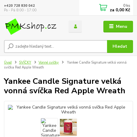
0
ks
+420 728 830 042
za
0,00 Kč
Po - Pá 8:00 - 17:00
Menu
Hledat
Úvod
SVÍČKY
Vonné svíčky
Yankee Candle Signature velká vonná
svíčka Red Apple Wreath
Yankee Candle Signature velká
vonná svíčka Red Apple Wreath