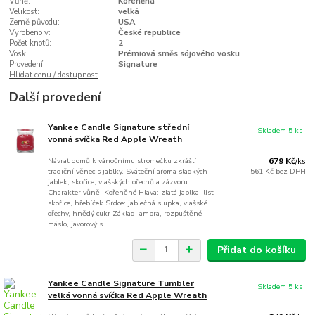
Vůně:
Kořeněná
Velikost:
velká
Země původu:
USA
Vyrobeno v:
České republice
Počet knotů:
2
Vosk:
Prémiová směs sójového vosku
Provedení:
Signature
Hlídat cenu / dostupnost
Další provedení
Yankee Candle Signature střední
Skladem 5 ks
vonná svíčka Red Apple Wreath
Návrat domů k vánočnímu stromečku zkrášlí
679 Kč
/
ks
tradiční věnec s jablky. Sváteční aroma sladkých
561 Kč
bez DPH
jablek, skořice, vlašských ořechů a zázvoru.
Charakter vůně: Kořeněné Hlava: zlatá jablka, list
skořice, hřebíček Srdce: jablečná slupka, vlašské
ořechy, hnědý cukr Základ: ambra, rozpuštěné
máslo, javorový s...
Přidat do košíku
Yankee Candle Signature Tumbler
Skladem 5 ks
velká vonná svíčka Red Apple Wreath