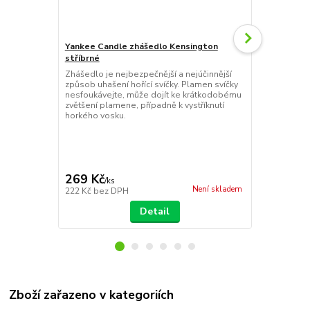
Yankee Candle zhášedlo Kensington
Yankee Cand
stříbrné
Paradise se
Zhášedlo je nejbezpečnější a nejúčinnější
Jednoduše za
způsob uhašení hořící svíčky. Plamen svíčky
Yankee Candl
nesfoukávejte, může dojít ke krátkodobému
svíčky, arom
zvětšení plamene, případně k vystříknutí
vonných svíč
horkého vosku.
taštičky, ob
kterého může
naleznete jm
zabalení...
269 Kč
39 Kč
/
ks
/
ks
Není skladem
222 Kč
bez DPH
32 Kč
bez D
Detail
Zboží zařazeno v kategoriích