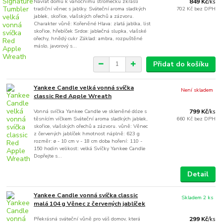
Návrat domů k vánočnímu stromečku zkrášlí
849 Kč
/
ks
tradiční věnec s jablky. Sváteční aroma sladkých
702 Kč
bez DPH
jablek, skořice, vlašských ořechů a zázvoru.
Charakter vůně: Kořeněné Hlava: zlatá jablka, list
skořice, hřebíček Srdce: jablečná slupka, vlašské
ořechy, hnědý cukr Základ: ambra, rozpuštěné
máslo, javorový s...
Přidat do košíku
Yankee Candle velká vonná svíčka
Není skladem
classic Red Apple Wreath
Vonná svíčka Yankee Candle ve skleněné dóze s
799 Kč
/
ks
těsnícím víčkem Sváteční aroma sladkých jablek,
660 Kč
bez DPH
skořice, vlašských ořechů a zázvoru. vůně: Věnec
z červených jablíček hmotnost náplně: 623 g
rozměr: ø - 10 cm v - 18 cm doba hoření: 110 -
150 hodin velikost: velká Svíčky Yankee Candle
Dopřejte s...
Detail
Yankee Candle vonná svíčka classic
Skladem 2 ks
malá 104 g Věnec z červených jablíček
Překrásná sváteční vůně pro váš domov, která
299 Kč
/
ks