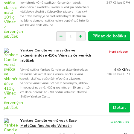
kombinuje vůně sladkých červených jablek,
247 Kč
bez DPH
doplněná o exotickou skořici s lehkým nádechem
vlašských ořechů a štiplavého zázvoru. Klasický
tvar této svíčky je nepostradatelným doplňkem
každého domova, svíčka nejen doplní váš interiér,
ale hlavně dodá dlouho...
Přidat do košíku
Yankee Candle vonná svíčka ve
Není skladem
skleněné dóze 410 g Věnec z červených
jablíček
Vonná svíčka Yankee Candle ve skleněné dózes
649 Kč
/
ks
těsnícím víčkem Krásná vonná svíčka s vůní
536 Kč
bez DPH
jablek, skořice, vlašských ořechů a zázvoru.
Vánoční vůně! vůně: Věnec z červených jablíček
hmotnost náplně: 410 g rozměr: ø - 10 cm v - 10
cm doba hoření: 65 - 90 hodin velikost: střední
Svíčky Yankee Can...
Detail
Yankee Candle vonný vosk Easy
Skladem 2 ks
MeltCup Red Apple Wreath