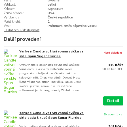
Vůně:
Ovocná
Velikost:
velká
Kolekce:
Signature
Země původu:
USA
Vyrobeno v:
České republice
Počet knotů:
2
Vosk:
Prémiová směs sójového vosku
Hlídat cenu / dostupnost
Další provedení
Yankee Candle votivní vonná svíčka ve
Není skladem
skle Spun Sugar Flurries
Vychutnejte si dokonalou slavnostní lahůdku!
119 Kč
/
ks
Vůně dortu s vrstvami svátečního ovoce
98 Kč
bez DPH
posypaného závějemi moučkového cukru a
cukrových nití. Charakter vůně: Ovocné Hlava:
šlehaný ananas, citron, meruňka, jablko Srdce:
skořice, jasmín, konvalinka, zasněžené
stálezelené jehličnany, brandy Základ: cukro...
Detail
Yankee Candle votivní vonná svíčka ve
Skladem 1 ks
skle sada 3 kusů Spun Sugar Flurries
Vychutnejte si dokonalou slavnostní lahůdku!
349 Kč
/
ks