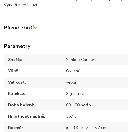
Vytváří méně sazí.
Původ zboží
Parametry
Značka
Yankee Candle
Vůně
Ovocná
Velikost
velká
Kolekce
Signature
Doba hoření
60 - 90 hodin
Hmotnost náplně
567 g
Rozměr
ø - 9,3 cm v - 15,7 cm