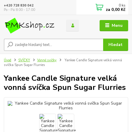
0
ks
+420 728 830 042
za
0,00 Kč
Po - Pá 8:00 - 17:00
Menu
Hledat
Úvod
SVÍČKY
Vonné svíčky
Yankee Candle Signature velká vonná
svíčka Spun Sugar Flurries
Yankee Candle Signature velká
vonná svíčka Spun Sugar Flurries