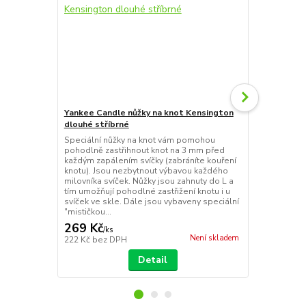
Yankee Candle nůžky na knot Kensington
Yankee Cand
dlouhé stříbrné
stříbrné
Speciální nůžky na knot vám pomohou
Zhášedlo je 
pohodlně zastřihnout knot na 3 mm před
způsob uhaše
každým zapálením svíčky (zabráníte kouření
nesfoukávej
knotu). Jsou nezbytnout výbavou každého
zvětšení pla
milovníka svíček. Nůžky jsou zahnuty do L a
horkého vos
tím umožňují pohodlné zastřižení knotu i u
svíček ve skle. Dále jsou vybaveny speciální
"mističkou...
269 Kč
269 Kč
/
ks
/
ks
Není skladem
222 Kč
bez DPH
222 Kč
bez 
Detail