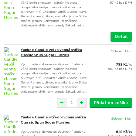
Vůně dortu s vrstvami svátečního ovoce
57 Kč
bez DPH
posypaného závějemi moučkového cukru a
cukrových nití. Charakter vůně: Ovocné Hlava:
šlehaný ananas, citron, meruňka, jablko Srdce:
skořice, jasmín, konvalinka, zasněžené
stálezelené jehličnany, brandy Základ: cukro...
Detail
Yankee Candle velká vonná svíčka
Skladem 1 ks
classic Spun Sugar Flurries
Vychutnejte si dokonalou slavnostní lahůdku!
799 Kč
/
ks
Vůně dortu s vrstvami svátečního ovoce
660 Kč
bez DPH
posypaného závějemi moučkového cukru a
cukrových nití. Charakter vůně: Ovocné Hlava:
šlehaný ananas, citron, meruňka, jablko Srdce:
skořice, jasmín, konvalinka, zasněžené
stálezelené jehličnany, brandy Základ: cukro...
Přidat do košíku
Yankee Candle střední vonná svíčka
Skladem 1 ks
Classic Spun Sugar Flurries
Vychutnejte si dokonalou slavnostní lahůdku!
649 Kč
/
ks