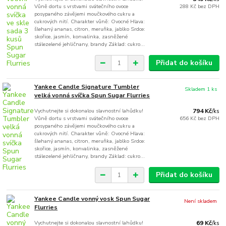
Vůně dortu s vrstvami svátečního ovoce
288 Kč
bez DPH
posypaného závějemi moučkového cukru a
cukrových nití. Charakter vůně: Ovocné Hlava:
šlehaný ananas, citron, meruňka, jablko Srdce:
skořice, jasmín, konvalinka, zasněžené
stálezelené jehličnany, brandy Základ: cukro...
Přidat do košíku
Yankee Candle Signature Tumbler
Skladem 1 ks
velká vonná svíčka Spun Sugar Flurries
Vychutnejte si dokonalou slavnostní lahůdku!
794 Kč
/
ks
Vůně dortu s vrstvami svátečního ovoce
656 Kč
bez DPH
posypaného závějemi moučkového cukru a
cukrových nití. Charakter vůně: Ovocné Hlava:
šlehaný ananas, citron, meruňka, jablko Srdce:
skořice, jasmín, konvalinka, zasněžené
stálezelené jehličnany, brandy Základ: cukro...
Přidat do košíku
Yankee Candle vonný vosk Spun Sugar
Není skladem
Flurries
Vychutnejte si dokonalou slavnostní lahůdku!
69 Kč
/
ks