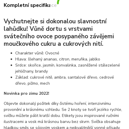
Kompletní specifikace
Vychutnejte si dokonalou slavnostní
lahůdku! Vůně dortu s vrstvami
svátečního ovoce posypaného závějemi
moučkového cukru a cukrových nití.
Charakter vůně: Ovocné
Hlava: šlehaný ananas, citron, meruňka, jablko
Srdce: skořice, jasmín, konvalinka, zasněžené stálezelené
jehličnany, brandy
Základ: cukrové nitě, ambra, santalové dřevo, cedrové
dřevo, pižmo, mech
Novinka pro zimu 2022!
Objevte dokonalý požitek díky čistému hoření, intenzivnímu
provonění a krásnému vzhledu. Se 2 knoty se tvoří jezírko rychle,
svíčku můžete pálit kratší dobu. Etikety jsou inspirované ručními
ilustracemi a vosk má krásnou barvu bez skvrn. Svíčka obsahuje
hladkou směs se sójovým voskem a nejkvalitnější vonné přísady.