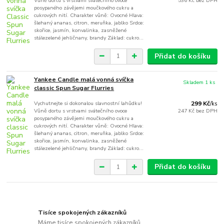
Vůně dortu s vrstvami svátečního ovoce
536 Kč
bez DPH
posypaného závějemi moučkového cukru a
cukrových nití. Charakter vůně: Ovocné Hlava:
šlehaný ananas, citron, meruňka, jablko Srdce:
skořice, jasmín, konvalinka, zasněžené
stálezelené jehličnany, brandy Základ: cukro...
Přidat do košíku
Yankee Candle malá vonná svíčka
Skladem 1 ks
classic Spun Sugar Flurries
Vychutnejte si dokonalou slavnostní lahůdku!
299 Kč
/
ks
Vůně dortu s vrstvami svátečního ovoce
247 Kč
bez DPH
posypaného závějemi moučkového cukru a
cukrových nití. Charakter vůně: Ovocné Hlava:
šlehaný ananas, citron, meruňka, jablko Srdce:
skořice, jasmín, konvalinka, zasněžené
stálezelené jehličnany, brandy Základ: cukro...
Přidat do košíku
Tisíce spokojených zákazníků
Máme tisíce spokojených zákazníků.