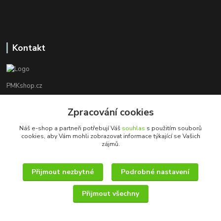
Kontakt
PMKshop.cz
+420 728 830 042
Zpracování cookies
Po - Pá 8:00 - 17:00
Náš e-shop a partneři potřebují Váš
souhlas
s použitím souborů
cookies, aby Vám mohli zobrazovat informace týkající se Vašich
info@pmkshop.cz
zájmů.
Přijmout nezbytné
Podrobné nastavení
Přijmout všechny
© 2014 - 2025 PMKshop.cz
Vytvořeno na
Eshop-rychle.cz