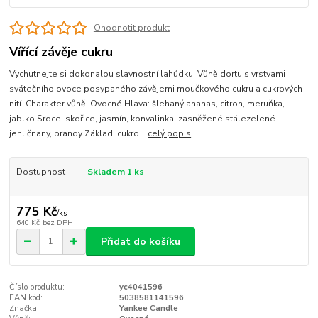
Ohodnotit produkt
Vířící závěje cukru
Vychutnejte si dokonalou slavnostní lahůdku! Vůně dortu s vrstvami
svátečního ovoce posypaného závějemi moučkového cukru a cukrových
nití. Charakter vůně: Ovocné Hlava: šlehaný ananas, citron, meruňka,
jablko Srdce: skořice, jasmín, konvalinka, zasněžené stálezelené
jehličnany, brandy Základ: cukro...
celý popis
Dostupnost
Skladem 1 ks
775 Kč
/
ks
640 Kč
bez DPH
Přidat do košíku
Číslo produktu:
yc4041596
EAN kód:
5038581141596
Značka:
Yankee Candle