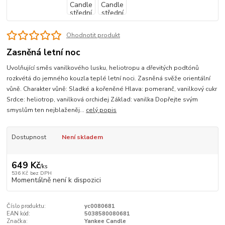
Ohodnotit produkt
Zasněná letní noc
Uvolňující směs vanilkového lusku, heliotropu a dřevitých podtónů
rozkvétá do jemného kouzla teplé letní noci. Zasněná svěže orientální
vůně. Charakter vůně: Sladké a kořeněné Hlava: pomeranč, vanilkový cukr
Srdce: heliotrop, vanilková orchidej Základ: vanilka Dopřejte svým
smyslům ten nejblaženěj...
celý popis
Dostupnost
Není skladem
649 Kč
/
ks
536 Kč
bez DPH
Momentálně není k dispozici
Číslo produktu:
yc0080681
EAN kód:
5038580080681
Značka:
Yankee Candle