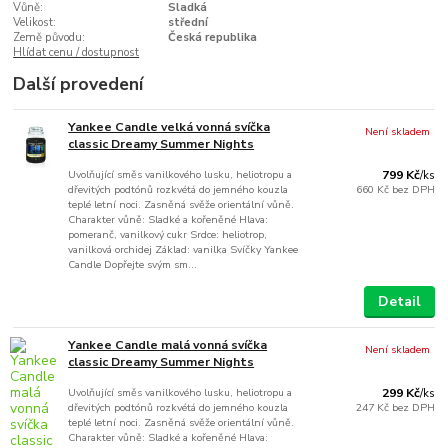
Vůně:
Sladká
Velikost:
střední
Země původu:
Česká republika
Hlídat cenu / dostupnost
Další provedení
Yankee Candle velká vonná svíčka
Není skladem
classic Dreamy Summer Nights
Uvolňující směs vanilkového lusku, heliotropu a
799 Kč
/
ks
dřevitých podtónů rozkvétá do jemného kouzla
660 Kč
bez DPH
teplé letní noci. Zasněná svěže orientální vůně.
Charakter vůně: Sladké a kořeněné Hlava:
pomeranč, vanilkový cukr Srdce: heliotrop,
vanilková orchidej Základ: vanilka Svíčky Yankee
Candle Dopřejte svým sm...
Detail
Yankee Candle malá vonná svíčka
Není skladem
classic Dreamy Summer Nights
Uvolňující směs vanilkového lusku, heliotropu a
299 Kč
/
ks
dřevitých podtónů rozkvétá do jemného kouzla
247 Kč
bez DPH
teplé letní noci. Zasněná svěže orientální vůně.
Charakter vůně: Sladké a kořeněné Hlava: