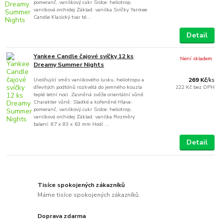
pomeranč, vanilkový cukr Srdce: heliotrop,
vanilková orchidej Základ: vanilka Svíčky Yankee
Candle Klasický tvar té...
Detail
Yankee Candle čajové svíčky 12 ks
Není skladem
Dreamy Summer Nights
Uvolňující směs vanilkového lusku, heliotropu a
269 Kč
/
ks
dřevitých podtónů rozkvétá do jemného kouzla
222 Kč
bez DPH
teplé letní noci. Zasněná svěže orientální vůně.
Charakter vůně: Sladké a kořeněné Hlava:
pomeranč, vanilkový cukr Srdce: heliotrop,
vanilková orchidej Základ: vanilka Rozměry
balení: 87 x 83 x 63 mm Hodí ...
Detail
Tisíce spokojených zákazníků
Máme tisíce spokojených zákazníků.
Doprava zdarma