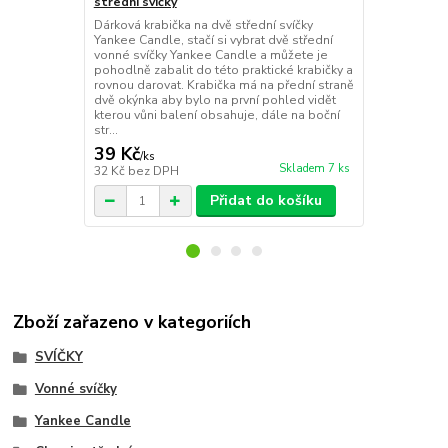
střední svíčky
Paradise se
Dárková krabička na dvě střední svíčky
Jednoduše za
Yankee Candle, stačí si vybrat dvě střední
Yankee Candl
vonné svíčky Yankee Candle a můžete je
svíčky, arom
pohodlně zabalit do této praktické krabičky a
vonných svíč
rovnou darovat. Krabička má na přední straně
taštičky, ob
dvě okýnka aby bylo na první pohled vidět
kterého může
kterou vůni balení obsahuje, dále na boční
naleznete jm
str...
zabalení...
39 Kč
39 Kč
/
ks
/
ks
Skladem 7 ks
32 Kč
bez DPH
32 Kč
bez D
Přidat do košíku
Zboží zařazeno v kategoriích
SVÍČKY
Vonné svíčky
Yankee Candle