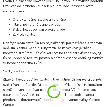
Uvolňující směs vanilkového lusku, heliotropu a dřevitých podtónů
rozkvétá do jemného kouzla teplé letní noci. Zasněná svěže
orientální vůně.
Charakter vůně: Sladké a kořeněné
Hlava: pomeranč, vanilkový cukr
Srdce: heliotrop, vanilková orchidej
Základ: vanilka
Dopřejte svým smyslům ten nejblaženější pocit svěžesti s vonnými
svíčkami Yankee Candle. Díky tomu, že každý knot je ručně
narovnán si můžete užít vůni od prvního zapálení svíčky až po její
úplné vyhoření. Kvalitní parafín a přírodní esence dodávají svíčkám
tu nenapodobitelnou vůni.
Svíčky
Yankee Candle
Skleněná dóza patří ke klasice a k nejoblíbenějšímu tvaru vonných
svíček Yankee Candle. Díky skleněnému víčku s těsnícím kroužkem
si můžete vůni dopřávat po co nejdelší dobu. Vůně, které jsou
dlouhodobě vyvíjené, tak aby co nejvěrněji napodobili danou
předlohu s dlouhotrvajícím účinkem to jsou vonné svíčky Yankee
Candle.