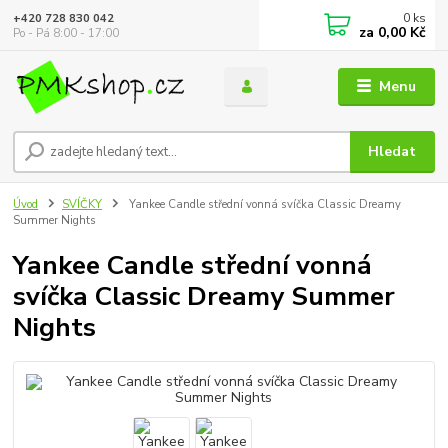
0
ks
+420 728 830 042
za
0,00 Kč
Po - Pá 8:00 - 17:00
Menu
Hledat
Úvod
SVÍČKY
Yankee Candle střední vonná svíčka Classic Dreamy
Summer Nights
Yankee Candle střední vonná
svíčka Classic Dreamy Summer
Nights