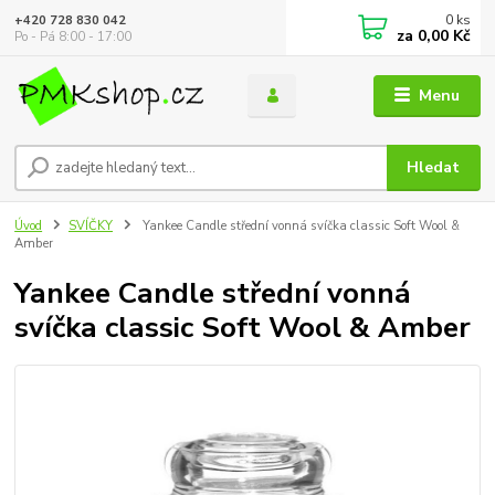
0
ks
+420 728 830 042
za
0,00 Kč
Po - Pá 8:00 - 17:00
Menu
Hledat
Úvod
SVÍČKY
Yankee Candle střední vonná svíčka classic Soft Wool &
Amber
Yankee Candle střední vonná
svíčka classic Soft Wool & Amber