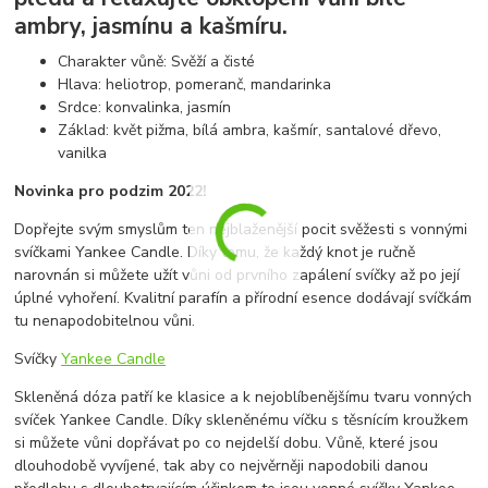
ambry, jasmínu a kašmíru.
Charakter vůně: Svěží a čisté
Hlava: heliotrop, pomeranč, mandarinka
Srdce: konvalinka, jasmín
Základ: květ pižma, bílá ambra, kašmír, santalové dřevo,
vanilka
Novinka pro podzim 2022!
Dopřejte svým smyslům ten nejblaženější pocit svěžesti s vonnými
svíčkami Yankee Candle. Díky tomu, že každý knot je ručně
narovnán si můžete užít vůni od prvního zapálení svíčky až po její
úplné vyhoření. Kvalitní parafín a přírodní esence dodávají svíčkám
tu nenapodobitelnou vůni.
Svíčky
Yankee Candle
Skleněná dóza patří ke klasice a k nejoblíbenějšímu tvaru vonných
svíček Yankee Candle. Díky skleněnému víčku s těsnícím kroužkem
si můžete vůni dopřávat po co nejdelší dobu. Vůně, které jsou
dlouhodobě vyvíjené, tak aby co nejvěrněji napodobili danou