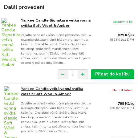
Další provedení
Yankee Candle Signature velká vonná
Skladem 5 ks
svíčka Soft Wool & Amber
Zabalte se do měkkého ručně pleteného plédu a
829 Kč
/
ks
relaxujte obklopeni vůní bílé ambry, jasmínu a
685 Kč
bez DPH
kašmíru. Charakter vůně: Svěží a čisté Hlava:
heliotrop, pomeranč, mandarinka Srdce:
konvalinka, jasmín Základ: květ pižma, bílá
ambra, kašmír, santalové dřevo, vanilka Objevte
dokonalý požitek díky čistém...
Přidat do košíku
Yankee Candle velká vonná svíčka
Není skladem
classic Soft Wool & Amber
Zabalte se do měkkého ručně pleteného plédu a
799 Kč
/
ks
relaxujte obklopeni vůní bílé ambry, jasmínu a
660 Kč
bez DPH
kašmíru. Charakter vůně: Svěží a čisté Hlava:
heliotrop, pomeranč, mandarinka Srdce:
konvalinka, jasmín Základ: květ pižma, bílá
ambra, kašmír, santalové dřevo, vanilka Novinka
pro podzim 2022! Svíčky Yank...