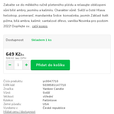
Zabalte se do měkkého ručně pleteného plédu a relaxujte obklopeni
vůní bílé ambry, jasmínu a kašmíru. Charakter vůně: Svěží a čisté Hlava:
heliotrop, pomeranč, mandarinka Srdce: konvalinka, jasmín Základ: květ
pižma, bílá ambra, kašmír, santalové dřevo, vanilka Novinka pro podzim
2022! Dopřejte sv...
celý popis
Dostupnost
Skladem 1 ks
649 Kč
/
ks
536 Kč
bez DPH
Přidat do košíku
Číslo produktu:
yc0047710
EAN kód:
5038581147710
Značka:
Yankee Candle
Vůně:
Svěží
Velikost:
střední
Kolekce:
Fallinlove
Země původu:
USA
Vyrobeno v:
České republice
Hlídat cenu / dostupnost