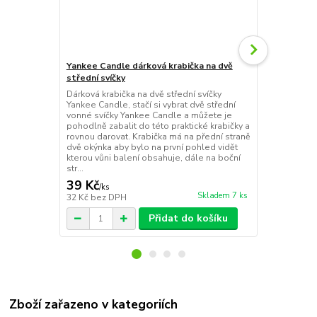
Yankee Candle dárková krabička na dvě
Yankee Cand
střední svíčky
Paradise se
Dárková krabička na dvě střední svíčky
Jednoduše za
Yankee Candle, stačí si vybrat dvě střední
Yankee Candl
vonné svíčky Yankee Candle a můžete je
svíčky, arom
pohodlně zabalit do této praktické krabičky a
vonných svíč
rovnou darovat. Krabička má na přední straně
taštičky, ob
dvě okýnka aby bylo na první pohled vidět
kterého může
kterou vůni balení obsahuje, dále na boční
naleznete jm
str...
zabalení...
39 Kč
39 Kč
/
ks
/
ks
Skladem 7 ks
32 Kč
bez DPH
32 Kč
bez D
Přidat do košíku
Zboží zařazeno v kategoriích