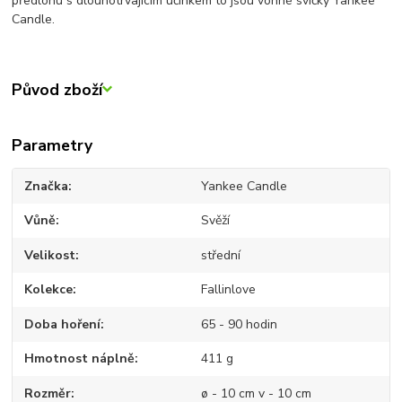
předlohu s dlouhotrvajícím účinkem to jsou vonné svíčky Yankee
Candle.
Původ zboží
Parametry
Značka
Yankee Candle
Vůně
Svěží
Velikost
střední
Kolekce
Fallinlove
Doba hoření
65 - 90 hodin
Hmotnost náplně
411 g
Rozměr
ø - 10 cm v - 10 cm