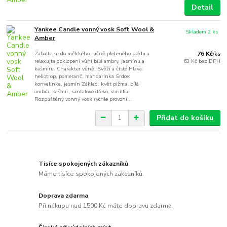
Detail
Yankee Candle vonný vosk Soft Wool &
Skladem 2 ks
Amber
Zabalte se do měkkého ručně pleteného plédu a
76 Kč
/
ks
relaxujte obklopeni vůní bílé ambry, jasmínu a
63 Kč
bez DPH
kašmíru. Charakter vůně: Svěží a čisté Hlava:
heliotrop, pomeranč, mandarinka Srdce:
konvalinka, jasmín Základ: květ pižma, bílá
ambra, kašmír, santalové dřevo, vanilka
Rozpuštěný vonný vosk rychle provoní...
Přidat do košíku
Tisíce spokojených zákazníků
Máme tisíce spokojených zákazníků.
Doprava zdarma
Při nákupu nad 1500 Kč máte dopravu zdarma