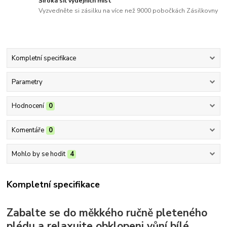
Široká síť výdejních míst
Vyzvedněte si zásilku na více než 9000 pobočkách Zásilkovny
Kompletní specifikace
Parametry
Hodnocení
0
Komentáře
0
Mohlo by se hodit
4
Kompletní specifikace
Zabalte se do měkkého ručně pleteného
plédu a relaxujte obklopeni vůní bílé