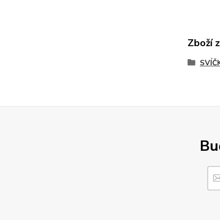
Zboží 
SVÍČ
Buď