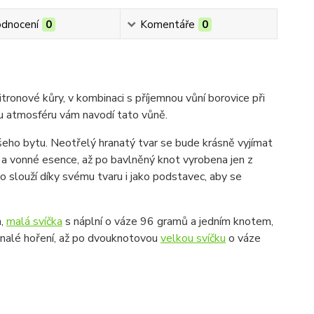
dnocení
0
Komentáře
0
ronové kůry, v kombinaci s příjemnou vůní borovice při
u atmosféru vám navodí tato vůně.
eho bytu. Neotřelý hranatý tvar se bude krásně vyjímat
k a vonné esence, až po bavlněný knot vyrobena jen z
ko slouží díky svému tvaru i jako podstavec, aby se
h,
malá svíčka
s náplní o váze 96 gramů a jedním knotem,
nalé hoření, až po dvouknotovou
velkou svíčku
o váze