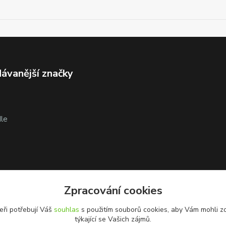
ávanější značky
le
Zpracování cookies
eři potřebují Váš
souhlas
s použitím souborů cookies, aby Vám mohli z
týkající se Vašich zájmů.