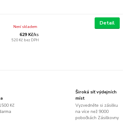
Detail
Není skladem
629 Kč
/
ks
520 Kč
bez DPH
Široká síť výdejních
ma
míst
1500 Kč
Vyzvedněte si zásilku
darma
na více než 9000
pobočkách Zásilkovny