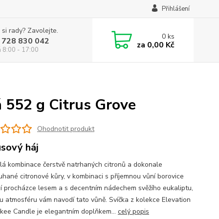
Přihlášení
 si rady? Zavolejte.
0
ks
 728 830 042
za
0,00 Kč
á 8:00 - 17:00
á 552 g Citrus Grove
Ohodnotit produkt
usový háj
lá kombinace čerstvě natrhaných citronů a dokonale
uhané citronové kůry, v kombinaci s příjemnou vůní borovice
tní procházce lesem a s decentním nádechem svěžího eukaliptu,
u atmosféru vám navodí tato vůně. Svíčka z kolekce Elevation
kee Candle je elegantním doplňkem...
celý popis