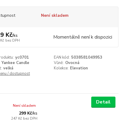
tupnost
Není skladem
9 Kč
/
ks
Momentálně není k dispozici
 Kč
bez DPH
roduktu:
yc0701
EAN kód:
5038581049953
Yankee Candle
Vůně:
Ovocná
t:
velká
Kolekce:
Elevation
cenu / dostupnost
Detail
Není skladem
299 Kč
/
ks
247 Kč
bez DPH