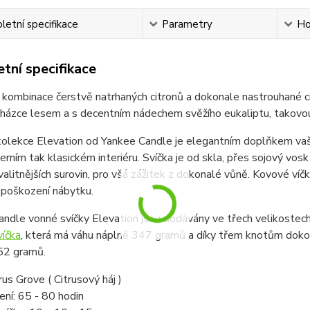
etní specifikace
Parametry
Ho
tní specifikace
kombinace čerstvě natrhaných citronů a dokonale nastrouhané cit
cházce lesem a s decentním nádechem svěžího eukaliptu, takovo
kolekce Elevation od Yankee Candle je elegantním doplňkem vaš
erním tak klasickém interiéru. Svíčka je od skla, přes sojový vos
valitnějších surovin, pro všá zážitek z dokonalé vůně. Kovové víč
 poškození nábytku.
ndle vonné svíčky Elevation jsou dodávány ve třech velikostec
víčka
, která má váhu náplně 347 gramů a díky třem knotům doko
52 gramů.
rus Grove ( Citrusový háj )
ní: 65 - 80 hodin