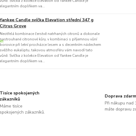
vůně. Svíčka z kolekce Elevation od Yankee Candle je
elegantním doplňkem va...
Yankee Candle svíčka Elevation střední 347 g
Citrus Grove
Neotřelá kombinace čerstvě natrhaných citronů a dokonale
nastrouhané citronové kůry, v kombinaci s příjemnou vůní
borovice při letní procházce lesem a s decentním nádechem
svěžího eukaliptu, takovou atmosféru vám navodí tato
vůně. Svíčka z kolekce Elevation od Yankee Candle je
elegantním doplňkem va...
Tisíce spokojených
Doprava zdar
zákazníků
Při nákupu nad 
Máme tisíce
máte dopravu z
spokojených zákazníků.