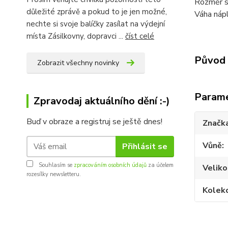
Rozměr s
důležité zprávě a pokud to je jen možné,
Váha náp
nechte si svoje balíčky zasílat na výdejní
místa Zásilkovny, dopravci ...
číst celé
Původ 
Zobrazit všechny novinky
Param
Zpravodaj aktuálního dění :-)
Buď v obraze a registruj se ještě dnes!
Značk
Vůně
Přihlásit se
Souhlasím se
zpracováním osobních údajů
za účelem
Veliko
rozesílky newsletteru.
Kolek