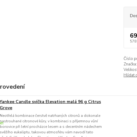
Dos
69
578
Číslo p
Značka:
Velikos
Hlídat 
provedení
Yankee Candle svíčka Elevation malá 96 g Citrus
Grove
Neotřelá kombinace čerstvě natrhaných citronů a dokonale
nastrouhané citronové kůry, v kombinaci s příjemnou vůní
borovice při letní procházce lesem a s decentním nádechem
svěžího eukaliptu, takovou atmosféru vám navodí tato