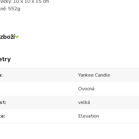
víčky: 10 x 10 x 15 cm
lně: 552g
zboží
etry
a
Yankee Candle
Ovocná
st
velká
ce
Elevation