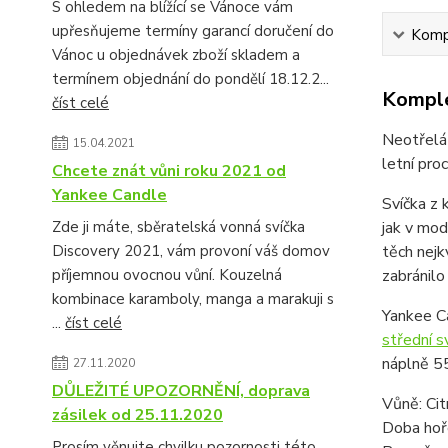
S ohledem na blížící se Vánoce vám
upřesňujeme termíny garancí doručení do
Kompl
Vánoc u objednávek zboží skladem a
termínem objednání do pondělí 18.12.2...
Komple
číst celé
Neotřelá 
15.04.2021
letní pro
Chcete znát vůni roku 2021 od
Yankee Candle
Svíčka z 
Zde ji máte, sběratelská vonná svíčka
jak v mod
Discovery 2021, vám provoní váš domov
těch nejk
příjemnou ovocnou vůní. Kouzelná
zabránilo
kombinace karamboly, manga a marakuji s
Yankee Ca
...
číst celé
střední s
náplně 5
27.11.2020
DŮLEŽITÉ UPOZORNĚNÍ, doprava
Vůně: Cit
zásilek od 25.11.2020
Doba hoře
Prosím věnujte chvilku pozornosti této