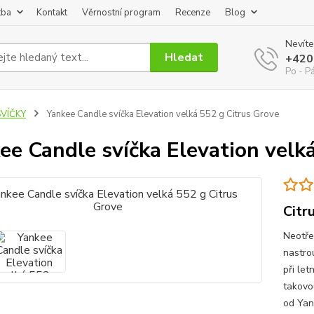
tba
Kontakt
Věrnostní program
Recenze
Blog
Nevíte
Hledat
+420
Po - P
SVÍČKY
Yankee Candle svíčka Elevation velká 552 g Citrus Grove
ee Candle svíčka Elevation velk
Citr
Neotře
nastro
při le
takovo
od Yan