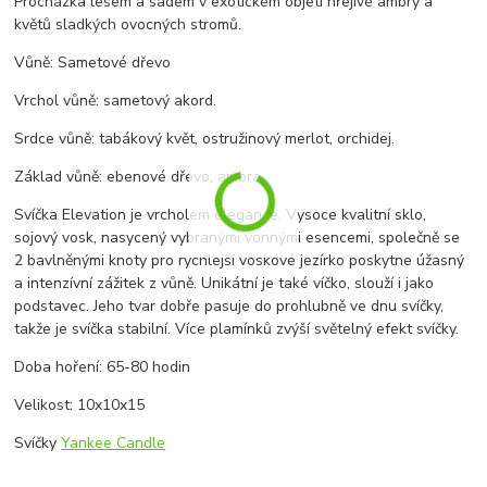
Procházka lesem a sadem v exotickém objetí hřejivé ambry a
květů sladkých ovocných stromů.
Vůně: Sametové dřevo
Vrchol vůně: sametový akord.
Srdce vůně: tabákový květ, ostružinový merlot, orchidej.
Základ vůně: ebenové dřevo, ambra.
Svíčka Elevation je vrcholem elegance. Vysoce kvalitní sklo,
sojový vosk, nasycený vybranými vonnými esencemi, společně se
2 bavlněnými knoty pro rychlejší voskové jezírko poskytne úžasný
a intenzívní zážitek z vůně. Unikátní je také víčko, slouží i jako
podstavec. Jeho tvar dobře pasuje do prohlubně ve dnu svíčky,
takže je svíčka stabilní. Více plamínků zvýší světelný efekt svíčky.
Doba hoření: 65-80 hodin
Velikost: 10x10x15
Svíčky
Yankee Candle