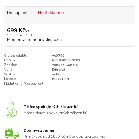
Dostupnost
Není skladem
699 Kč
/
ks
578 Kč
bez DPH
Momentálně není k dispozici
Číslo produktu:
yc0700
EAN kód:
5038581050102
Značka:
Yankee Candle
Vůně:
Dřevitá
Velikost:
velká
Kolekce:
Elevation
Hlídat cenu / dostupnost
Tisíce spokojených zákazníků
Máme tisíce spokojených zákazníků.
Doprava zdarma
Při nákupu nad 1500 Kč máte dopravu zdarma