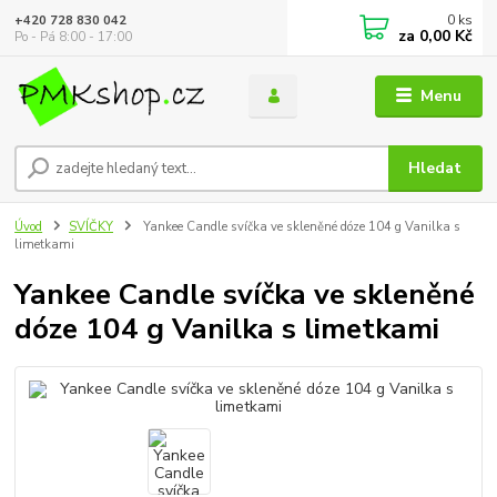
0
ks
+420 728 830 042
za
0,00 Kč
Po - Pá 8:00 - 17:00
Menu
Hledat
Úvod
SVÍČKY
Yankee Candle svíčka ve skleněné dóze 104 g Vanilka s
limetkami
Yankee Candle svíčka ve skleněné
dóze 104 g Vanilka s limetkami