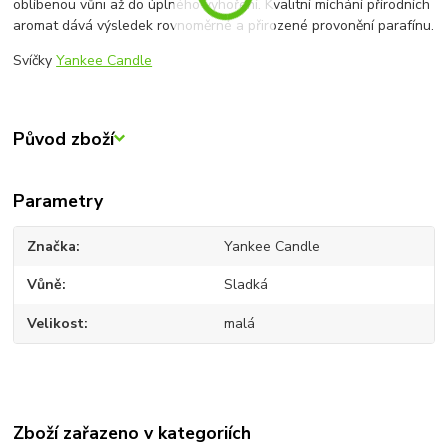
oblíbenou vůni až do úplného vyhoření. Kvalitní míchání přírodních
aromat dává výsledek rovnoměrné a přirozené provonění parafínu.
Svíčky
Yankee Candle
Původ zboží
Parametry
Značka
Yankee Candle
Vůně
Sladká
Velikost
malá
Zboží zařazeno v kategoriích