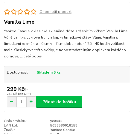
Ohodnotit produkt
Vanilla Lime
Yankee Candle v klasické skleněné dóze s těsnícím víčkem Vanilla Lime
Vůně vanilky, cukrové třtiny a kapky limetkové šťávy. Vůně: Vanilka s
limetkami rozměr: ø - 6 cm v - 7 cm doba hoření: 25 - 40 hodin velikost:
malá Klasický tvar této svíčky je nepostradatelným doplňkem každého
domova, ...
celý popis
Dostupnost
Skladem 3 ks
299 Kč
/
ks
247 Kč
bez DPH
Přidat do košíku
Číslo produktu:
yc0441
EAN kód:
5038580018158
Značka:
Yankee Candle