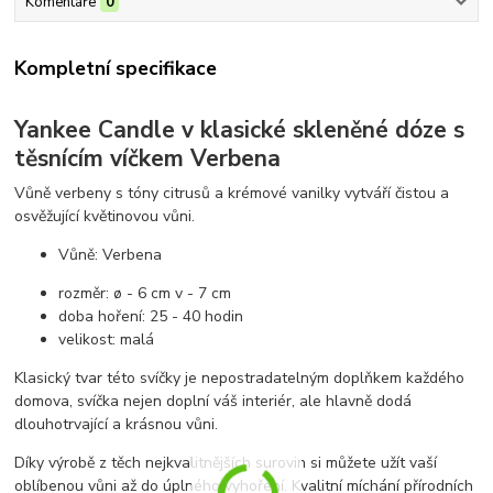
Komentáře
0
Kompletní specifikace
Yankee Candle v klasické skleněné dóze s
těsnícím víčkem Verbena
Vůně verbeny s tóny citrusů a krémové vanilky vytváří čistou a
osvěžující květinovou vůni.
Vůně: Verbena
rozměr: ø - 6 cm v - 7 cm
doba hoření: 25 - 40 hodin
velikost: malá
Klasický tvar této svíčky je nepostradatelným doplňkem každého
domova, svíčka nejen doplní váš interiér, ale hlavně dodá
dlouhotrvající a krásnou vůni.
Díky výrobě z těch nejkvalitnějších surovin si můžete užít vaší
oblíbenou vůni až do úplného vyhoření. Kvalitní míchání přírodních