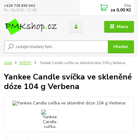
0
ks
+420 728 830 042
za
0,00 Kč
Po - Pá 8:00 - 17:00
Menu
Hledat
Úvod
SVÍČKY
Yankee Candle svíčka ve skleněné dóze 104 g Verbena
Yankee Candle svíčka ve skleněné
dóze 104 g Verbena