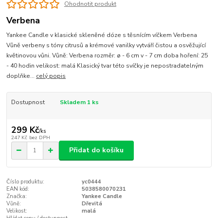
Ohodnotit produkt
Verbena
Yankee Candle v klasické skleněné dóze s těsnícím víčkem Verbena
Vůně verbeny s tóny citrusů a krémové vanilky vytváří čistou a osvěžující
květinovou vůni. Vůně: Verbena rozměr: ø - 6 cm v - 7 cm doba hoření: 25
- 40 hodin velikost: malá Klasický tvar této svíčky je nepostradatelným
doplňke...
celý popis
Dostupnost
Skladem 1 ks
299 Kč
/
ks
247 Kč
bez DPH
Přidat do košíku
Číslo produktu:
yc0444
EAN kód:
5038580070231
Značka:
Yankee Candle
Vůně:
Dřevitá
Velikost:
malá