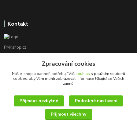
Kontakt
PMKshop.cz
+420 728 830 042
Zpracování cookies
Po - Pá 8:00 - 17:00
Náš e-shop a partneři potřebují Váš
souhlas
s použitím souborů
cookies, aby Vám mohli zobrazovat informace týkající se Vašich
info@pmkshop.cz
zájmů.
Přijmout nezbytné
Podrobné nastavení
Přijmout všechny
© 2014 - 2025 PMKshop.cz
Vytvořeno na
Eshop-rychle.cz