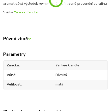
aromat dává výsledek rovnoměrné a přirozené provonění parafínu.
Svíčky
Yankee Candle
Původ zboží
Parametry
Značka
Yankee Candle
Vůně
Dřevitá
Velikost
malá