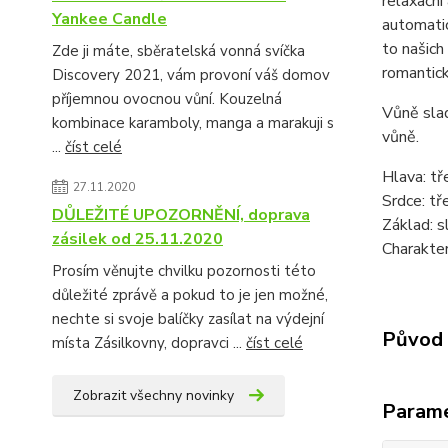
relaxační
Yankee Candle
automatic
to našich
Zde ji máte, sběratelská vonná svíčka
romantick
Discovery 2021, vám provoní váš domov
příjemnou ovocnou vůní. Kouzelná
Vůně slad
kombinace karamboly, manga a marakuji s
vůně.
...
číst celé
Hlava: t
27.11.2020
Srdce: tř
DŮLEŽITÉ UPOZORNĚNÍ, doprava
Základ: s
zásilek od 25.11.2020
Charakte
Prosím věnujte chvilku pozornosti této
důležité zprávě a pokud to je jen možné,
nechte si svoje balíčky zasílat na výdejní
Původ 
místa Zásilkovny, dopravci ...
číst celé
Zobrazit všechny novinky
Param