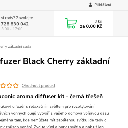
Přihlášení
 si rady? Zavolejte.
0
ks
 728 830 042
za
0,00 Kč
á 8:00 - 17:00
erry základní sada
fuzer Black Cherry základní
Ohodnotit produkt
aconic aroma diffuser kit - černá třešeň
vukový difuzér s relaxačním světlem pro rozptylování
álních vonných olejů vytvoří z vašeho domova voňavou oázu
 zejména tam, kde nemůžete mít zapálenou svíčku jde tedy o
ný způsob vonění. Zvolte vůni a barvu světla a pak už jen