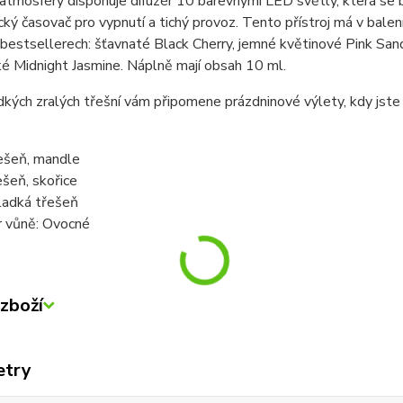
 atmosféry disponuje difuzér 10 barevnými LED světly, která se buď
ký časovač pro vypnutí a tichý provoz. Tento přístroj má v balení
 bestsellerech: šťavnaté Black Cherry, jemné květinové Pink San
é Midnight Jasmine. Náplně mají obsah 10 ml.
kých zralých třešní vám připomene prázdninové výlety, kdy jste se 
řešeň, mandle
ešeň, skořice
ladká třešeň
r vůně: Ovocné
zboží
etry