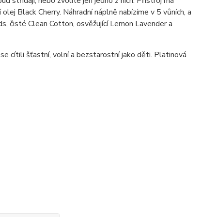
 střídají, nebo zvolíte jen jedno z nich. Přístroj má
 olej Black Cherry. Náhradní náplně nabízíme v 5 vůních, a
ds, čisté Clean Cotton, osvěžující Lemon Lavender a
cítili šťastní, volní a bezstarostní jako děti. Platinová