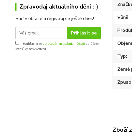
Značk
Zpravodaj aktuálního dění :-)
Vůně
Buď v obraze a registruj se ještě dnes!
Produ
Přihlásit se
Obje
Souhlasím se
zpracováním osobních údajů
za účelem
rozesílky newsletteru.
Typ
Země 
Způsob
Zboží 