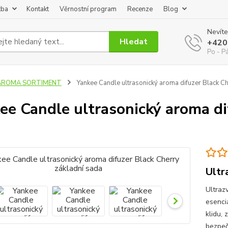
tba
Kontakt
Věrnostní program
Recenze
Blog
Nevíte
Hledat
+420
Po - P
AROMA SORTIMENT
Yankee Candle ultrasonický aroma difuzer Black Ch
ee Candle ultrasonický aroma di
Ultr
Ultraz
esenci
klidu,
bezpeč