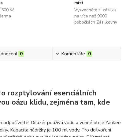
ma
míst
1500 Kč
Vyzvedněte si zásilku
darma
na více než 9000
pobočkách Zásilkovny
dnocení
0
Komentáře
0
ro rozptylování esenciálních
ou oázu klidu, zejména tam, kde
en odpočívejte! Difuzér používá vodu a vonné oleje Yankee
diny. Kapacita nádržky je 100 ml vody. Pro dotvoření