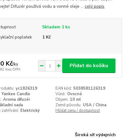
ejte! Difuzér používá vodu a vonné oleje ...
celý popis
tupnost
Skladem 1 ks
yklační poplatek
1 Kč
0 Kč
/
ks
Přidat do košíku
 Kč
bez DPH
roduktu:
yc1826319
EAN kód:
5038581126319
Yankee Candle
Vůně:
Ovocná
:
Aroma difuzér
Objem:
10 ml
ákladní sada
Země původu:
USA / China
zahřívání:
Elektrický
Hlídat cenu / dostupnost
Široká síť výdejních