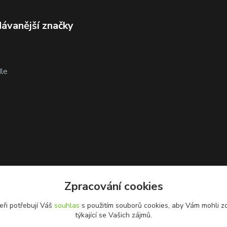
ávanější značky
le
Zpracování cookies
eři potřebují Váš
souhlas
s použitím souborů cookies, aby Vám mohli z
týkající se Vašich zájmů.