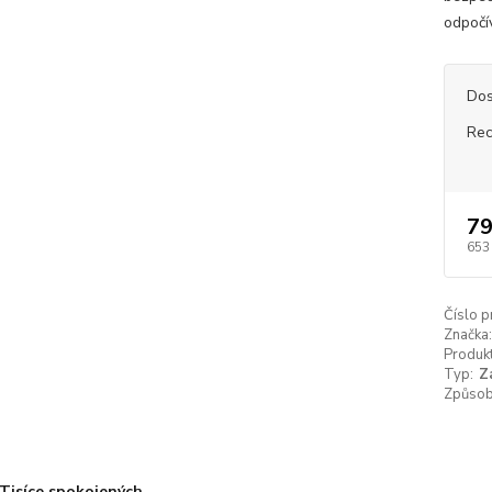
odpočív
Dos
Rec
79
653
Číslo p
Značka:
Produkt
Typ:
Z
Způsob 
Tisíce spokojených