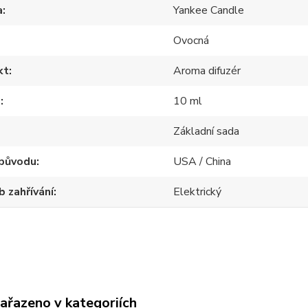
a
Yankee Candle
Ovocná
kt
Aroma difuzér
m
10 ml
Základní sada
původu
USA / China
 zahřívání
Elektrický
zařazeno v kategoriích