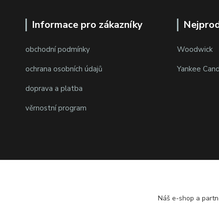
Informace pro zákazníky
Nejprod
obchodní podmínky
Woodwick
ochrana osobních údajů
Yankee Cand
doprava a platba
věrnostní program
Náš e-shop a partn
© 2014 - 2025 PMKshop.cz