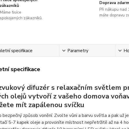
Doprava zdar
zákazníků
Při nákupu nad 
Máme tisíce
máte dopravu z
spokojených zákazníků.
etní specifikace
Parametry
Ho
tní specifikace
zvukový difuzér s relaxačním světlem p
ch olejů vytvoří z vašeho domova voňav
ete mít zapálenou svíčku
o bezpečný způsob vonění. Zvolte vůni a barvu světla a pak už j
tačí 5-7 kapek oleje a provoníte místnost nepřetržitě až na 4 ho