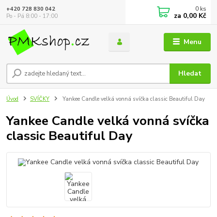
0
ks
+420 728 830 042
za
0,00 Kč
Po - Pá 8:00 - 17:00
Menu
Hledat
Úvod
SVÍČKY
Yankee Candle velká vonná svíčka classic Beautiful Day
Yankee Candle velká vonná svíčka
classic Beautiful Day