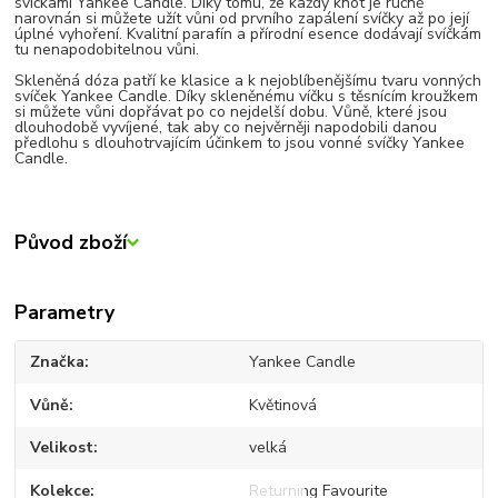
svíčkami Yankee Candle. Díky tomu, že každý knot je ručně
narovnán si můžete užít vůni od prvního zapálení svíčky až po její
úplné vyhoření. Kvalitní parafín a přírodní esence dodávají svíčkám
tu nenapodobitelnou vůni.
Skleněná dóza patří ke klasice a k nejoblíbenějšímu tvaru vonných
svíček Yankee Candle. Díky skleněnému víčku s těsnícím kroužkem
si můžete vůni dopřávat po co nejdelší dobu. Vůně, které jsou
dlouhodobě vyvíjené, tak aby co nejvěrněji napodobili danou
předlohu s dlouhotrvajícím účinkem to jsou vonné svíčky Yankee
Candle.
Původ zboží
Parametry
Značka
Yankee Candle
Vůně
Květinová
Velikost
velká
Kolekce
Returning Favourite