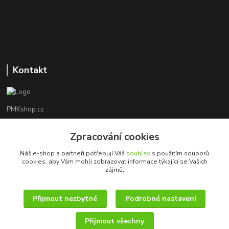
Kontakt
PMKshop.cz
+420 728 830 042
Zpracování cookies
Po - Pá 8:00 - 17:00
Náš e-shop a partneři potřebují Váš
souhlas
s použitím souborů
cookies, aby Vám mohli zobrazovat informace týkající se Vašich
info@pmkshop.cz
zájmů.
Přijmout nezbytné
Podrobné nastavení
Přijmout všechny