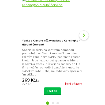
Yankee Candle nůžky na knot Kensington
Yankee Cand
dlouhé červené
stříbrné
Speciální nůžky na knot vám pomohou
Zhášedlo je 
pohodlně zastřihnout knot na 3 mm před
způsob uhaše
každým zapálením svíčky (zabráníte kouření
nesfoukávej
knotu). Jsou nezbytnout výbavou každého
zvětšení pla
milovníka svíček. Nůžky jsou zahnuty do L a
horkého vos
tím umožňují pohodlné zastřižení knotu i u
svíček ve skle. Dále jsou vybaveny speciální
"mističko...
269 Kč
269 Kč
/
ks
/
ks
Není skladem
222 Kč
bez DPH
222 Kč
bez 
Detail