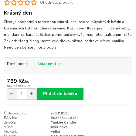
Ohodnotit produkt
Krásný den
Život je nádherný s radostnou vůní slunce, ovoce, půvabných květin a
kořeněných bylinek. Charakter vůně: Květinové Hlava: jasmín, černý rybíz,
mandarinka, karafiát Srdce: pomerančový květ, magnólie, galbanum, růže
Základ: Ylang-Ylang, santalové dřevo, pižmo, cedrové dřevo, vanilka
Reedice sběratel...
celý popis
Dostupnost
Skladem 1 ks
799 Kč
/
ks
660 Kč
bez DPH
Přidat do košíku
Číslo produktu:
yc0318130
EAN kód:
5038581118130
Značka:
Yankee Candle
Vůně:
Květinová
Velikost:
velká