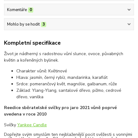
Komentáře
0
Mohlo by se hodit
3
Kompletní specifikace
Život je nádherný s radostnou vůní slunce, ovoce, půvabných
květin a kořeněných bylinek.
Charakter vůně: Květinové
Hlava: jasmín, černý rybíz, mandarinka, karafiát
Srdce: pomerančový květ, magnólie, galbanum, růže
Základ: Ylang-Ylang, santalové dřevo, pižmo, cedrové
dřevo, vanilka
Reedice sběratelské svíčky pro jaro 2021 vůně poprvé
uvedena v roce 2010
Svíčky
Yankee Candle
Dopřejte svým smyslům ten nejblaženější pocit svěžesti s vonnými