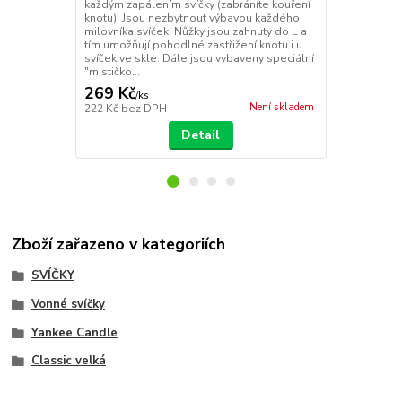
každým zapálením svíčky (zabráníte kouření
svíčky, arom
knotu). Jsou nezbytnout výbavou každého
vonných svíč
milovníka svíček. Nůžky jsou zahnuty do L a
taštičky, ob
tím umožňují pohodlné zastřižení knotu i u
kterého může
svíček ve skle. Dále jsou vybaveny speciální
naleznete jm
"mističko...
zabalení...
269 Kč
39 Kč
/
ks
/
ks
Není skladem
222 Kč
bez DPH
32 Kč
bez D
Detail
Zboží zařazeno v kategoriích
SVÍČKY
Vonné svíčky
Yankee Candle
Classic velká