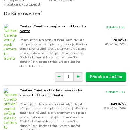
Země původu:
Česká republika
Hlídat cenu / dostupnost
Další provedení
Yankee Candle vonný vosk Letters to
Skladem 3 ks
Santa
Pamatujete si ten pocit vzrušení, když jste jako
76 Kč
/
ks
děti psali svá vánoční přání a v obálce je dávali za
63 Kč
bez DPH
okno? Dřevitá vůně papíru s tóny ambry a pižma
přivolají tyto vzpomínky zpět. Charakter vůně:
Sladké a kořeněné Hlava: sluneční skořice,
sluneční svit, kapka citrónu Srdce: sluneční
akord, kokos, s...
Přidat do košíku
Yankee Candle střední vonná svíčka
Skladem 1 ks
classic Letters to Santa
Pamatujete si ten pocit vzrušení, když jste jako
649 Kč
/
ks
děti psali svá vánoční přání a v obálce je dávali za
536 Kč
bez DPH
okno? Dřevitá vůně papíru s tóny ambry a pižma
přivolají tyto vzpomínky zpět. Charakter vůně:
Sladké a kořeněné Hlava: sluneční skořice,
sluneční svit, kapka citrónu Srdce: sluneční