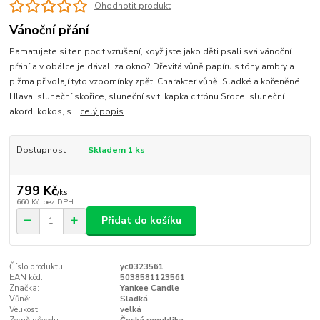
Ohodnotit produkt
Vánoční přání
Pamatujete si ten pocit vzrušení, když jste jako děti psali svá vánoční
přání a v obálce je dávali za okno? Dřevitá vůně papíru s tóny ambry a
pižma přivolají tyto vzpomínky zpět. Charakter vůně: Sladké a kořeněné
Hlava: sluneční skořice, sluneční svit, kapka citrónu Srdce: sluneční
akord, kokos, s...
celý popis
Dostupnost
Skladem 1 ks
799 Kč
/
ks
660 Kč
bez DPH
Přidat do košíku
Číslo produktu:
yc0323561
EAN kód:
5038581123561
Značka:
Yankee Candle
Vůně:
Sladká
Velikost:
velká