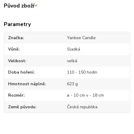
Původ zboží
Parametry
Značka
Yankee Candle
Vůně
Sladká
Velikost
velká
Doba hoření
110 - 150 hodin
Hmotnost náplně
623 g
Rozměr
ø - 10 cm v - 18 cm
Země původu
Česká republika