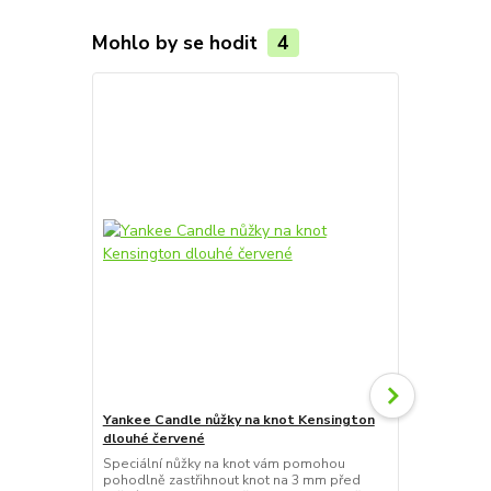
Mohlo by se hodit
4
Yankee Candle nůžky na knot Kensington
Yankee Cand
dlouhé červené
Paradise se
Speciální nůžky na knot vám pomohou
Jednoduše za
pohodlně zastřihnout knot na 3 mm před
Yankee Candl