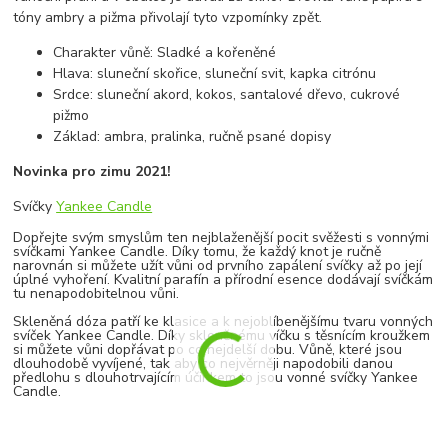
tóny ambry a pižma přivolají tyto vzpomínky zpět.
Charakter vůně: Sladké a kořeněné
Hlava: sluneční skořice, sluneční svit, kapka citrónu
Srdce: sluneční akord, kokos, santalové dřevo, cukrové
pižmo
Základ: ambra, pralinka, ručně psané dopisy
Novinka pro zimu 2021!
Svíčky
Yankee Candle
Dopřejte svým smyslům ten nejblaženější pocit svěžesti s vonnými
svíčkami Yankee Candle. Díky tomu, že každý knot je ručně
narovnán si můžete užít vůni od prvního zapálení svíčky až po její
úplné vyhoření. Kvalitní parafín a přírodní esence dodávají svíčkám
tu nenapodobitelnou vůni.
Skleněná dóza patří ke klasice a k nejoblíbenějšímu tvaru vonných
svíček Yankee Candle. Díky skleněnému víčku s těsnícím kroužkem
si můžete vůni dopřávat po co nejdelší dobu. Vůně, které jsou
dlouhodobě vyvíjené, tak aby co nejvěrněji napodobili danou
předlohu s dlouhotrvajícím účinkem to jsou vonné svíčky Yankee
Candle.