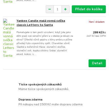
akord, kokos, s...
Přidat do košíku
Yankee Candle malá vonná svíčka
Není skladem
classic Letters to Santa
Pamatujete si ten pocit vzrušení, když jste jako
299 Kč
/
ks
děti psali svá vánoční přání a v obálce je dávali za
247 Kč
bez DPH
okno? Dřevitá vůně papíru s tóny ambry a pižma
přivolají tyto vzpomínky zpět. Charakter vůně:
Sladké a kořeněné Hlava: sluneční skořice,
sluneční svit, kapka citrónu Srdce: sluneční
akord, kokos, s...
Detail
Tisíce spokojených zákazníků
Máme tisíce spokojených zákazníků.
Doprava zdarma
Při nákupu nad 1500 Kč máte dopravu zdarma