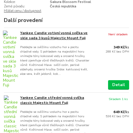
Kolekce:
Sakura Blossom Festival
Země původu:
Česká republika
Hlídat cenu / dostupnost
Další provedení
Yankee Candle votivní vonná svíčka ve
Není skladem
skle sada 3 kusů Majestic Mount Fuji
Poddejte se svěžímu vzduchu hor a pocitu
349 Kč
/
ks
chladivé vody. S pohledem na majestátní horu
288 Kč
bez DPH
vnímejte tóny kokosové vody a orosené hrušky,
které zjemňuje vůně třešňových květů. Charakter
vůně: Květinové Hlava: svěží ozón, perlivé
aldehydy, orosená hruška Srdce: kaktusový květ,
aloe vera, květ jabloně, kok...
Detail
Yankee Candle střední vonná svíčka
Skladem 1 ks
classic Majestic Mount Fuji
Poddejte se svěžímu vzduchu hor a pocitu
649 Kč
/
ks
chladivé vody. S pohledem na majestátní horu
536 Kč
bez DPH
vnímejte tóny kokosové vody a orosené hrušky,
které zjemňuje vůně třešňových květů. Charakter
vůně: Květinové Hlava: svěží ozón, perlivé