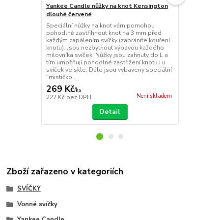
Yankee Candle nůžky na knot Kensington
Yankee Cand
dlouhé červené
Paradise se
Speciální nůžky na knot vám pomohou
Jednoduše za
pohodlně zastřihnout knot na 3 mm před
Yankee Candl
každým zapálením svíčky (zabráníte kouření
svíčky, arom
knotu). Jsou nezbytnout výbavou každého
vonných svíč
milovníka svíček. Nůžky jsou zahnuty do L a
taštičky, ob
tím umožňují pohodlné zastřižení knotu i u
kterého může
svíček ve skle. Dále jsou vybaveny speciální
naleznete jm
"mističko...
zabalení...
269 Kč
39 Kč
/
ks
/
ks
Není skladem
222 Kč
bez DPH
32 Kč
bez D
Detail
Zboží zařazeno v kategoriích
SVÍČKY
Vonné svíčky
Yankee Candle