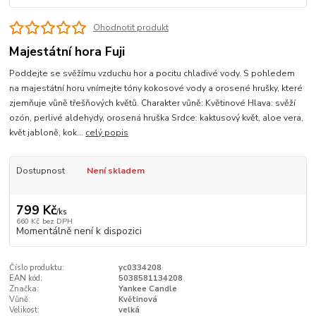
Ohodnotit produkt
Majestátní hora Fuji
Poddejte se svěžímu vzduchu hor a pocitu chladivé vody. S pohledem
na majestátní horu vnímejte tóny kokosové vody a orosené hrušky, které
zjemňuje vůně třešňových květů. Charakter vůně: Květinové Hlava: svěží
ozón, perlivé aldehydy, orosená hruška Srdce: kaktusový květ, aloe vera,
květ jabloně, kok...
celý popis
Dostupnost
Není skladem
799 Kč
/
ks
660 Kč
bez DPH
Momentálně není k dispozici
Číslo produktu:
yc0334208
EAN kód:
5038581134208
Značka:
Yankee Candle
Vůně:
Květinová
Velikost:
velká