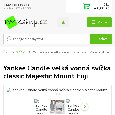
0
ks
+420 728 830 042
za
0,00 Kč
Po - Pá 8:00 - 17:00
Menu
Hledat
Úvod
SVÍČKY
Yankee Candle velká vonná svíčka classic Majestic Mount
Fuji
Yankee Candle velká vonná svíčka
classic Majestic Mount Fuji