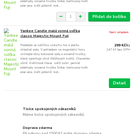
aldehydy, orosená hruška Srdce: kaktusový květ,
aloe vera, květ jabloně, kok...
Přidat do košíku
Yankee Candle malá vonná svíčka
Není skladem
classic Majestic Mount Fuji
Poddejte se svěžímu vzduchu hor a pocitu
299 Kč
/
ks
chladivé vody. S pohledem na majestátní horu
247 Kč
bez DPH
vnímejte tóny kokosové vody a orosené hrušky,
které zjemňuje vůně třešňových květů. Charakter
vůně: Květinové Hlava: svěží ozón, perlivé
aldehydy, orosená hruška Srdce: kaktusový květ,
aloe vera, květ jabloně, kok...
Detail
Tisíce spokojených zákazníků
Máme tisíce spokojených zákazníků.
Doprava zdarma
Při nákupu nad 1500 Kč máte dopravu zdarma