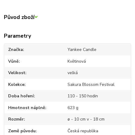
Původ zboží
Parametry
Značka
Yankee Candle
Vůně
Květinová
Velikost
velká
Kolekce
Sakura Blossom Festival
Doba hoření
110 - 150 hodin
Hmotnost náplně
623 g
Rozměr
ø - 10 cm v - 18 cm
Země původu
Česká republika