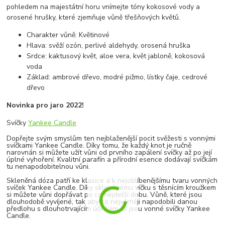
pohledem na majestátní horu vnímejte tóny kokosové vody a
orosené hrušky, které zjemňuje vůně třešňových květů.
Charakter vůně: Květinové
Hlava: svěží ozón, perlivé aldehydy, orosená hruška
Srdce: kaktusový květ, aloe vera, květ jabloně, kokosová
voda
Základ: ambrové dřevo, modré pižmo, lístky čaje, cedrové
dřevo
Novinka pro jaro 2022!
Svíčky
Yankee Candle
Dopřejte svým smyslům ten nejblaženější pocit svěžesti s vonnými
svíčkami Yankee Candle. Díky tomu, že každý knot je ručně
narovnán si můžete užít vůni od prvního zapálení svíčky až po její
úplné vyhoření. Kvalitní parafín a přírodní esence dodávají svíčkám
tu nenapodobitelnou vůni.
Skleněná dóza patří ke klasice a k nejoblíbenějšímu tvaru vonných
svíček Yankee Candle. Díky skleněnému víčku s těsnícím kroužkem
si můžete vůni dopřávat po co nejdelší dobu. Vůně, které jsou
dlouhodobě vyvíjené, tak aby co nejvěrněji napodobili danou
předlohu s dlouhotrvajícím účinkem to jsou vonné svíčky Yankee
Candle.