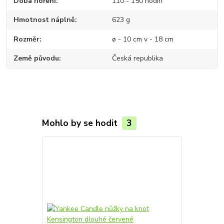
Doba hoření
110 - 150 hodin
Hmotnost náplně
623 g
Rozměr
ø - 10 cm v - 18 cm
Země původu
Česká republika
Mohlo by se hodit
3