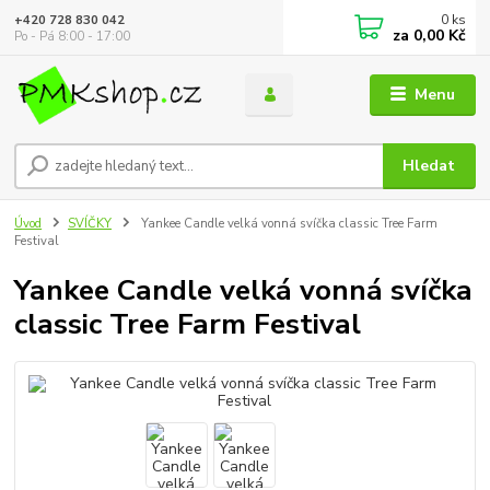
0
ks
+420 728 830 042
za
0,00 Kč
Po - Pá 8:00 - 17:00
Menu
Hledat
Úvod
SVÍČKY
Yankee Candle velká vonná svíčka classic Tree Farm
Festival
Yankee Candle velká vonná svíčka
classic Tree Farm Festival