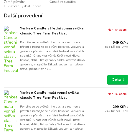
Země původu:
Česká republika
Hlídat cenu / dostupnost
Další provedení
Yankee Candle střední vonná svíčka
Není skladem
classic Tree Farm Festival
Ponořte se do svátečního ducha s rodinou a
649 Kč
/
ks
přáteli a nechejte se s vůní borovice, vetiveru a
536 Kč
bez DPH
gardénie přenést na místní festival vánočních
stromků. Charakter vůně: Květinové Hlava:
borové jehličí, lístky fialky Srdce: cedrové dřevo,
gardenie, magnólie Základ: vetiver, santalové
dřevo, pižmo Novink...
Detail
Yankee Candle malá vonná svíčka
Není skladem
classic Tree Farm Festival
Ponořte se do svátečního ducha s rodinou a
299 Kč
/
ks
přáteli a nechejte se s vůní borovice, vetiveru a
247 Kč
bez DPH
gardénie přenést na místní festival vánočních
stromků. Charakter vůně: Květinové Hlava:
borové jehličí, lístky fialky Srdce: cedrové dřevo,
gardenie, magnólie Základ: vetiver, santalové