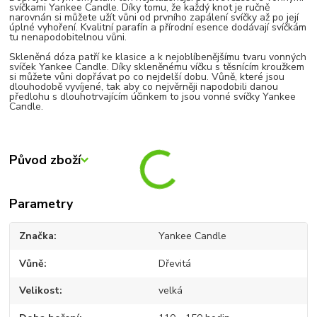
svíčkami Yankee Candle. Díky tomu, že každý knot je ručně
narovnán si můžete užít vůni od prvního zapálení svíčky až po její
úplné vyhoření. Kvalitní parafín a přírodní esence dodávají svíčkám
tu nenapodobitelnou vůni.
Skleněná dóza patří ke klasice a k nejoblíbenějšímu tvaru vonných
svíček Yankee Candle. Díky skleněnému víčku s těsnícím kroužkem
si můžete vůni dopřávat po co nejdelší dobu. Vůně, které jsou
dlouhodobě vyvíjené, tak aby co nejvěrněji napodobili danou
předlohu s dlouhotrvajícím účinkem to jsou vonné svíčky Yankee
Candle.
Původ zboží
Parametry
Značka
Yankee Candle
Vůně
Dřevitá
Velikost
velká