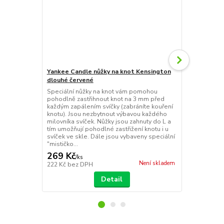
Yankee Candle nůžky na knot Kensington
Yankee Cand
dlouhé červené
Paradise se
Speciální nůžky na knot vám pomohou
Jednoduše za
pohodlně zastřihnout knot na 3 mm před
Yankee Candl
každým zapálením svíčky (zabráníte kouření
svíčky, arom
knotu). Jsou nezbytnout výbavou každého
vonných svíč
milovníka svíček. Nůžky jsou zahnuty do L a
taštičky, ob
tím umožňují pohodlné zastřižení knotu i u
kterého může
svíček ve skle. Dále jsou vybaveny speciální
naleznete jm
"mističko...
zabalení...
269 Kč
39 Kč
/
ks
/
ks
Není skladem
222 Kč
bez DPH
32 Kč
bez D
Detail