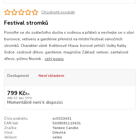
Ohodnotit produkt
Festival stromků
Ponořte se do svátečního ducha s rodinou a přáteli a nechejte se s vůní
borovice, vetiveru a gardénie přenést na místní festival vánočních
stromků. Charakter vůně: Květinové Hlava: borové jehličí, lístky fialky
Srdce: cedrové dřevo, gardenie, magnólie Základ: vetiver, santalové
dřevo, pižmo Novink...
celý popis
Dostupnost
Není skladem
799 Kč
/
ks
660 Kč
bez DPH
Momentálně není k dispozici
Číslo produktu:
yc0323431
EAN kód:
5038581123431
Značka:
Yankee Candle
Vůně:
Dřevitá
Velikost:
velká