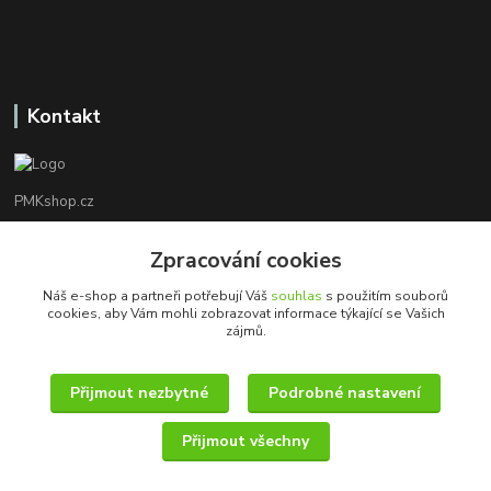
Kontakt
PMKshop.cz
+420 728 830 042
Zpracování cookies
Po - Pá 8:00 - 17:00
Náš e-shop a partneři potřebují Váš
souhlas
s použitím souborů
cookies, aby Vám mohli zobrazovat informace týkající se Vašich
info@pmkshop.cz
zájmů.
Přijmout nezbytné
Podrobné nastavení
Přijmout všechny
© 2014 - 2025 PMKshop.cz