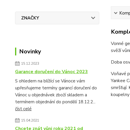
Kompl
ZNAČKY
Komple
Vonné gel
svěží vůn
Novinky
Doba osvě
15.12.2023
Garance doručení do Vánoc 2023
Voňavé pe
Yankee Ca
S ohledem na blížící se Vánoce vám
smršťují.
upřesňujeme termíny garancí doručení do
koupelny 
Vánoc u objednávek zboží skladem a
termínem objednání do pondělí 18.12.2...
číst celé
15.04.2021
Chcete znát vůni roku 2021 od