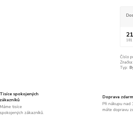
Dos
21
181
Číslo p
Značka:
Typ:
B
Tisíce spokojených
Doprava zdar
zákazníků
Při nákupu nad 
Máme tisíce
máte dopravu z
spokojených zákazníků.