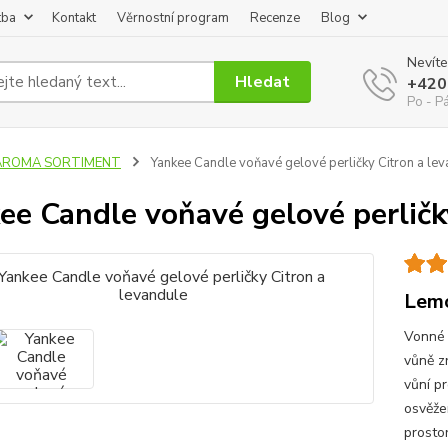
tba
Kontakt
Věrnostní program
Recenze
Blog
Nevíte
Hledat
+420
Po - P
AROMA SORTIMENT
Yankee Candle voňavé gelové perličky Citron a le
ee Candle voňavé gelové perličk
Lem
Vonné 
vůně z
vůní p
osvěže
prostor