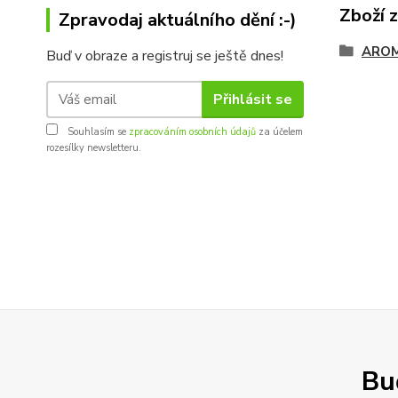
Zboží 
Zpravodaj aktuálního dění :-)
AROM
Buď v obraze a registruj se ještě dnes!
Přihlásit se
Souhlasím se
zpracováním osobních údajů
za účelem
rozesílky newsletteru.
Buď