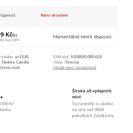
tupnost
Není skladem
9 Kč
/
ks
Momentálně není k dispozici
 Kč
bez DPH
roduktu:
yc1545
EAN kód:
5038581085418
Yankee Candle
Vůně:
Ovocná
ytová vůně
Hlídat cenu / dostupnost
Široká síť výdejních
ma
míst
1500 Kč
Vyzvedněte si zásilku
darma
na více než 9000
pobočkách Zásilkovny