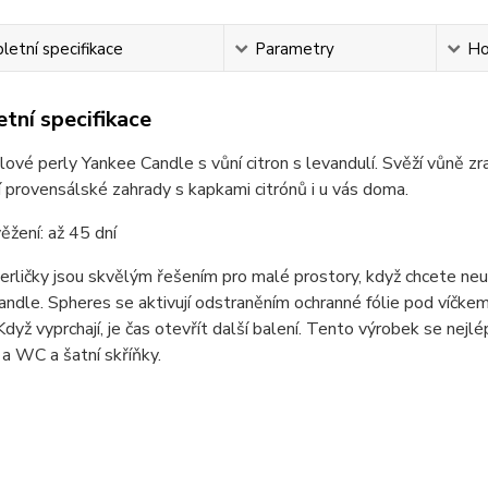
etní specifikace
Parametry
Ho
tní specifikace
ové perly Yankee Candle s vůní citron s levandulí. Svěží vůně zr
í provensálské zahrady s kapkami citrónů i u vás doma.
žení: až 45 dní
rličky jsou skvělým řešením pro malé prostory, když chcete neu
ndle. Spheres se aktivují odstraněním ochranné fólie pod víčkem
 Když vyprchají, je čas otevřít další balení. Tento výrobek se nejl
a WC a šatní skříňky.