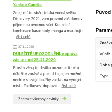
Yankee Candle
Původ 
Zde ji máte, sběratelská vonná svíčka
Discovery 2021, vám provoní váš domov
příjemnou ovocnou vůní. Kouzelná
Param
kombinace karamboly, manga a marakuji s
...
číst celé
Značk
27.11.2020
DŮLEŽITÉ UPOZORNĚNÍ, doprava
Vůně
zásilek od 25.11.2020
Doba 
Prosím věnujte chvilku pozornosti této
důležité zprávě a pokud to je jen možné,
Typ
nechte si svoje balíčky zasílat na výdejní
místa Zásilkovny, dopravci ...
číst celé
Zobrazit všechny novinky