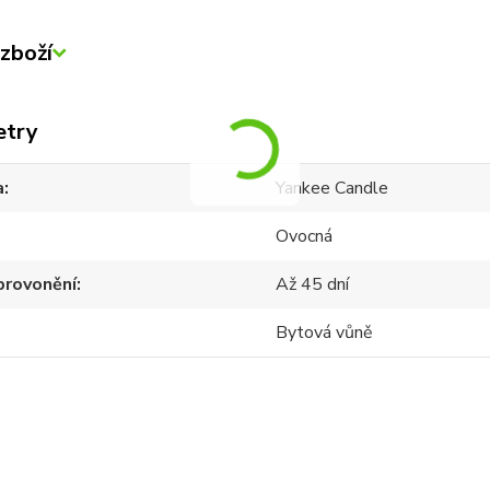
zboží
etry
a
Yankee Candle
Ovocná
provonění
Až 45 dní
Bytová vůně