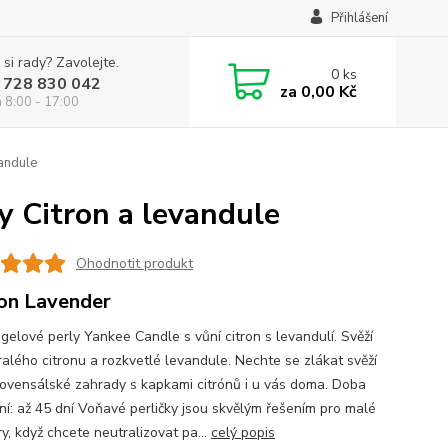
Přihlášení
 si rady? Zavolejte.
0
ks
 728 830 042
za
0,00 Kč
á 8:00 - 17:00
vandule
y Citron a levandule
Ohodnotit produkt
on Lavender
gelové perly Yankee Candle s vůní citron s levandulí. Svěží
ralého citronu a rozkvetlé levandule. Nechte se zlákat svěží
rovensálské zahrady s kapkami citrónů i u vás doma. Doba
ní: až 45 dní Voňavé perličky jsou skvělým řešením pro malé
y, když chcete neutralizovat pa...
celý popis