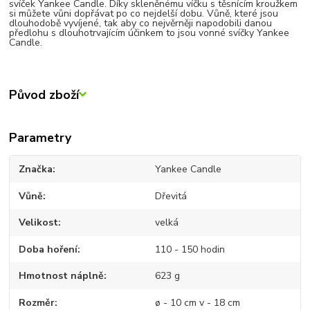
svíček Yankee Candle. Díky skleněnému víčku s těsnícím kroužkem
si můžete vůni dopřávat po co nejdelší dobu. Vůně, které jsou
dlouhodobě vyvíjené, tak aby co nejvěrněji napodobili danou
předlohu s dlouhotrvajícím účinkem to jsou vonné svíčky Yankee
Candle.
Původ zboží
Parametry
Značka
Yankee Candle
Vůně
Dřevitá
Velikost
velká
Doba hoření
110 - 150 hodin
Hmotnost náplně
623 g
Rozměr
ø - 10 cm v - 18 cm