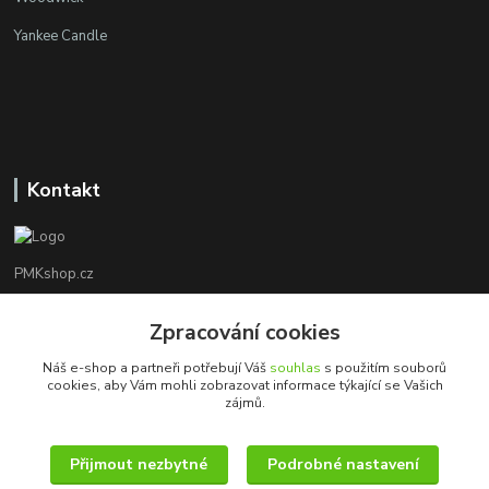
Yankee Candle
Kontakt
PMKshop.cz
+420 728 830 042
Zpracování cookies
Po - Pá 8:00 - 17:00
Náš e-shop a partneři potřebují Váš
souhlas
s použitím souborů
cookies, aby Vám mohli zobrazovat informace týkající se Vašich
info@pmkshop.cz
zájmů.
Přijmout nezbytné
Podrobné nastavení