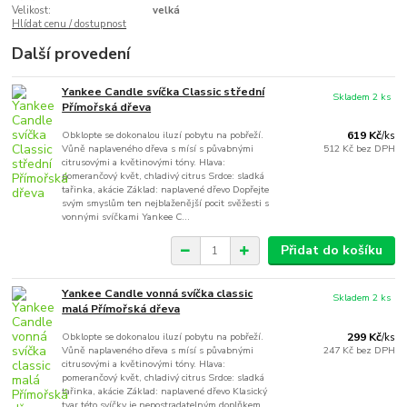
Velikost:
velká
Hlídat cenu / dostupnost
Další provedení
Yankee Candle svíčka Classic střední
Skladem 2 ks
Přímořská dřeva
Obklopte se dokonalou iluzí pobytu na pobřeží.
619 Kč
/
ks
Vůně naplaveného dřeva s mísí s půvabnými
512 Kč
bez DPH
citrusovými a květinovými tóny. Hlava:
pomerančový květ, chladivý citrus Srdce: sladká
tařinka, akácie Základ: naplavené dřevo Dopřejte
svým smyslům ten nejblaženější pocit svěžesti s
vonnými svíčkami Yankee C...
Přidat do košíku
Yankee Candle vonná svíčka classic
Skladem 2 ks
malá Přímořská dřeva
Obklopte se dokonalou iluzí pobytu na pobřeží.
299 Kč
/
ks
Vůně naplaveného dřeva s mísí s půvabnými
247 Kč
bez DPH
citrusovými a květinovými tóny. Hlava:
pomerančový květ, chladivý citrus Srdce: sladká
tařinka, akácie Základ: naplavené dřevo Klasický
tvar této svíčky je nepostradatelným doplňkem