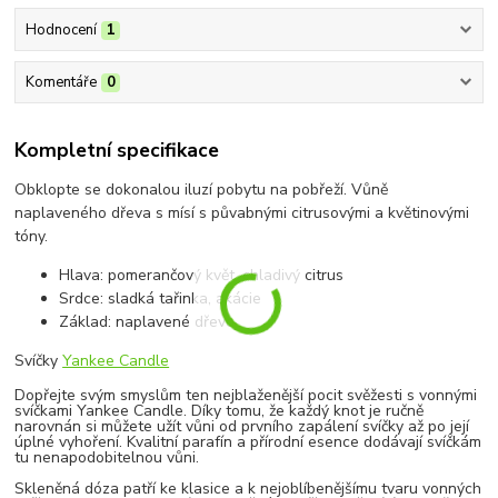
Hodnocení
1
Komentáře
0
Kompletní specifikace
Obklopte se dokonalou iluzí pobytu na pobřeží. Vůně
naplaveného dřeva s mísí s půvabnými citrusovými a květinovými
tóny.
Hlava: pomerančový květ, chladivý citrus
Srdce: sladká tařinka, akácie
Základ: naplavené dřevo
Svíčky
Yankee Candle
Dopřejte svým smyslům ten nejblaženější pocit svěžesti s vonnými
svíčkami Yankee Candle. Díky tomu, že každý knot je ručně
narovnán si můžete užít vůni od prvního zapálení svíčky až po její
úplné vyhoření. Kvalitní parafín a přírodní esence dodávají svíčkám
tu nenapodobitelnou vůni.
Skleněná dóza patří ke klasice a k nejoblíbenějšímu tvaru vonných