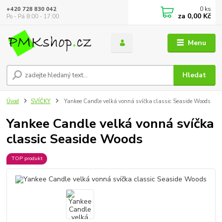
0
ks
+420 728 830 042
za
0,00 Kč
Po - Pá 8:00 - 17:00
Menu
Hledat
Úvod
SVÍČKY
Yankee Candle velká vonná svíčka classic Seaside Woods
Yankee Candle velká vonná svíčka
classic Seaside Woods
TOP produkt