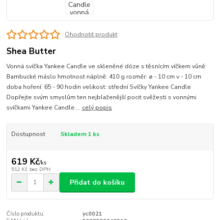
Ohodnotit produkt
Shea Butter
Vonná svíčka Yankee Candle ve skleněné dóze s těsnícím víčkem vůně:
Bambucké máslo hmotnost náplně: 410 g rozměr: ø - 10 cm v - 10 cm
doba hoření: 65 - 90 hodin velikost: střední Svíčky Yankee Candle
Dopřejte svým smyslům ten nejblaženější pocit svěžesti s vonnými
svíčkami Yankee Candle....
celý popis
Dostupnost
Skladem 1 ks
619 Kč
/
ks
512 Kč
bez DPH
Přidat do košíku
Číslo produktu:
yc0021