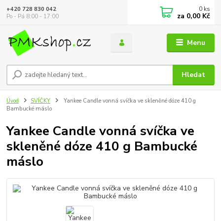
0
ks
+420 728 830 042
za
0,00 Kč
Po - Pá 8:00 - 17:00
Menu
Hledat
Úvod
SVÍČKY
Yankee Candle vonná svíčka ve skleněné dóze 410 g
Bambucké máslo
Yankee Candle vonná svíčka ve
skleněné dóze 410 g Bambucké
máslo