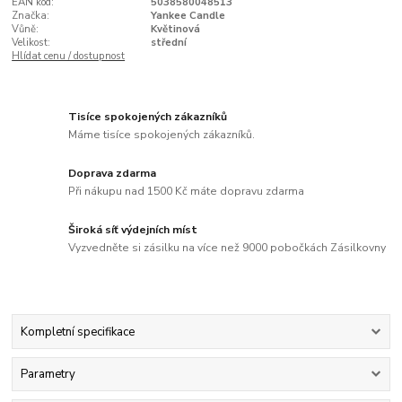
EAN kód:
5038580048513
Značka:
Yankee Candle
Vůně:
Květinová
Velikost:
střední
Hlídat cenu / dostupnost
Tisíce spokojených zákazníků
Máme tisíce spokojených zákazníků.
Doprava zdarma
Při nákupu nad 1500 Kč máte dopravu zdarma
Široká síť výdejních míst
Vyzvedněte si zásilku na více než 9000 pobočkách Zásilkovny
Kompletní specifikace
Parametry