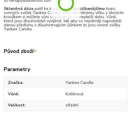
tu nenapodobitelnou vůni.
Skleněná dóza
patří ke klasice a k
nejoblíbenějšímu
tvaru
vonných svíček Yankee Candle. Díky skleněnému víčku s těsnícím
kroužkem si můžete vůni dopřávat po co nejdelší dobu. Vůně,
které jsou dlouhodobě vyvíjené, tak aby co nejvěrněji napodobili
danou předlohu s dlouhotrvajícím účinkem to jsou vonné svíčky
Yankee Candle.
Původ zboží
Parametry
Značka
Yankee Candle
Vůně
Květinová
Velikost
střední