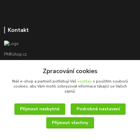
Kontakt
PMKshop.cz
+420 728 830 042
Zpracování cookies
Po - Pá 8:00 - 17:00
Náš e-shop a partneři potřebují Váš
souhlas
s použitím souborů
cookies, aby Vám mohli zobrazovat informace týkající se Vašich
info@pmkshop.cz
zájmů.
Přijmout nezbytné
Podrobné nastavení
Přijmout všechny
© 2014 - 2025 PMKshop.cz
Vytvořeno na
Eshop-rychle.cz