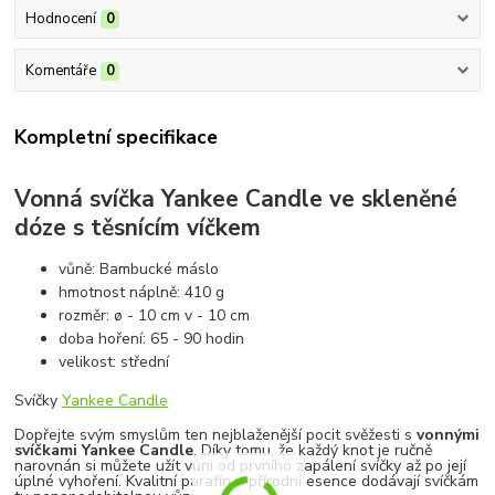
Hodnocení
0
Komentáře
0
Kompletní specifikace
Vonná svíčka Yankee Candle ve skleněné
dóze s těsnícím víčkem
vůně: Bambucké máslo
hmotnost náplně: 410 g
rozměr: ø - 10 cm v - 10 cm
doba hoření: 65 - 90 hodin
velikost: střední
Svíčky
Yankee Candle
Dopřejte svým smyslům ten nejblaženější pocit svěžesti s
vonnými
svíčkami Yankee Candle
. Díky tomu, že každý knot je ručně
narovnán si můžete užít vůni od prvního zapálení svíčky až po její
úplné vyhoření. Kvalitní parafín a přírodní esence dodávají svíčkám