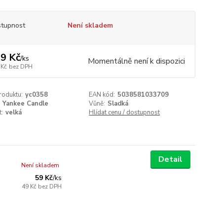
tupnost
Není skladem
9 Kč
/
ks
Momentálně není k dispozici
 Kč
bez DPH
roduktu:
yc0358
EAN kód:
5038581033709
Yankee Candle
Vůně:
Sladká
t:
velká
Hlídat cenu / dostupnost
Detail
Není skladem
59 Kč
/
ks
49 Kč
bez DPH