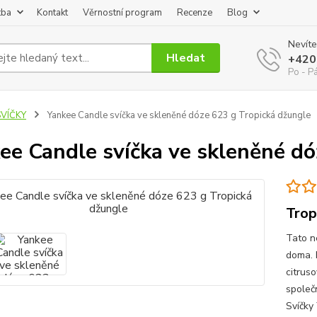
tba
Kontakt
Věrnostní program
Recenze
Blog
Nevíte
Hledat
+420
Po - P
SVÍČKY
Yankee Candle svíčka ve skleněné dóze 623 g Tropická džungle
ee Candle svíčka ve skleněné dó
Trop
Tato n
doma. 
citrus
společ
Svíčky