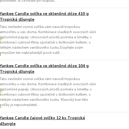
provonění: 8-24 hodin při rozpušt...
Yankee Candle svíčka ve skleněné dóze 410 g
Tropická džungle
Tato nevšední vonná svíčka vám navodí tropickou
atmosféru u vás doma. Kombinace sladkých ovocných vůní
teplomilné papáji, citrusových plodů pomela a limetky, v
kombinaci cukrové třtiny společně s ibiškovým květem, s
lehkým nádechem vanilkového lusku.Dopřejte svým
smyslům ten nejblaženější pocit svěž...
Yankee Candle svíčka ve skleněné dóze 104 g
Tropická džungle
Tato nevšední vonná svíčka vám navodí tropickou
atmosféru u vás doma. Kombinace sladkých ovocných vůní
teplomilné papáji, citrusových plodů pomela a limetky, v
kombinaci cukrové třtiny společně s ibiškovým květem, s
lehkým nádechem vanilkového lusku. Klasický tvar této
svíčky je nepostradatel...
Yankee Candle čajové svíčky 12 ks Tropická
džungle