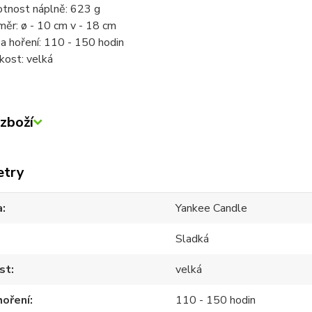
tnost náplně: 623 g
měr: ø - 10 cm v - 18 cm
a hoření: 110 - 150 hodin
ikost: velká
zboží
etry
a
Yankee Candle
Sladká
st
velká
hoření
110 - 150 hodin