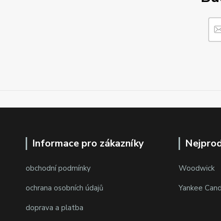
Informace pro zákazníky
Nejprod
obchodní podmínky
Woodwick
ochrana osobních údajů
Yankee Cand
doprava a platba