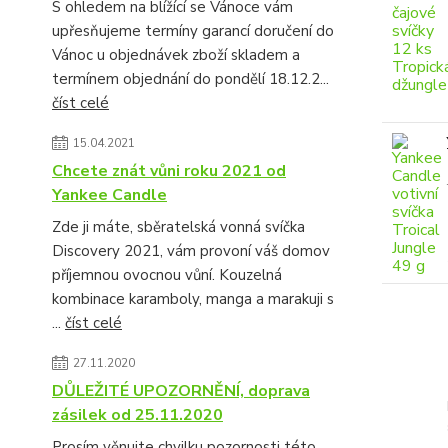
S ohledem na blížící se Vánoce vám
upřesňujeme termíny garancí doručení do
Vánoc u objednávek zboží skladem a
termínem objednání do pondělí 18.12.2...
číst celé
15.04.2021
Chcete znát vůni roku 2021 od
Yankee Candle
Zde ji máte, sběratelská vonná svíčka
Discovery 2021, vám provoní váš domov
příjemnou ovocnou vůní. Kouzelná
kombinace karamboly, manga a marakuji s
...
číst celé
27.11.2020
DŮLEŽITÉ UPOZORNĚNÍ, doprava
zásilek od 25.11.2020
Prosím věnujte chvilku pozornosti této