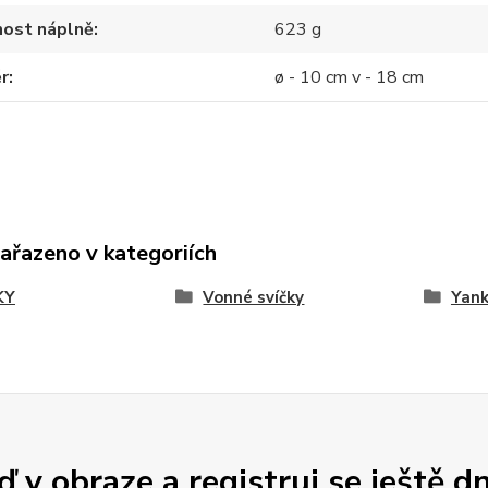
ost náplně
623 g
r
ø - 10 cm v - 18 cm
zařazeno v kategoriích
KY
Vonné svíčky
Yank
 v obraze a registruj se ještě d