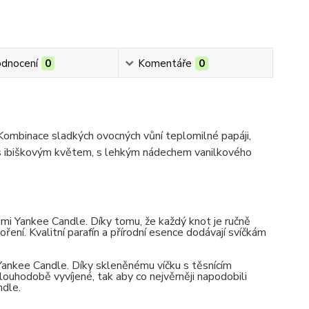
dnocení
0
Komentáře
0
Kombinace sladkých ovocných vůní teplomilné papáji,
ě s ibiškovým květem, s lehkým nádechem vanilkového
mi Yankee Candle. Díky tomu, že každý knot je ručně
oření. Kvalitní parafín a přírodní esence dodávají svíčkám
 Yankee Candle. Díky skleněnému víčku s těsnícím
ouhodobě vyvíjené, tak aby co nejvěrněji napodobili
ndle.