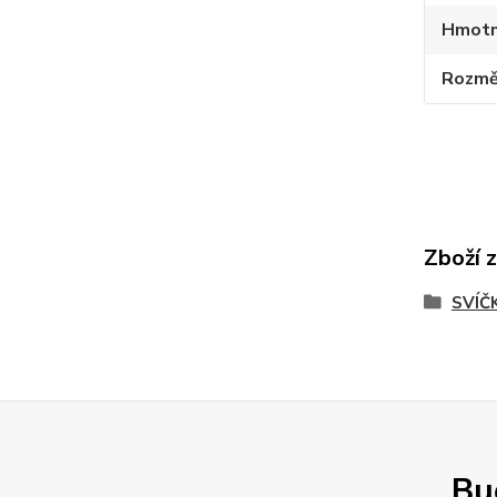
Hmotn
Rozmě
Zboží 
SVÍČ
Buď