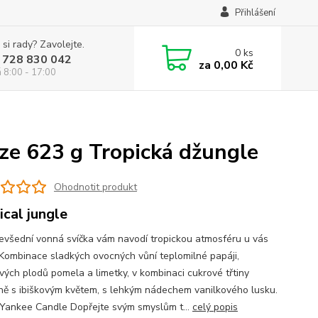
Přihlášení
 si rady? Zavolejte.
0
ks
 728 830 042
za
0,00 Kč
á 8:00 - 17:00
ze 623 g Tropická džungle
Ohodnotit produkt
ical jungle
evšední vonná svíčka vám navodí tropickou atmosféru u vás
Kombinace sladkých ovocných vůní teplomilné papáji,
ových plodů pomela a limetky, v kombinaci cukrové třtiny
ně s ibiškovým květem, s lehkým nádechem vanilkového lusku.
 Yankee Candle Dopřejte svým smyslům t...
celý popis