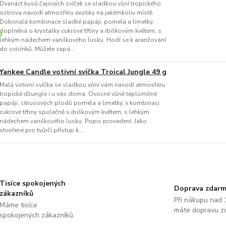
Dvanáct kusů čajových svíček se sladkou vůní tropického
ostrova navodí atmosféru exotiky na jakémkoliv místě.
Dokonalá kombinace sladké papáji, pomela a limetky,
doplněná o krystalky cukrové třtiny a ibiškovým květem, s
lehkým nádechem vanilkového lusku. Hodí se k aranžování
do svícínků. Můžete zapá...
Yankee Candle votivní svíčka Troical Jungle 49 g
Malá votivní svíčka se sladkou vůní vám navodí atmosféru
tropické džungle i u vás doma. Ovocné vůně teplomilné
papáji, citrusových plodů pomela a limetky, v kombinaci
cukrové třtiny společně s ibiškovým květem, s lehkým
nádechem vanilkového lusku. Popis provedení: Jako
stvořené pro tvůrčí přístup k ...
Tisíce spokojených
Doprava zdar
zákazníků
Při nákupu nad 
Máme tisíce
máte dopravu z
spokojených zákazníků.