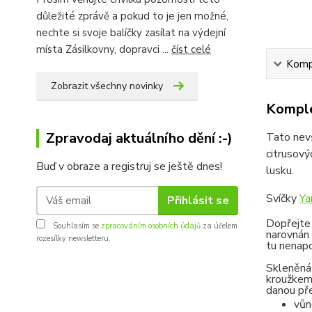
důležité zprávě a pokud to je jen možné,
nechte si svoje balíčky zasílat na výdejní
místa Zásilkovny, dopravci ...
číst celé
Kompl
Zobrazit všechny novinky
Komple
Zpravodaj aktuálního dění :-)
Tato nevš
citrusový
Buď v obraze a registruj se ještě dnes!
lusku.
Svíčky
Ya
Přihlásit se
Dopřejte 
Souhlasím se
zpracováním osobních údajů
za účelem
narovnán 
rozesílky newsletteru.
tu nenapo
Skleněná 
kroužkem 
danou pře
vůn