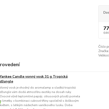
Dos
77
644
Číslo p
Značka:
Velikos
provedení
Yankee Candle vonný vosk 31 g Tropická
džungle
Vonný vosk je vhodný do aromalamp a sladká tropická
džungle vám dodá atmosféru exotiky na dosah ruky.
Ovocné vůně teplomilné papáji, citrusových plodů pomela
a limetky, v kombinaci cukrové třtiny společně s ibiškovým
květem, s lehkým nádechem vanilkového lusku. Doba