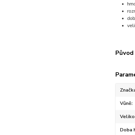
hmo
roz
dob
vel
Původ 
Param
Značk
Vůně
Veliko
Doba 