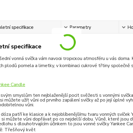
etní specifikace
Parametry
Ho
tní specifikace
ední vonná svíčka vám navodí tropickou atmosféru u vás doma. 
ch plodů pomela a limetky, v kombinaci cukrové třtiny společn
nkee Candle
svým smyslům ten nejblaženější pocit svěžesti s vonnými svíčka
si můžete užít vůni od prvního zapálení svíčky až po její úplné vyh
dobitelnou vůni.
dóza patří ke klasice a k nejoblíbenějšímu tvaru vonných svíček
si můžete vůni dopřávat po co nejdelší dobu. Vůně, které jsou dl
dlohu s dlouhotrvajícím účinkem to jsou vonné svíčky Yankee Ca
ě: Třešňový květ