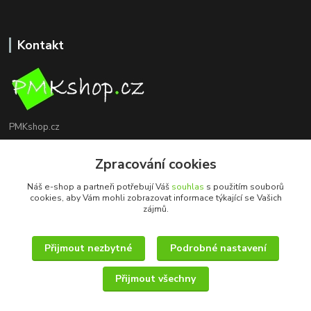
Kontakt
PMKshop.cz
+420 728 830 042
Zpracování cookies
Po - Pá 8:00 - 17:00
Náš e-shop a partneři potřebují Váš
souhlas
s použitím souborů
cookies, aby Vám mohli zobrazovat informace týkající se Vašich
info@pmkshop.cz
zájmů.
Přijmout nezbytné
Podrobné nastavení
Přijmout všechny
© 2014 - 2025 PMKshop.cz