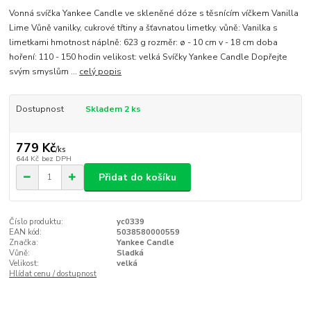
Vonná svíčka Yankee Candle ve skleněné dóze s těsnícím víčkem Vanilla
Lime Vůně vanilky, cukrové třtiny a šťavnatou limetky. vůně: Vanilka s
limetkami hmotnost náplně: 623 g rozměr: ø - 10 cm v - 18 cm doba
hoření: 110 - 150 hodin velikost: velká Svíčky Yankee Candle Dopřejte
svým smyslům ...
celý popis
Dostupnost
Skladem 2 ks
779 Kč
/
ks
644 Kč
bez DPH
Přidat do košíku
Číslo produktu:
yc0339
EAN kód:
5038580000559
Značka:
Yankee Candle
Vůně:
Sladká
Velikost:
velká
Hlídat cenu / dostupnost