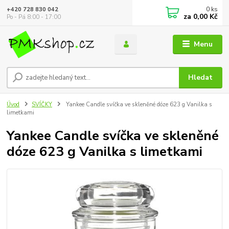
0
ks
+420 728 830 042
za
0,00 Kč
Po - Pá 8:00 - 17:00
Menu
Hledat
Úvod
SVÍČKY
Yankee Candle svíčka ve skleněné dóze 623 g Vanilka s
limetkami
Yankee Candle svíčka ve skleněné
dóze 623 g Vanilka s limetkami