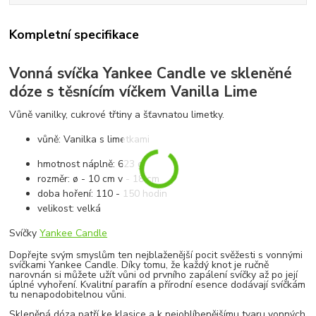
Kompletní specifikace
Vonná svíčka Yankee Candle ve skleněné
dóze s těsnícím víčkem Vanilla Lime
Vůně vanilky, cukrové třtiny a šťavnatou limetky.
vůně: Vanilka s limetkami
hmotnost náplně: 623 g
rozměr: ø - 10 cm v - 18 cm
doba hoření: 110 - 150 hodin
velikost: velká
Svíčky
Yankee Candle
Dopřejte svým smyslům ten nejblaženější pocit svěžesti s vonnými
svíčkami Yankee Candle. Díky tomu, že každý knot je ručně
narovnán si můžete užít vůni od prvního zapálení svíčky až po její
úplné vyhoření. Kvalitní parafín a přírodní esence dodávají svíčkám
tu nenapodobitelnou vůni.
Skleněná dóza patří ke klasice a k nejoblíbenějšímu tvaru vonných