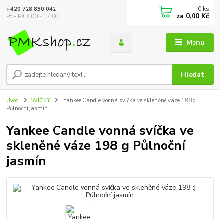
0
ks
+420 728 830 042
za
0,00 Kč
Po - Pá 8:00 - 17:00
Menu
Hledat
Úvod
SVÍČKY
Yankee Candle vonná svíčka ve skleněné váze 198 g
Půlnoční jasmín
Yankee Candle vonná svíčka ve
skleněné váze 198 g Půlnoční
jasmín