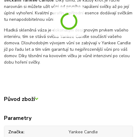
svíčkami Yankee Candle
. Díky tomu, že každý knot je ručně
narovnán si můžete užít vůni od prvního zapálení svíčky až po její
úplné vyhoření. Kvalitní parafín a přírodní esence dodávají svíčkám
tu nenapodobitelnou vůni.
Hladká skleněná váza je dokonalým designovým prvkem vašeho
interiéru, tím se stává svíčka Yankee Candle součástí vašeho
domova. Dlouhodobým vývojem vůní se zabývají v Yankee Candle
již po řadu let a tím vám garantují tu nejpřirozenější vůni pro váš
domov. Díky těsnění na kovovém víčku je vůně intenzivní po celou
dobu hoření svíčky.
Původ zboží
Parametry
Značka
Yankee Candle