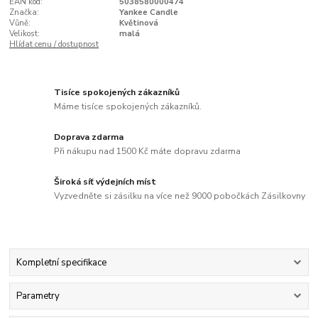
EAN kód:
5038580000474
Značka:
Yankee Candle
Vůně:
Květinová
Velikost:
malá
Hlídat cenu / dostupnost
Tisíce spokojených zákazníků
Máme tisíce spokojených zákazníků.
Doprava zdarma
Při nákupu nad 1500 Kč máte dopravu zdarma
Široká síť výdejních míst
Vyzvedněte si zásilku na více než 9000 pobočkách Zásilkovny
Kompletní specifikace
Parametry