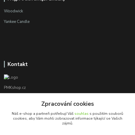
Woodwick
Yankee Candle
Kontakt
PMKshop.cz
+420 728 830 042
Zpracování cookies
Po - Pá 8:00 - 17:00
Náš e-shop a partneři potřebují Váš
souhlas
s použitím souborů
cookies, aby Vám mohli zobrazovat informace týkající se Vašich
info@pmkshop.cz
zájmů.