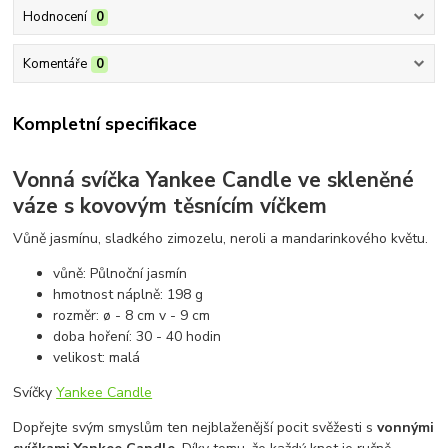
Hodnocení
0
Komentáře
0
Kompletní specifikace
Vonná svíčka Yankee Candle ve skleněné
váze s kovovým těsnícím víčkem
Vůně jasmínu, sladkého zimozelu, neroli a mandarinkového květu.
vůně: Půlnoční jasmín
hmotnost náplně: 198 g
rozměr: ø - 8 cm v - 9 cm
doba hoření: 30 - 40 hodin
velikost: malá
Svíčky
Yankee Candle
Dopřejte svým smyslům ten nejblaženější pocit svěžesti s
vonnými