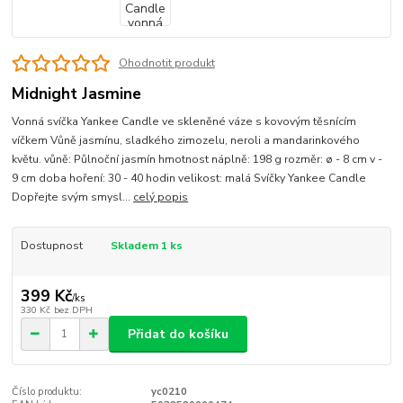
Ohodnotit produkt
Midnight Jasmine
Vonná svíčka Yankee Candle ve skleněné váze s kovovým těsnícím
víčkem Vůně jasmínu, sladkého zimozelu, neroli a mandarinkového
květu. vůně: Půlnoční jasmín hmotnost náplně: 198 g rozměr: ø - 8 cm v -
9 cm doba hoření: 30 - 40 hodin velikost: malá Svíčky Yankee Candle
Dopřejte svým smysl...
celý popis
Dostupnost
Skladem 1 ks
399 Kč
/
ks
330 Kč
bez DPH
Přidat do košíku
Číslo produktu:
yc0210