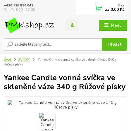
0
ks
+420 728 830 042
za
0,00 Kč
Po - Pá 8:00 - 17:00
Menu
Hledat
Úvod
SVÍČKY
Yankee Candle vonná svíčka ve skleněné váze 340 g
Růžové písky
Yankee Candle vonná svíčka ve
skleněné váze 340 g Růžové písky