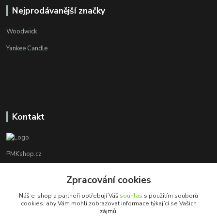
Nejprodávanější značky
Woodwick
Yankee Candle
Kontakt
PMKshop.cz
+420 728 830 042
Zpracování cookies
Po - Pá 8:00 - 17:00
Náš e-shop a partneři potřebují Váš
souhlas
s použitím souborů
cookies, aby Vám mohli zobrazovat informace týkající se Vašich
info@pmkshop.cz
zájmů.