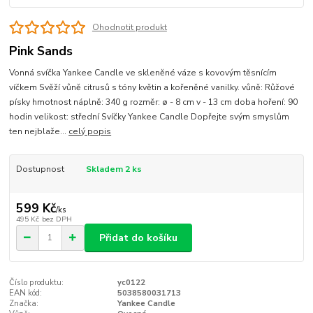
Ohodnotit produkt
Pink Sands
Vonná svíčka Yankee Candle ve skleněné váze s kovovým těsnícím
víčkem Svěží vůně citrusů s tóny květin a kořeněné vanilky. vůně: Růžové
písky hmotnost náplně: 340 g rozměr: ø - 8 cm v - 13 cm doba hoření: 90
hodin velikost: střední Svíčky Yankee Candle Dopřejte svým smyslům
ten nejblaže...
celý popis
Dostupnost
Skladem 2 ks
599 Kč
/
ks
495 Kč
bez DPH
Přidat do košíku
Číslo produktu:
yc0122
EAN kód:
5038580031713
Značka:
Yankee Candle