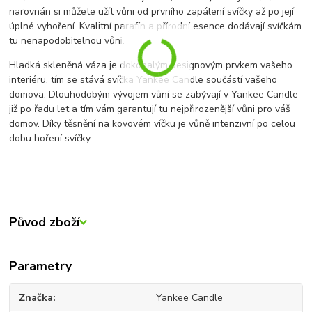
narovnán si můžete užít vůni od prvního zapálení svíčky až po její
úplné vyhoření. Kvalitní parafín a přírodní esence dodávají svíčkám
tu nenapodobitelnou vůni.
Hladká skleněná váza je dokonalým designovým prvkem vašeho
interiéru, tím se stává svíčka Yankee Candle součástí vašeho
domova. Dlouhodobým vývojem vůní se zabývají v Yankee Candle
již po řadu let a tím vám garantují tu nejpřirozenější vůni pro váš
domov. Díky těsnění na kovovém víčku je vůně intenzivní po celou
dobu hoření svíčky.
Původ zboží
Parametry
Značka
Yankee Candle