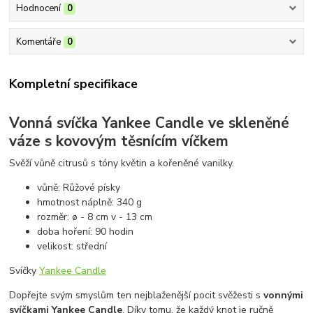
Hodnocení
0
Komentáře
0
Kompletní specifikace
Vonná svíčka Yankee Candle ve skleněné
váze s kovovým těsnícím víčkem
Svěží vůně citrusů s tóny květin a kořeněné vanilky.
vůně: Růžové písky
hmotnost náplně: 340 g
rozměr: ø - 8 cm v - 13 cm
doba hoření: 90 hodin
velikost: střední
Svíčky
Yankee Candle
Dopřejte svým smyslům ten nejblaženější pocit svěžesti s
vonnými
svíčkami Yankee Candle
. Díky tomu, že každý knot je ručně