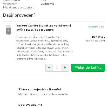
Země původu:
USA
Vyrobeno v:
Vietnamu
Hlídat cenu / dostupnost
Další provedení
Yankee Candle Signature velká vonná
Skladem 1 ks
svíčka Black Tea & Lemon
Osvěžující klasika - vůně černého čaje
829 Kč
/
ks
oslazeného voňavou vanilkou, zjemněná tóny
685 Kč
bez DPH
pižma. A nakonec ještě spirálka citrónové kůry.
Charakter vůně: Citrusové Hlava: yuzu, citrón,
růžový pepř Srdce: černý sezam, zázvor, limetkové
listy Základ: hřejivá vanilka, hřebíček, kokos,
krémové pižmo Objevte d...
Přidat do košíku
Tisíce spokojených zákazníků
Máme tisíce spokojených zákazníků.
Doprava zdarma