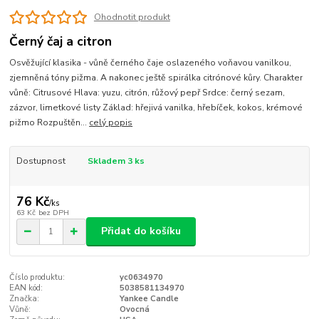
Ohodnotit produkt
Černý čaj a citron
Osvěžující klasika - vůně černého čaje oslazeného voňavou vanilkou,
zjemněná tóny pižma. A nakonec ještě spirálka citrónové kůry. Charakter
vůně: Citrusové Hlava: yuzu, citrón, růžový pepř Srdce: černý sezam,
zázvor, limetkové listy Základ: hřejivá vanilka, hřebíček, kokos, krémové
pižmo Rozpuštěn...
celý popis
Dostupnost
Skladem 3 ks
76 Kč
/
ks
63 Kč
bez DPH
Přidat do košíku
Číslo produktu:
yc0634970
EAN kód:
5038581134970
Značka:
Yankee Candle
Vůně:
Ovocná