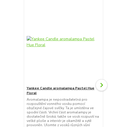
Yankee Candle aromalampa Pastel Hue
Bolsius aro
Floral
hranatá
Aromalampa je nepostradatelná pro
Klasická aro
rozpouštění vonného vosku pomocí
oleje, zahří
obyčejné čajové svíčky. Ta je umístěna ve
hranatém des
spodní části. Vrchní část aromalampy je
oblíbenou vů
dostatečně široká, takže se vosk rozpustí na
85x85 mm s 
velké ploše a interiér je okamžitě a sytě
provoněn. Ulomte z vosků různých vůní