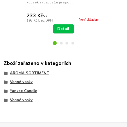
kousek a rozpusťte je spol...
233 Kč
206 Kč
/
ks
/
ks
Není skladem
193 Kč
bez DPH
170 Kč
bez 
Detail
Zboží zařazeno v kategoriích
AROMA SORTIMENT
Vonné vosky
Yankee Candle
Vonné vosky