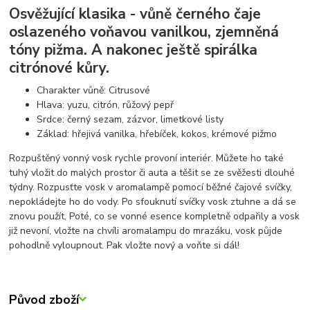
Osvěžující klasika - vůně černého čaje
oslazeného voňavou vanilkou, zjemněná
tóny pižma. A nakonec ještě spirálka
citrónové kůry.
Charakter vůně: Citrusové
Hlava: yuzu, citrón, růžový pepř
Srdce: černý sezam, zázvor, limetkové listy
Základ: hřejivá vanilka, hřebíček, kokos, krémové pižmo
Rozpuštěný vonný vosk rychle provoní interiér. Můžete ho také
tuhý vložit do malých prostor či auta a těšit se ze svěžesti dlouhé
týdny. Rozpusťte vosk v aromalampě pomocí běžné čajové svíčky,
nepokládejte ho do vody. Po sfouknutí svíčky vosk ztuhne a dá se
znovu použít. Poté, co se vonné esence kompletně odpařily a vosk
již nevoní, vložte na chvíli aromalampu do mrazáku, vosk půjde
pohodlně vyloupnout. Pak vložte nový a voňte si dál!
Původ zboží