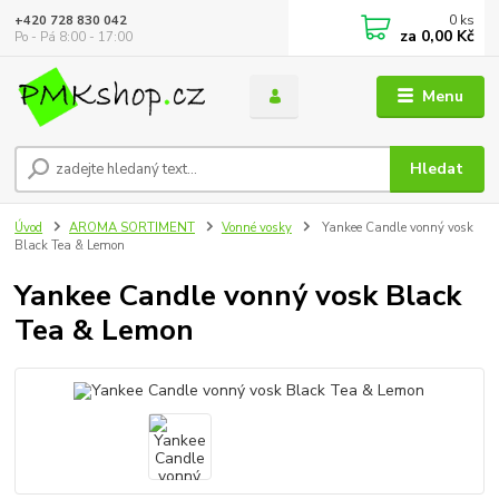
0
ks
+420 728 830 042
za
0,00 Kč
Po - Pá 8:00 - 17:00
Menu
Hledat
Úvod
AROMA SORTIMENT
Vonné vosky
Yankee Candle vonný vosk
Black Tea & Lemon
Yankee Candle vonný vosk Black
Tea & Lemon