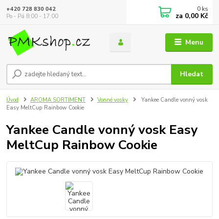
0
ks
+420 728 830 042
za
0,00 Kč
Po - Pá 8:00 - 17:00
Menu
Hledat
Úvod
AROMA SORTIMENT
Vonné vosky
Yankee Candle vonný vosk
Easy MeltCup Rainbow Cookie
Yankee Candle vonný vosk Easy
MeltCup Rainbow Cookie