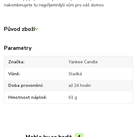
nakombinujete tu nejpříjemnější vůni pro váš domov.
Původ zboží
Parametry
Značka
Yankee Candle
Vůně
Sladká
Doba provonění
až 24 hodin
Hmotnost náplně
61 g
Mohlo by se hodit
4