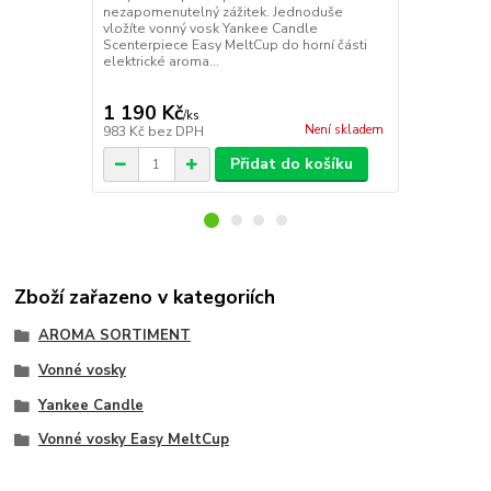
nezapomenutelný zážitek. Jednoduše
nezapomenut
vložíte vonný vosk Yankee Candle
vložíte vonn
Scenterpiece Easy MeltCup do horní části
Scenterpiece
elektrické aroma...
elektrické ar
1 190 Kč
1 090 Kč
/
ks
Není skladem
983 Kč
bez DPH
901 Kč
bez 
Přidat do košíku
Zboží zařazeno v kategoriích
AROMA SORTIMENT
Vonné vosky
Yankee Candle
Vonné vosky Easy MeltCup