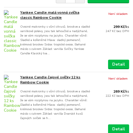
Yankee Candle malá vonná svíčka
Není skladem
classic Rainbow Cookie
Ovocné makronky s vůní citrusů, broskve a sladké
299 Kč
/
ks
vanilkové polevy, jsou tak lehoučké a nadýchané,
247 Kč
bez DPH
že se vám rozplynou na jazyku. Charakter vůně:
Sladké a kořeněné Hlava: sladký pomeranč,
krémová broskev Srdce: tropické ovoce, šlehané
máslo s cukrem Základ: vanilla Svíčky Yankee
Candle Klasický tva...
Detail
Yankee Candle čajové svíčky 12 ks
Není skladem
Rainbow Cookie
Ovocné makronky s vůní citrusů, broskve a sladké
269 Kč
/
ks
vanilkové polevy, jsou tak lehoučké a nadýchané,
222 Kč
bez DPH
že se vám rozplynou na jazyku. Charakter vůně:
Sladké a kořeněné Hlava: sladký pomeranč,
krémová broskev Srdce: tropické ovoce, šlehané
máslo s cukrem Základ: vanilla Dvanáct kusů
čajových svíček se h...
Detail