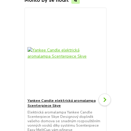
Yankee Candle elektrická aromalampa
Yankee Cand
Scenterpiece Skye
Scenterpiec
Elektrická aromalampa Yankee Candle
Elektrická 
Scenterpiece Skye Designový doplněk
Scenterpiec
vašeho domova se snadným rozpouštěním
vašeho domo
vonných vosků díky systému Scenterpiece
vonných vos
Easy MeltCup vám přinese
Easy MeltCu