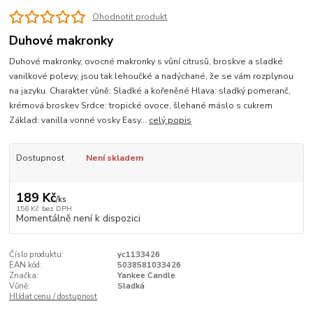
Ohodnotit produkt
Duhové makronky
Duhové makronky, ovocné makronky s vůní citrusů, broskve a sladké
vanilkové polevy, jsou tak lehoučké a nadýchané, že se vám rozplynou
na jazyku. Charakter vůně: Sladké a kořeněné Hlava: sladký pomeranč,
krémová broskev Srdce: tropické ovoce, šlehané máslo s cukrem
Základ: vanilla vonné vosky Easy...
celý popis
Dostupnost
Není skladem
189 Kč
/
ks
156 Kč
bez DPH
Momentálně není k dispozici
Číslo produktu:
yc1133426
EAN kód:
5038581033426
Značka:
Yankee Candle
Vůně:
Sladká
Hlídat cenu / dostupnost