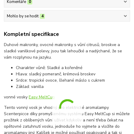
Komentáře
0
Mohlo by se hodit
4
Kompletní specifikace
Duhové makronky, ovocné makronky s vůní citrusů, broskve a
sladké vanilkové polevy, jsou tak lehoučké a nadýchané, že se
vám rozplynou na jazyku.
Charakter vůně: Sladké a kořeněné
Hlava: sladký pomeranč, krémová broskev
Srdce: tropické ovoce, šlehané máslo s cukrem
Základ: vanilla
vonné vosky
Easy MeltCup
Tento vonný vosk je vhodný pro elektrické aromalampy
Scenterpicce díky promyšlenému systému Easy MeltCup si můžete
prožitek z oblíbených vůní užívat kdykoliv a není třeba čekat na
opětovné zatuhnutí vosku, jednoduše ho vyjmete a vložíte do
aromalampy jiný. Kalíšek je možné používat opakovaně a tak si