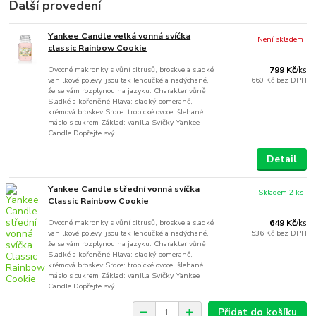
Další provedení
Yankee Candle velká vonná svíčka
Není skladem
classic Rainbow Cookie
Ovocné makronky s vůní citrusů, broskve a sladké
799 Kč
/
ks
vanilkové polevy, jsou tak lehoučké a nadýchané,
660 Kč
bez DPH
že se vám rozplynou na jazyku. Charakter vůně:
Sladké a kořeněné Hlava: sladký pomeranč,
krémová broskev Srdce: tropické ovoce, šlehané
máslo s cukrem Základ: vanilla Svíčky Yankee
Candle Dopřejte svý...
Detail
Yankee Candle střední vonná svíčka
Skladem 2 ks
Classic Rainbow Cookie
Ovocné makronky s vůní citrusů, broskve a sladké
649 Kč
/
ks
vanilkové polevy, jsou tak lehoučké a nadýchané,
536 Kč
bez DPH
že se vám rozplynou na jazyku. Charakter vůně:
Sladké a kořeněné Hlava: sladký pomeranč,
krémová broskev Srdce: tropické ovoce, šlehané
máslo s cukrem Základ: vanilla Svíčky Yankee
Candle Dopřejte svý...
Přidat do košíku