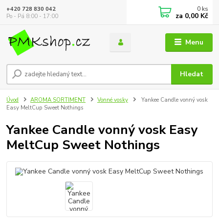
0
ks
+420 728 830 042
za
0,00 Kč
Po - Pá 8:00 - 17:00
Menu
Hledat
Úvod
AROMA SORTIMENT
Vonné vosky
Yankee Candle vonný vosk
Easy MeltCup Sweet Nothings
Yankee Candle vonný vosk Easy
MeltCup Sweet Nothings