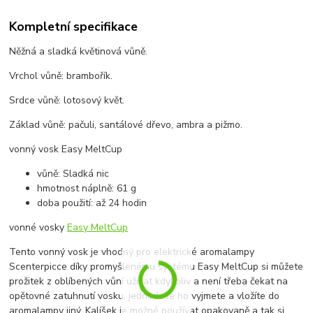
Kompletní specifikace
Něžná a sladká květinová vůně.
Vrchol vůně: brambořík.
Srdce vůně: lotosový květ.
Základ vůně: pačuli, santálové dřevo, ambra a pižmo.
vonný vosk Easy MeltCup
vůně: Sladká nic
hmotnost náplně: 61 g
doba použití: až 24 hodin
vonné vosky
Easy MeltCup
Tento vonný vosk je vhodný pro elektrické aromalampy
Scenterpicce díky promyšlenému systému Easy MeltCup si můžete
prožitek z oblíbených vůní užívat kdykoliv a není třeba čekat na
opětovné zatuhnutí vosku, jednoduše ho vyjmete a vložíte do
aromalampy jiný. Kalíšek je možné používat opakovaně a tak si