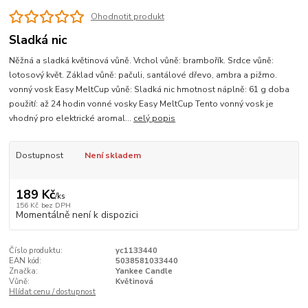
Ohodnotit produkt
Sladká nic
Něžná a sladká květinová vůně. Vrchol vůně: brambořík. Srdce vůně:
lotosový květ. Základ vůně: pačuli, santálové dřevo, ambra a pižmo.
vonný vosk Easy MeltCup vůně: Sladká nic hmotnost náplně: 61 g doba
použití: až 24 hodin vonné vosky Easy MeltCup Tento vonný vosk je
vhodný pro elektrické aromal...
celý popis
Dostupnost
Není skladem
189 Kč
/
ks
156 Kč
bez DPH
Momentálně není k dispozici
Číslo produktu:
yc1133440
EAN kód:
5038581033440
Značka:
Yankee Candle
Vůně:
Květinová
Hlídat cenu / dostupnost