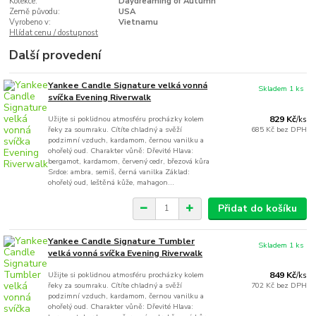
Kolekce:
Daydreaming of Autumn
Země původu:
USA
Vyrobeno v:
Vietnamu
Hlídat cenu / dostupnost
Další provedení
Yankee Candle Signature velká vonná
Skladem 1 ks
svíčka Evening Riverwalk
Užijte si poklidnou atmosféru procházky kolem
829 Kč
/
ks
řeky za soumraku. Cítíte chladný a svěží
685 Kč
bez DPH
podzimní vzduch, kardamom, černou vanilku a
ohořelý oud. Charakter vůně: Dřevité Hlava:
bergamot, kardamom, červený cedr, březová kůra
Srdce: ambra, semiš, černá vanilka Základ:
ohořelý oud, leštěná kůže, mahagon...
Přidat do košíku
Yankee Candle Signature Tumbler
Skladem 1 ks
velká vonná svíčka Evening Riverwalk
Užijte si poklidnou atmosféru procházky kolem
849 Kč
/
ks
řeky za soumraku. Cítíte chladný a svěží
702 Kč
bez DPH
podzimní vzduch, kardamom, černou vanilku a
ohořelý oud. Charakter vůně: Dřevité Hlava: