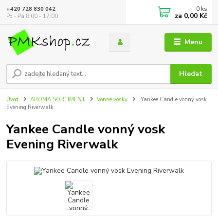
0
ks
+420 728 830 042
za
0,00 Kč
Po - Pá 8:00 - 17:00
Menu
Hledat
Úvod
AROMA SORTIMENT
Vonné vosky
Yankee Candle vonný vosk
Evening Riverwalk
Yankee Candle vonný vosk
Evening Riverwalk