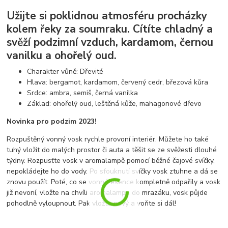
Užijte si poklidnou atmosféru procházky
kolem řeky za soumraku. Cítíte chladný a
svěží podzimní vzduch, kardamom, černou
vanilku a ohořelý oud.
Charakter vůně: Dřevité
Hlava: bergamot, kardamom, červený cedr, březová kůra
Srdce: ambra, semiš, černá vanilka
Základ: ohořelý oud, leštěná kůže, mahagonové dřevo
Novinka pro podzim 2023!
Rozpuštěný vonný vosk rychle provoní interiér. Můžete ho také
tuhý vložit do malých prostor či auta a těšit se ze svěžesti dlouhé
týdny. Rozpusťte vosk v aromalampě pomocí běžné čajové svíčky,
nepokládejte ho do vody. Po sfouknutí svíčky vosk ztuhne a dá se
znovu použít. Poté, co se vonné esence kompletně odpařily a vosk
již nevoní, vložte na chvíli aromalampu do mrazáku, vosk půjde
pohodlně vyloupnout. Pak vložte nový a voňte si dál!