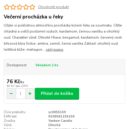
Ohodnotit produkt
Večerní procházka u řeky
Užijte si poklidnou atmosféru procházky kolem řeky za soumraku. Cítíte
chladný a svěží podzimní vzduch, kardamom, černou vanilku a ohořelý
oud. Charakter vůně: Dřevité Hlava: bergamot, kardamom, červený cedr,
březová kůra Srdce: ambra, semiš, černá vanilka Základ: ohořelý oud,
leštěná kůže, mahagon...
celý popis
Dostupnost
Skladem 2 ks
76 Kč
/
ks
63 Kč
bez DPH
Přidat do košíku
Číslo produktu:
yc0655159
EAN kód:
5038581155159
Značka:
Yankee Candle
Vůně:
Dřevitá