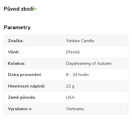
Původ zboží
Parametry
Značka
Yankee Candle
Vůně
Dřevitá
Kolekce
Daydreaming of Autumn
Doba provonění
8 - 24 hodin
Hmotnost náplně
22 g
Země původu
USA
Vyrobeno v
Vietnamu