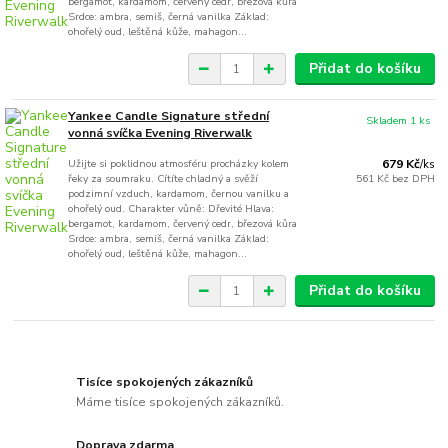
bergamot, kardamom, červený cedr, březová kůra
Srdce: ambra, semiš, černá vanilka Základ:
ohořelý oud, leštěná kůže, mahagon...
Přidat do košíku
Yankee Candle Signature střední
Skladem 1 ks
vonná svíčka Evening Riverwalk
Užijte si poklidnou atmosféru procházky kolem
679 Kč
/
ks
řeky za soumraku. Cítíte chladný a svěží
561 Kč
bez DPH
podzimní vzduch, kardamom, černou vanilku a
ohořelý oud. Charakter vůně: Dřevité Hlava:
bergamot, kardamom, červený cedr, březová kůra
Srdce: ambra, semiš, černá vanilka Základ:
ohořelý oud, leštěná kůže, mahagon...
Přidat do košíku
Tisíce spokojených zákazníků
Máme tisíce spokojených zákazníků.
Doprava zdarma