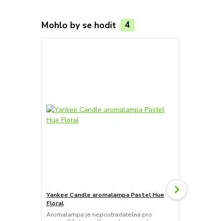
Mohlo by se hodit
4
Yankee Candle aromalampa Pastel Hue
Bolsius aro
Floral
hranatá
Aromalampa je nepostradatelná pro
Klasická aro