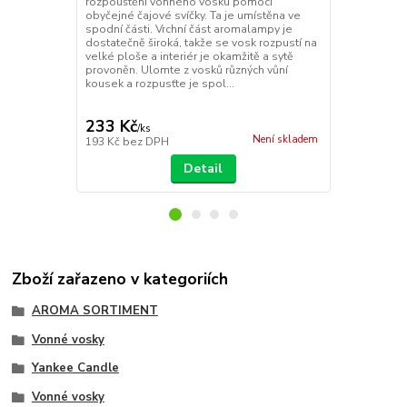
rozpouštění vonného vosku pomocí
oleje, zahří
obyčejné čajové svíčky. Ta je umístěna ve
hranatém des
spodní části. Vrchní část aromalampy je
oblíbenou vů
dostatečně široká, takže se vosk rozpustí na
85x85 mm s 
velké ploše a interiér je okamžitě a sytě
provoněn. Ulomte z vosků různých vůní
kousek a rozpusťte je spol...
233 Kč
206 Kč
/
ks
/
ks
Není skladem
193 Kč
bez DPH
170 Kč
bez 
Detail
Zboží zařazeno v kategoriích
AROMA SORTIMENT
Vonné vosky
Yankee Candle
Vonné vosky