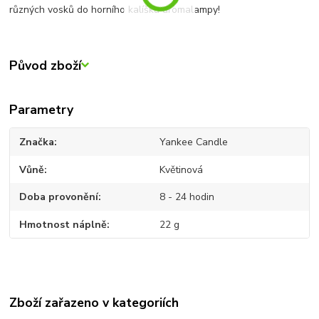
různých vosků do horního kalíšku aromalampy!
Původ zboží
Parametry
Značka
Yankee Candle
Vůně
Květinová
Doba provonění
8 - 24 hodin
Hmotnost náplně
22 g
Zboží zařazeno v kategoriích