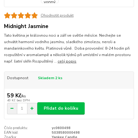
Ohodnotit produkt
Midnight Jasmine
Tato květina je královnou noci a září ve světle měsíce. Nechejte se
uchvátit harmonií vodního jasmínu, sladkého zimolezu, neroli a
mandarinkového květu. Platinová vůně. Doba provonění: 8-24 hodin při
rozpuštění v aromalampě a několik týdnů při umístění v malém prostoru
např. šatní skřín Rozpuštěný ...
celý popis
Dostupnost
Skladem 2 ks
59 Kč
/
ks
49 Kč
bez DPH
Přidat do košíku
Číslo produktu:
yc0600498
EAN kód:
5038580000498
Značka:
Yankee Candle