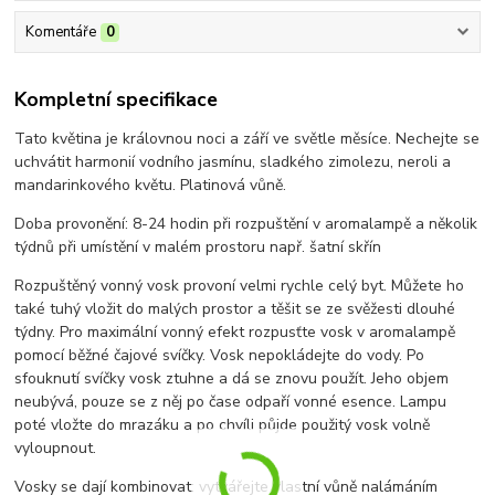
Komentáře
0
Kompletní specifikace
Tato květina je královnou noci a září ve světle měsíce. Nechejte se
uchvátit harmonií vodního jasmínu, sladkého zimolezu, neroli a
mandarinkového květu. Platinová vůně.
Doba provonění: 8-24 hodin při rozpuštění v aromalampě a několik
týdnů při umístění v malém prostoru např. šatní skřín
Rozpuštěný vonný vosk provoní velmi rychle celý byt. Můžete ho
také tuhý vložit do malých prostor a těšit se ze svěžesti dlouhé
týdny. Pro maximální vonný efekt rozpusťte vosk v aromalampě
pomocí běžné čajové svíčky. Vosk nepokládejte do vody. Po
sfouknutí svíčky vosk ztuhne a dá se znovu použít. Jeho objem
neubývá, pouze se z něj po čase odpaří vonné esence. Lampu
poté vložte do mrazáku a po chvíli půjde použitý vosk volně
vyloupnout.
Vosky se dají kombinovat: vytvářejte vlastní vůně nalámáním