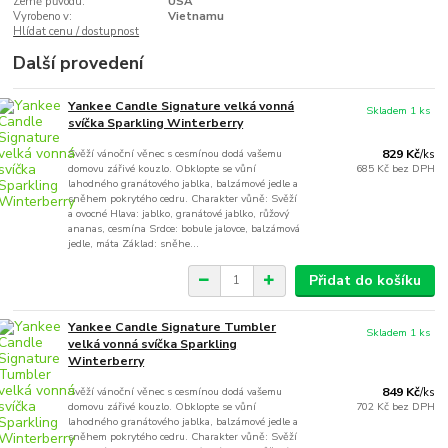
Země původu:
USA
Vyrobeno v:
Vietnamu
Hlídat cenu / dostupnost
Další provedení
Yankee Candle Signature velká vonná
Skladem 1 ks
svíčka Sparkling Winterberry
Svěží vánoční věnec s cesmínou dodá vašemu
829 Kč
/
ks
domovu zářivé kouzlo. Obklopte se vůní
685 Kč
bez DPH
lahodného granátového jablka, balzámové jedle a
sněhem pokrytého cedru. Charakter vůně: Svěží
a ovocné Hlava: jablko, granátové jablko, růžový
ananas, cesmína Srdce: bobule jalovce, balzámová
jedle, máta Základ: sněhe...
Přidat do košíku
Yankee Candle Signature Tumbler
Skladem 1 ks
velká vonná svíčka Sparkling
Winterberry
Svěží vánoční věnec s cesmínou dodá vašemu
849 Kč
/
ks
domovu zářivé kouzlo. Obklopte se vůní
702 Kč
bez DPH
lahodného granátového jablka, balzámové jedle a
sněhem pokrytého cedru. Charakter vůně: Svěží