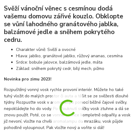
Svěží vánoční věnec s cesmínou dodá
vašemu domovu zářivé kouzlo. Obklopte
se vůní lahodného granátového jablka,
balzámové jedle a sněhem pokrytého
cedru.
Charakter vůně: Svěží a ovocné
Hlava: jablko, granátové jablko, růžový ananas, cesmína
Srdce: bobule jalovce, balzámová jedle, máta
Základ: sněhem pokrytý cedr, bílý mech, pižmo
Novinka pro zimu 2023!
Rozpuštěný vonný vosk rychle provoní interiér. Můžete ho také
tuhý vložit do malých prostor či auta a těšit se ze svěžesti dlouhé
týdny. Rozpusťte vosk v aromalampě pomocí běžné čajové svíčky,
nepokládejte ho do vody. Po sfouknutí svíčky vosk ztuhne a dá se
znovu použít. Poté, co se vonné esence kompletně odpařily a vosk
již nevoní, vložte na chvíli aromalampu do mrazáku, vosk půjde
pohodlně vyloupnout. Pak vložte nový a voňte si dál!