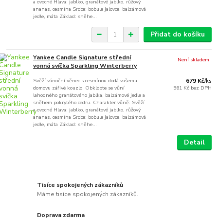
a ovocné Hlava: jablko, granátové jablko, růžový
ananas, cesmína Srdce: bobule jalovce, balzámová
jedle, máta Základ: sněhe...
Přidat do košíku
Yankee Candle Signature střední
Není skladem
vonná svíčka Sparkling Winterberry
Svěží vánoční věnec s cesmínou dodá vašemu
679 Kč
/
ks
domovu zářivé kouzlo. Obklopte se vůní
561 Kč
bez DPH
lahodného granátového jablka, balzámové jedle a
sněhem pokrytého cedru. Charakter vůně: Svěží
a ovocné Hlava: jablko, granátové jablko, růžový
ananas, cesmína Srdce: bobule jalovce, balzámová
jedle, máta Základ: sněhe...
Detail
Tisíce spokojených zákazníků
Máme tisíce spokojených zákazníků.
Doprava zdarma