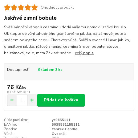
Ohodnotit produkt
Jiskřivé zimní bobule
Svěží vánoční věnec s cesmínou dodá vašemu domovu zářivé kouzlo.
Obklopte se vůní lahodného granátového jablka, balzámové jedle a
sněhem pokrytého cedru. Charakter vůně: Svěží a ovocné Hlava: jablko,
granátové jablko, růžový ananas, cesmína Srdce: bobule jalovce,
balzámová jedle, máta Základ: sněhe...
celý popis
Dostupnost
Skladem 3 ks
76 Kč
/
ks
63 Kč
bez DPH
Přidat do košíku
Číslo produktu:
yc0655111
EAN kód:
5038581155111
Značka:
Yankee Candle
Vůně:
Ovocná