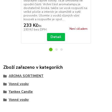
obyčejné čajové svíčky. Ta je umístěna ve
obyčejné čaj
spodní části. Vrchní část aromalampy je
spodní části
dostatečně široká, takže se vosk rozpustí na
dostatečně š
velké ploše a interiér je okamžitě a sytě
velké ploše a
provoněn. Ulomte z vosků různých vůní
provoněn. Ul
kousek a rozpusťte je spol...
kousek a rozp
233 Kč
233 Kč
/
ks
/
ks
Není skladem
193 Kč
bez DPH
193 Kč
bez 
Detail
Zboží zařazeno v kategoriích
AROMA SORTIMENT
Vonné vosky
Yankee Candle
Vonné vosky