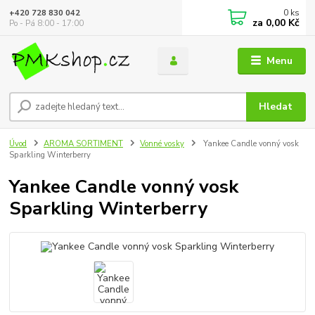
0
ks
+420 728 830 042
za
0,00 Kč
Po - Pá 8:00 - 17:00
Menu
Hledat
Úvod
AROMA SORTIMENT
Vonné vosky
Yankee Candle vonný vosk
Sparkling Winterberry
Yankee Candle vonný vosk
Sparkling Winterberry