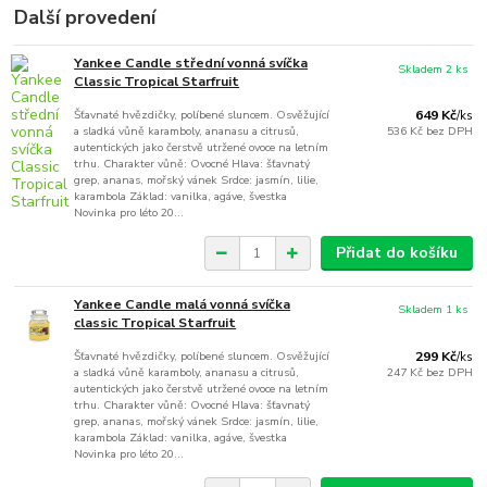
Další provedení
Yankee Candle střední vonná svíčka
Skladem 2 ks
Classic Tropical Starfruit
Šťavnaté hvězdičky, políbené sluncem. Osvěžující
649 Kč
/
ks
a sladká vůně karamboly, ananasu a citrusů,
536 Kč
bez DPH
autentických jako čerstvě utržené ovoce na letním
trhu. Charakter vůně: Ovocné Hlava: šťavnatý
grep, ananas, mořský vánek Srdce: jasmín, lilie,
karambola Základ: vanilka, agáve, švestka
Novinka pro léto 20...
Přidat do košíku
Yankee Candle malá vonná svíčka
Skladem 1 ks
classic Tropical Starfruit
Šťavnaté hvězdičky, políbené sluncem. Osvěžující
299 Kč
/
ks
a sladká vůně karamboly, ananasu a citrusů,
247 Kč
bez DPH
autentických jako čerstvě utržené ovoce na letním
trhu. Charakter vůně: Ovocné Hlava: šťavnatý
grep, ananas, mořský vánek Srdce: jasmín, lilie,
karambola Základ: vanilka, agáve, švestka
Novinka pro léto 20...