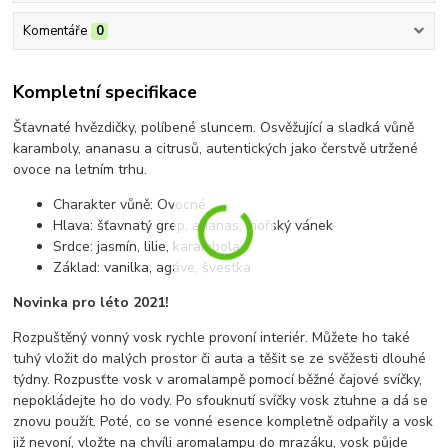
Komentáře
0
Kompletní specifikace
Šťavnaté hvězdičky, políbené sluncem. Osvěžující a sladká vůně
karamboly, ananasu a citrusů, autentických jako čerstvě utržené
ovoce na letním trhu.
Charakter vůně: Ovocné
Hlava: šťavnatý grep, ananas, mořský vánek
Srdce: jasmín, lilie, karambola
Základ: vanilka, agáve, švestka
Novinka pro léto 2021!
Rozpuštěný vonný vosk rychle provoní interiér. Můžete ho také
tuhý vložit do malých prostor či auta a těšit se ze svěžesti dlouhé
týdny. Rozpusťte vosk v aromalampě pomocí běžné čajové svíčky,
nepokládejte ho do vody. Po sfouknutí svíčky vosk ztuhne a dá se
znovu použít. Poté, co se vonné esence kompletně odpařily a vosk
již nevoní, vložte na chvíli aromalampu do mrazáku, vosk půjde