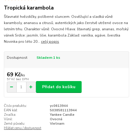
Tropická karambola
Šťavnaté hvězdičky, políbené sluncem. Osvěžující a sladká vůně
karamboly, ananasu a citrusů, autentických jako čerstvě utržené ovoce na
letním trhu. Charakter vůně: Ovocné Hlava: šťavnatý grep, ananas, mořský
vánek Srdce: jasmín, lilie, karambola Základ: vanilka, agáve, švestka
Novinka pro léto 20...
celý popis
Dostupnost
Skladem 1 ks
69 Kč
/
ks
57 Kč
bez DPH
Přidat do košíku
Číslo produktu:
yc0613944
EAN kód:
5038581113944
Značka:
Yankee Candle
Vůně:
Ovocná
Země původu:
Vietnam
Hlídat cenu / dostupnost