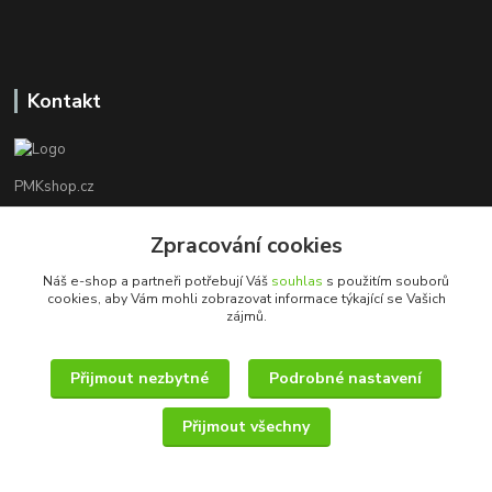
Kontakt
PMKshop.cz
+420 728 830 042
Zpracování cookies
Po - Pá 8:00 - 17:00
Náš e-shop a partneři potřebují Váš
souhlas
s použitím souborů
cookies, aby Vám mohli zobrazovat informace týkající se Vašich
info@pmkshop.cz
zájmů.
Přijmout nezbytné
Podrobné nastavení
Přijmout všechny
© 2014 - 2025 PMKshop.cz
Vytvořeno na
Eshop-rychle.cz