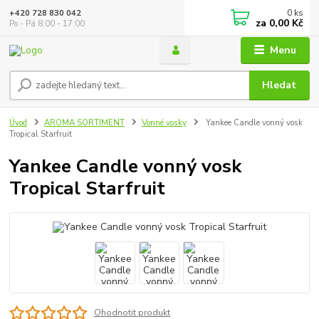
0
ks
+420 728 830 042
za
0,00 Kč
Po - Pá 8:00 - 17:00
Menu
Hledat
Úvod
AROMA SORTIMENT
Vonné vosky
Yankee Candle vonný vosk
Tropical Starfruit
Yankee Candle vonný vosk
Tropical Starfruit
Ohodnotit produkt