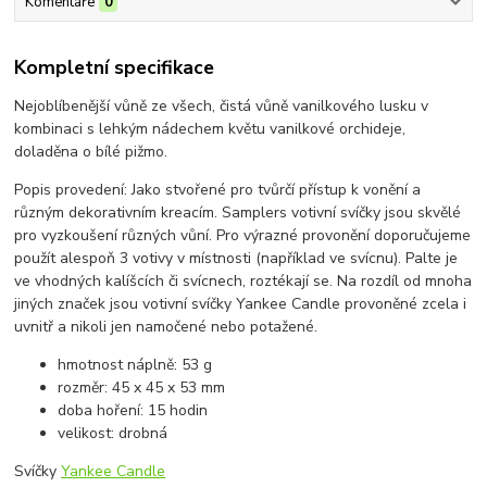
Komentáře
0
Kompletní specifikace
Nejoblíbenější vůně ze všech, čistá vůně vanilkového lusku v
kombinaci s lehkým nádechem květu vanilkové orchideje,
doladěna o bílé pižmo.
Popis provedení: Jako stvořené pro tvůrčí přístup k vonění a
různým dekorativním kreacím. Samplers votivní svíčky jsou skvělé
pro vyzkoušení různých vůní. Pro výrazné provonění doporučujeme
použít alespoň 3 votivy v místnosti (například ve svícnu). Palte je
ve vhodných kalíšcích či svícnech, roztékají se. Na rozdíl od mnoha
jiných značek jsou votivní svíčky Yankee Candle provoněné zcela i
uvnitř a nikoli jen namočené nebo potažené.
hmotnost náplně: 53 g
rozměr: 45 x 45 x 53 mm
doba hoření: 15 hodin
velikost: drobná
Svíčky
Yankee Candle