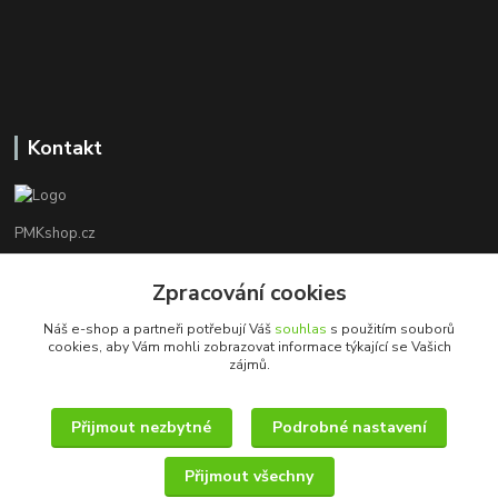
Kontakt
PMKshop.cz
+420 728 830 042
Zpracování cookies
Po - Pá 8:00 - 17:00
Náš e-shop a partneři potřebují Váš
souhlas
s použitím souborů
cookies, aby Vám mohli zobrazovat informace týkající se Vašich
info@pmkshop.cz
zájmů.
Přijmout nezbytné
Podrobné nastavení
Přijmout všechny