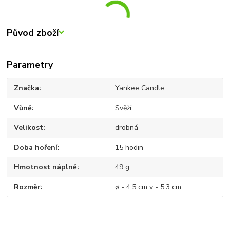
Původ zboží
Parametry
Značka
Yankee Candle
Vůně
Svěží
Velikost
drobná
Doba hoření
15 hodin
Hmotnost náplně
49 g
Rozměr
ø - 4,5 cm v - 5,3 cm