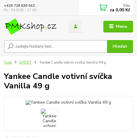
0
ks
+420 728 830 042
za
0,00 Kč
Po - Pá 8:00 - 17:00
Menu
Hledat
Úvod
SVÍČKY
Yankee Candle votivní svíčka Vanilla 49 g
Yankee Candle votivní svíčka
Vanilla 49 g