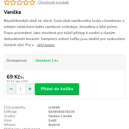
Ohodnotit produkt
Vanilka
Nejoblíbenější vůně ze všech, čistá vůně vanilkového lusku v kombinaci s
lehkým nádechem květu vanilkové orchideje, doladěna o bílé pižmo.
Popis provedení: Jako stvořené pro tvůrčí přístup k vonění a různým
dekorativním kreacím. Samplers votivní svíčky jsou skvělé pro vyzkoušení
různých vůní. Pro v...
celý popis
Dostupnost
Skladem 1 ks
69 Kč
/
ks
57 Kč
bez DPH
Přidat do košíku
Číslo produktu:
yc0568
EAN kód:
5038580070378
Značka:
Yankee Candle
Vůně:
Svěží
Velikost:
drobná