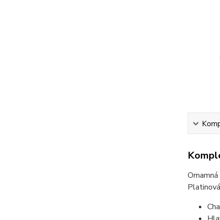
Kompl
Komple
Omamná a 
Platinová
Cha
Hla