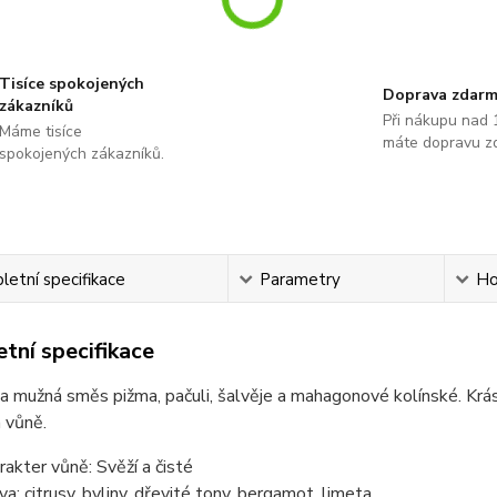
Tisíce spokojených
Doprava zdar
zákazníků
Při nákupu nad 
Máme tisíce
máte dopravu z
spokojených zákazníků.
etní specifikace
Parametry
Ho
tní specifikace
mužná směs pižma, pačuli, šalvěje a mahagonové kolínské. Krás
 vůně.
rakter vůně: Svěží a čisté
va: citrusy, byliny, dřevité tony, bergamot, limeta