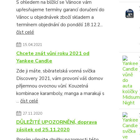
S ohledem na blížící se Vánoce vám
upřesňujeme termíny garancí doručení do
Vánoc u objednávek zboží skladem a
termínem objednání do pondělí 18.12.2...
číst celé
15.04.2021
Chcete znát vůni roku 2021 od
Yankee Candle
Zde ji máte, sběratelská vonná svíčka
Discovery 2021, vám provoní váš domov
příjemnou ovocnou vůní. Kouzelná
kombinace karamboly, manga a marakuji s
...
číst celé
27.11.2020
DŮLEŽITÉ UPOZORNĚNÍ, doprava
zásilek od 25.11.2020
Prosím věnujte chvilku pozornosti této