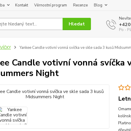
tba
Kontakt
Věrnostní program
Recenze
Blog
Nevíte
Hledat
+420
Po - P
SVÍČKY
Yankee Candle votivní vonná svíčka ve skle sada 3 kusů Midsumm
ee Candle votivní vonná svíčka v
summers Night
Letn
Omamná
kolíns
Platino
dřevité