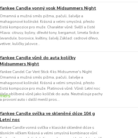
Yankee Candle vonný vosk Midsummers Night
Omamná a mužná směs pižma, pačuli, šalvěje a
mahagonové kolínské. Krásná a velmi smyslná, přesto
čistá kompozice pro muže. Charakter vůně: Svěží a čisté
Hlava: citrusy, byliny, dřevité tony, bergamot, limeta Srdce:
levandule, borovice, květiny, šalvěj Základ: cedrové dřevo,
vetiver, kuličky jalovce...
Yankee Candle vůně do auta kolíčky
Midsummers Night
Yankee Candel Car Vent Stick 4 ks Midsummer's Night
Omamná a mužná směs pižma, pačuli, šalvěje a
mahagonové kolínské. Krásná a velmi smyslná, přesto
čistá kompozice pro muže. Platinová vůně. Vůně: Letní noc
Vaše oblíbená vůně jako kolíček do auta. Neutralizuje pachy
a provoní auto i další menší pros...
Yankee Candle svíčka ve skleněné dóze 104 g
Letní noc
Yankee Candle vonná svíčka v klasické skleněné dóze s
těsnícím víčkem Krásná a velmi smyslná kombinace vůní.