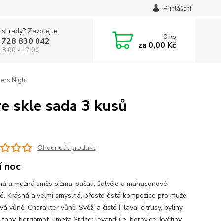
Přihlášení
 si rady? Zavolejte.
0
ks
 728 830 042
za
0,00 Kč
á 8:00 - 17:00
ers Night
e skle sada 3 kusů
Ohodnotit produkt
í noc
 a mužná směs pižma, pačuli, šalvěje a mahagonové
ké. Krásná a velmi smyslná, přesto čistá kompozice pro muže.
vá vůně. Charakter vůně: Svěží a čisté Hlava: citrusy, byliny,
 tony, bergamot, limeta Srdce: levandule, borovice, květiny,