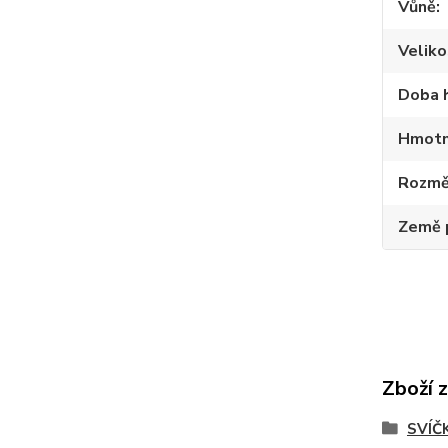
Vůně
Veliko
Doba 
Hmotn
Rozmě
Země 
Zboží 
SVÍČ