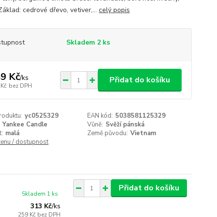
Základ: cedrové dřevo, vetiver,...
celý popis
tupnost
Skladem 2 ks
9 Kč
/
ks
Přidat do košíku
 Kč
bez DPH
roduktu:
yc0525329
EAN kód:
5038581125329
Yankee Candle
Vůně:
Svěží pánská
t:
malá
Země původu:
Vietnam
cenu / dostupnost
Přidat do košíku
Skladem 1 ks
313 Kč
/
ks
259 Kč
bez DPH