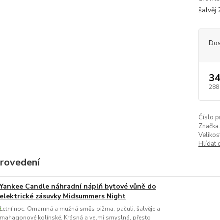
šalvěj 
Dos
34
288
Číslo p
Značka:
Velikos
Hlídat 
provedení
Yankee Candle náhradní náplň bytové vůně do
elektrické zásuvky Midsummers Night
Letní noc. Omamná a mužná směs pižma, pačuli, šalvěje a
mahagonové kolínské. Krásná a velmi smyslná, přesto