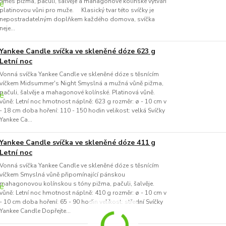
Směs pižma, pačuli, šalvěje a mahagonové kolínské vytváří
platinovou vůni pro muže. Klasický tvar této svíčky je
nepostradatelným doplňkem každého domova, svíčka
neje...
Yankee Candle svíčka ve skleněné dóze 623 g
Letní noc
Vonná svíčka Yankee Candle ve skleněné dóze s těsnícím
víčkem Midsummer's Night Smyslná a mužná vůně pižma,
pačuli, šalvěje a mahagonové kolínské. Platinová vůně.
vůně: Letní noc hmotnost náplně: 623 g rozměr: ø - 10 cm v
- 18 cm doba hoření: 110 - 150 hodin velikost: velká Svíčky
Yankee Ca...
Yankee Candle svíčka ve skleněné dóze 411 g
Letní noc
Vonná svíčka Yankee Candle ve skleněné dóze s těsnícím
víčkem Smyslná vůně připomínající pánskou
mahagonovou kolínskou s tóny pižma, pačuli, šalvěje.
vůně: Letní noc hmotnost náplně: 410 g rozměr: ø - 10 cm v
- 10 cm doba hoření: 65 - 90 hodin velikost: střední Svíčky
Yankee Candle Dopřejte...