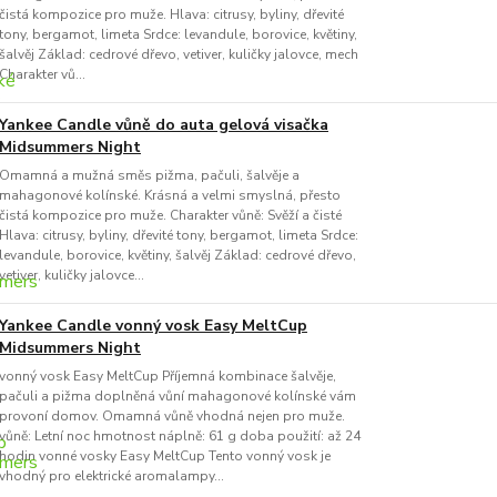
čistá kompozice pro muže. Hlava: citrusy, byliny, dřevité
tony, bergamot, limeta Srdce: levandule, borovice, květiny,
šalvěj Základ: cedrové dřevo, vetiver, kuličky jalovce, mech
Charakter vů...
Yankee Candle vůně do auta gelová visačka
Midsummers Night
Omamná a mužná směs pižma, pačuli, šalvěje a
mahagonové kolínské. Krásná a velmi smyslná, přesto
čistá kompozice pro muže. Charakter vůně: Svěží a čisté
Hlava: citrusy, byliny, dřevité tony, bergamot, limeta Srdce:
levandule, borovice, květiny, šalvěj Základ: cedrové dřevo,
vetiver, kuličky jalovce...
Yankee Candle vonný vosk Easy MeltCup
Midsummers Night
vonný vosk Easy MeltCup Příjemná kombinace šalvěje,
pačuli a pižma doplněná vůní mahagonové kolínské vám
provoní domov. Omamná vůně vhodná nejen pro muže.
vůně: Letní noc hmotnost náplně: 61 g doba použití: až 24
hodin vonné vosky Easy MeltCup Tento vonný vosk je
vhodný pro elektrické aromalampy...