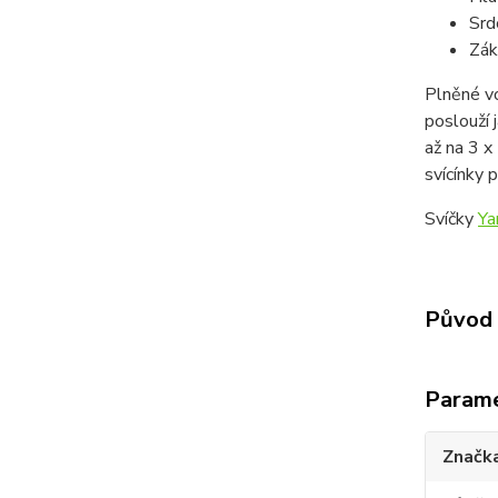
Srd
Zák
Plněné vo
poslouží 
až na 3 x
svícínky 
Svíčky
Ya
Původ 
Param
Značk