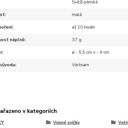
Svěží pánská
st
malá
hoření
až 10 hodin
ost náplně
37 g
r
ø - 5,5 cm v - 4 cm
původu
Vietnam
zařazeno v kategoriích
KY
Vonné svíčky
Voti