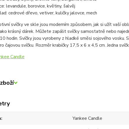
ce: levandule, borovice, květiny, šalvěj
lad: cedrové dřevo, vetiver, kuličky jalovce, mech
tivní svíčky ve skle jsou moderním způsobem, jak si užít vaší oblí
jako krásný dárek. Můžete zapálit svíčky samostatně nebo najednou
 10 hodin. Svíčky jsou vyrobeny z hladké směsi sojového vosku. S
pro čajovou svíčku. Rozměr krabičky 17,5 x 6 x 4,5 cm. Jedna svíč
nkee Candle
zboží
etry
a
Yankee Candle