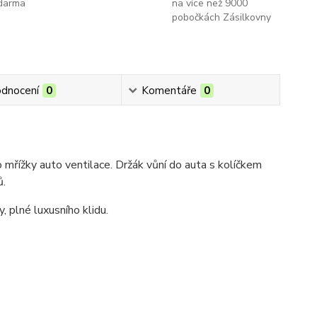
darma
na více než 9000
pobočkách Zásilkovny
dnocení
0
Komentáře
0
mřížky auto ventilace. Držák vůní do auta s kolíčkem
ů.
y, plné luxusního klidu.