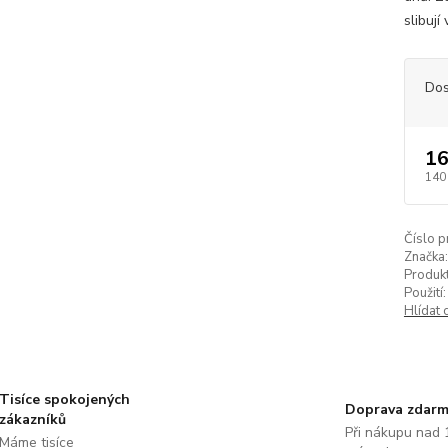
slibují
Dos
16
140
Číslo p
Značka:
Produkt
Použití:
Hlídat 
Tisíce spokojených
Doprava zdar
zákazníků
Při nákupu nad 
Máme tisíce