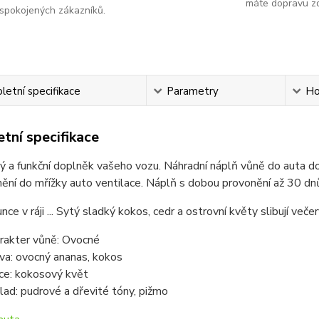
máte dopravu z
spokojených zákazníků.
etní specifikace
Parametry
Ho
tní specifikace
 a funkční doplněk vašeho vozu. Náhradní náplň vůně do auta do 
ění do mřížky auto ventilace. Náplň s dobou provonění až 30 dn
ce v ráji ... Sytý sladký kokos, cedr a ostrovní květy slibují večer
rakter vůně: Ovocné
va: ovocný ananas, kokos
ce: kokosový květ
lad: pudrové a dřevité tóny, pižmo