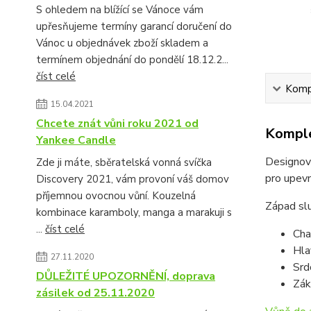
S ohledem na blížící se Vánoce vám
upřesňujeme termíny garancí doručení do
Vánoc u objednávek zboží skladem a
termínem objednání do pondělí 18.12.2...
číst celé
Kompl
15.04.2021
Chcete znát vůni roku 2021 od
Komple
Yankee Candle
Designový
Zde ji máte, sběratelská vonná svíčka
pro upevn
Discovery 2021, vám provoní váš domov
příjemnou ovocnou vůní. Kouzelná
Západ slun
kombinace karamboly, manga a marakuji s
...
číst celé
Cha
Hla
27.11.2020
Srd
DŮLEŽITÉ UPOZORNĚNÍ, doprava
Zák
zásilek od 25.11.2020