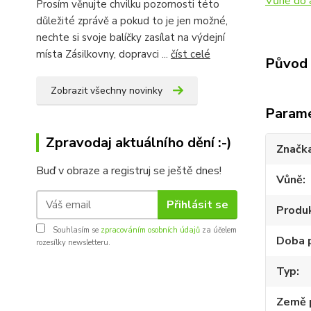
Vůně do 
Prosím věnujte chvilku pozornosti této
důležité zprávě a pokud to je jen možné,
nechte si svoje balíčky zasílat na výdejní
místa Zásilkovny, dopravci ...
číst celé
Původ 
Zobrazit všechny novinky
Param
Zpravodaj aktuálního dění :-)
Značk
Buď v obraze a registruj se ještě dnes!
Vůně
Přihlásit se
Produ
Souhlasím se
zpracováním osobních údajů
za účelem
Doba 
rozesílky newsletteru.
Typ
Země 