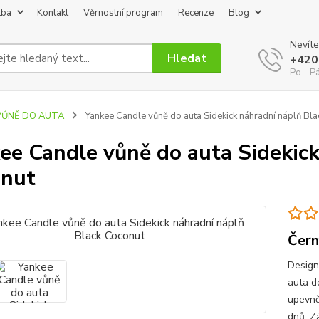
tba
Kontakt
Věrnostní program
Recenze
Blog
Nevíte
Hledat
+420
Po - P
VŮNĚ DO AUTA
Yankee Candle vůně do auta Sidekick náhradní náplň Bl
ee Candle vůně do auta Sidekick
onut
Čern
Design
auta d
upevně
dnů. Zá