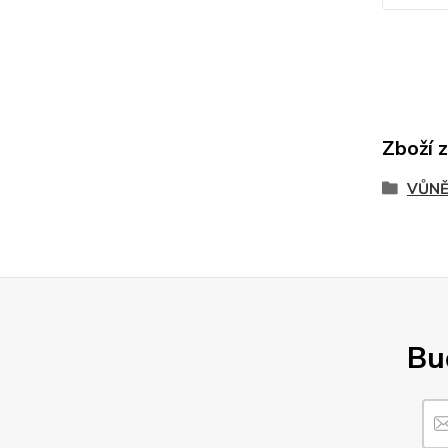
Zboží 
VŮNĚ
Buď