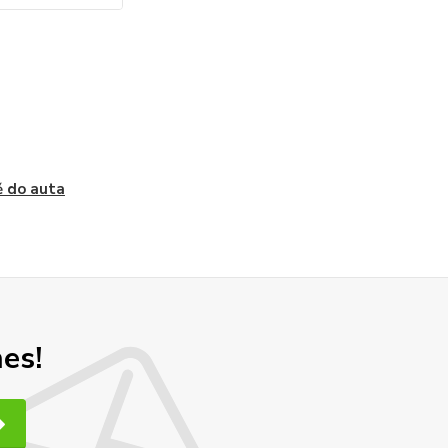
 do auta
nes!