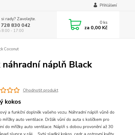
Přihlášení
 si rady? Zavolejte.
0
ks
 728 830 042
za
0,00 Kč
á 8:00 - 17:00
ack Coconut
 náhradní náplň Black
Ohodnotit produkt
ý kokos
ový a funkční doplněk vašeho vozu. Náhradní náplň vůně do
o mřížky auto ventilace. Držák vůní do auta s kolíčkem pro
ní do mřížky auto ventilace. Náplň s dobou provonění až 30
pad slunce v ráji ... Sytý sladký kokos, cedr a ostrovní květy