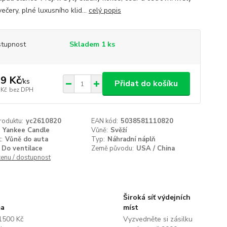
 večery, plné luxusního klid...
celý popis
tupnost
Skladem 1 ks
9 Kč
/
ks
Přidat do košíku
 Kč
bez DPH
roduktu:
yc2610820
EAN kód:
5038581110820
Yankee Candle
Vůně:
Svěží
:
Vůně do auta
Typ:
Náhradní náplň
Do ventilace
Země původu:
USA / China
cenu / dostupnost
Široká síť výdejních
ma
míst
1500 Kč
Vyzvedněte si zásilku