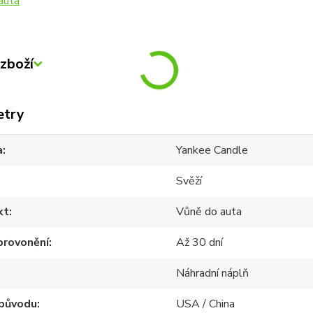
auta
zboží
etry
a
Yankee Candle
Svěží
kt
Vůně do auta
provonění
Až 30 dní
Náhradní náplň
původu
USA / China