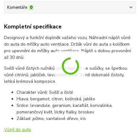
Komentáře
0
Kompletní specifikace
Designový a funkční doplněk vašeho vozu. Náhradní náplň vůně
do auta do mřížky auto ventilace. Držák vůní do auta s kolíčkem
pro upevnění do mřížky auto ventilace. Náplň s dobou provonění
až 30 dnů.
Svěží vůně čistých ručníků, ještě teplých ze sušičky, se špetkou
vůně citrónů, jablíček, levandule a lilií. Vůně dokonalé čistoty,
lehká krémová kompozice.
Charakter vůně: Svěží a čisté
Hlava: bergamot, citron, kolínská, jablko
Srdce: levandule, geranium, karafiát, konvalinka,
pomerančový květ, lístky fialky, broskev
Základ: pižmo, santalové dřevo, iris
Vůně do auta