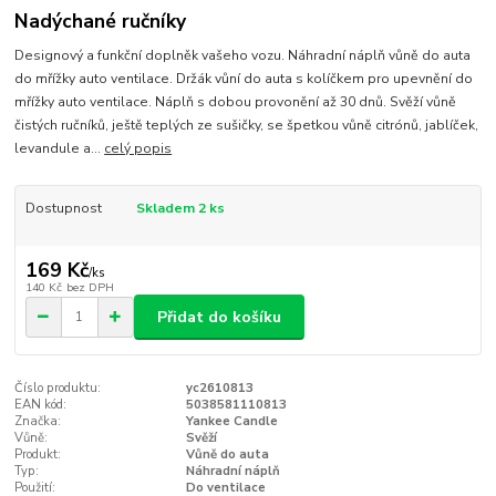
Nadýchané ručníky
Designový a funkční doplněk vašeho vozu. Náhradní náplň vůně do auta
do mřížky auto ventilace. Držák vůní do auta s kolíčkem pro upevnění do
mřížky auto ventilace. Náplň s dobou provonění až 30 dnů. Svěží vůně
čistých ručníků, ještě teplých ze sušičky, se špetkou vůně citrónů, jablíček,
levandule a...
celý popis
Dostupnost
Skladem 2 ks
169 Kč
/
ks
140 Kč
bez DPH
Přidat do košíku
Číslo produktu:
yc2610813
EAN kód:
5038581110813
Značka:
Yankee Candle
Vůně:
Svěží
Produkt:
Vůně do auta
Typ:
Náhradní náplň
Použití:
Do ventilace