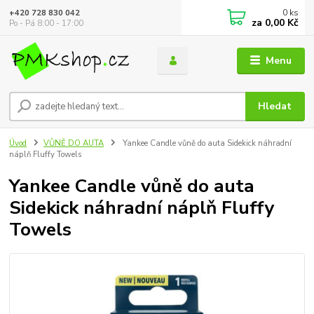
0
ks
+420 728 830 042
za
0,00 Kč
Po - Pá 8:00 - 17:00
Menu
Hledat
Úvod
VŮNĚ DO AUTA
Yankee Candle vůně do auta Sidekick náhradní
náplň Fluffy Towels
Yankee Candle vůně do auta
Sidekick náhradní náplň Fluffy
Towels