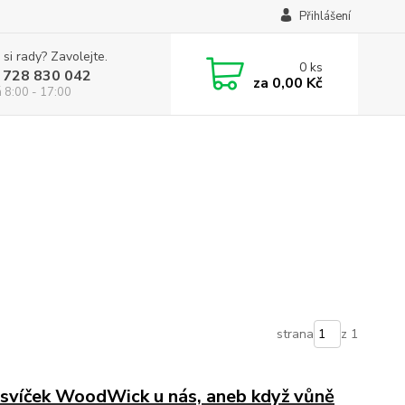
Přihlášení
 si rady? Zavolejte.
0
ks
 728 830 042
za
0,00 Kč
á 8:00 - 17:00
strana
z 1
í svíček WoodWick u nás, aneb když vůně