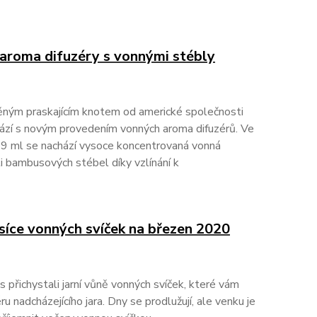
aroma difuzéry s vonnými stébly
věným praskajícím knotem od americké společnosti
hází s novým provedením vonných aroma difuzérů. Ve
9 ml se nachází vysoce koncentrovaná vonná
ti bambusových stébel díky vzlínání k
íce vonných svíček na březen 2020
 přichystali jarní vůně vonných svíček, které vám
 nadcházejícího jara. Dny se prodlužují, ale venku je