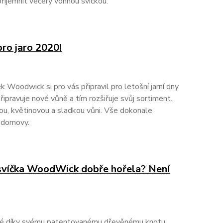
příjemnit večery vonnou svíčkou.
ro jaro 2020!
 Woodwick si pro vás připravil pro letošní jarní dny
ipravuje nové vůně a tím rozšiřuje svůj sortiment.
tou, květinovou a sladkou vůni. Vše dokonale
e domovy.
svíčka WoodWick dobře hořela? Není
né díky svému patentovanému dřevěnému knotu,