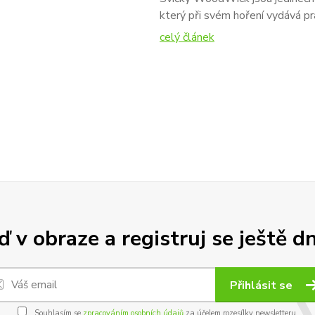
který při svém hoření vydává pras
celý článek
 v obraze a registruj se ještě d
Přihlásit se
Souhlasím se
zpracováním osobních údajů
za účelem rozesílky newsletteru.