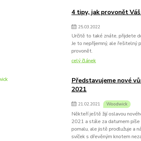
4 tipy, jak provonět Vá
25
.
03
.
2022
Určitě to také znáte, přijdete 
Je to nepříjemný, ale řešitelný 
provonět.
celý článek
Představujeme nové vů
2021
21
.
02
.
2021
Woodwick
Někteří ještě žijí oslavou nové
2021 a stále za datumem píše l
pomalu, ale jistě prodlužuje a n
svíček s dřevěným knotem nezahá