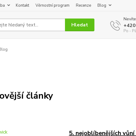
tba
Kontakt
Věrnostní program
Recenze
Blog
Nevíte
Hledat
+420
Po - P
Blog
ovější články
5. nejoblíbenějších vůn