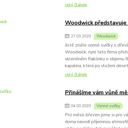
celý článek
Woodwick představuje 
27
.
03
.
2020
Woodwick
Jistě znáte vonné svíčky s dře
Woodwick, nyní tato firma přic
skleněném flakónku o objemu 8
kapalina, která po vložení dese
celý článek
Přinášíme vám vůně měs
04
.
03
.
2020
Vonné svíčky
Pro měsíc březen jsme si pro vás
doma navodí příjemnou atmosféru