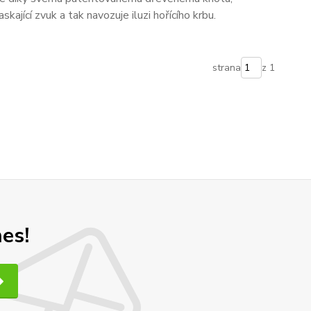
kající zvuk a tak navozuje iluzi hořícího krbu.
strana
z 1
nes!