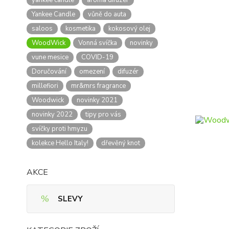
yankee candle
aroma difuzér
Yankee Candle
vůně do auta
saloos
kosmetika
kokosový olej
WoodWick
Vonná svíčka
novinky
vune mesice
COVID-19
Doručování
omezení
difuzér
millefiori
mr&mrs fragrance
Woodwick
novinky 2021
novinky 2022
tipy pro vás
svíčky proti hmyzu
kolekce Hello Italy!
dřevěný knot
AKCE
SLEVY