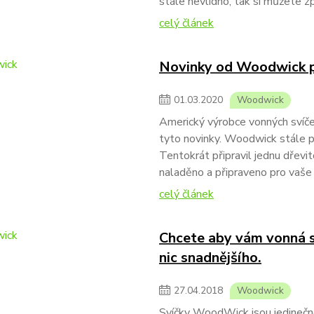
stále nevlídno, tak si můžete z
celý článek
Novinky od Woodwick p
01
.
03
.
2020
Woodwick
Americký výrobce vonných svíček
tyto novinky. Woodwick stále př
Tentokrát připravil jednu dřevi
naladěno a připraveno pro vaš
celý článek
Chcete aby vám vonná 
nic snadnějšího.
27
.
04
.
2018
Woodwick
Svíčky WoodWick jsou jedineč