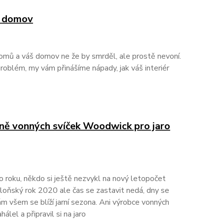
š domov
domů a váš domov ne že by smrděl, ale prostě nevoní.
problém, my vám přinášíme nápady, jak váš interiér
ně vonných svíček Woodwick pro jaro
ho roku, někdo si ještě nezvykl na nový letopočet
oňský rok 2020 ale čas se zastavit nedá, dny se
ám všem se blíží jarní sezona. Ani výrobce vonných
lel a připravil si na jaro