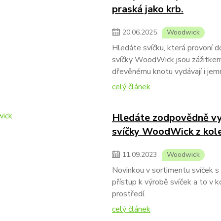
praská jako krb.
20
.
06
.
2025
Woodwick
Hledáte svíčku, která provoní 
svíčky WoodWick jsou zážitkem 
dřevěnému knotu vydávají i jemn
celý článek
Hledáte zodpovědně vyr
svíčky WoodWick z kol
11
.
09
.
2023
Woodwick
Novinkou v sortimentu svíček
přístup k výrobě svíček a to v k
prostředí.
celý článek