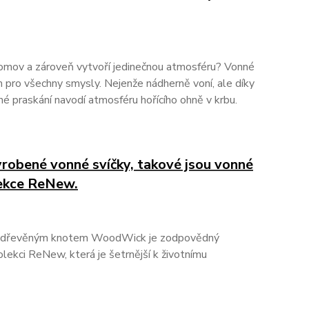
domov a zároveň vytvoří jedinečnou atmosféru? Vonné
pro všechny smysly. Nejenže nádherně voní, ale díky
é praskání navodí atmosféru hořícího ohně v krbu.
obené vonné svíčky, takové jsou vonné
ekce ReNew.
 s dřevěným knotem WoodWick je zodpovědný
olekci ReNew, která je šetrnější k životnímu