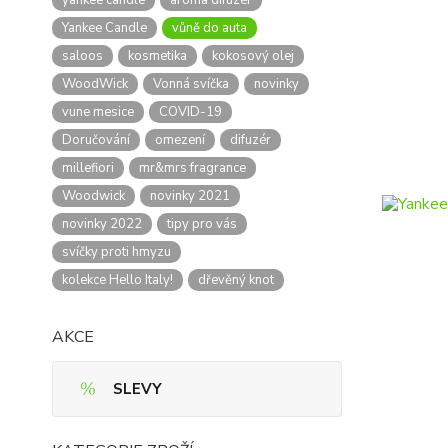
yankee candle
aroma difuzér
Yankee Candle
vůně do auta
saloos
kosmetika
kokosový olej
WoodWick
Vonná svíčka
novinky
vune mesice
COVID-19
Doručování
omezení
difuzér
millefiori
mr&mrs fragrance
Woodwick
novinky 2021
novinky 2022
tipy pro vás
svíčky proti hmyzu
kolekce Hello Italy!
dřevěný knot
AKCE
SLEVY