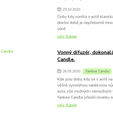
29
.
10
.
2020
Doby kdy voněla v autě klasická v
dnešní době je nepřeberné množs
vůně.
celý článek
Vonný difuzér, dokonal
Candle.
26
.
05
.
2020
Yankee Candle
Kde jsou doby, kdy se v autě na
věčně vyvoněnou vanilkovou vůn
auta, vše možných i nemožných vů
Yankee Candle přináší novinku a
celý článek