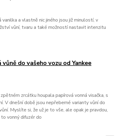
anilka a vlastně nic jiného jsou již minulostí, v
tví vůní, tvaru a také možností nastavit intenzitu
á vůně do vašeho vozu od Yankee
 zpětném zrcátku houpala papírová vonná visačka, s
í. V dnešní době jsou nepřeberné varianty vůní do
ní. Myslíte si, že už je to vše, ale opak je pravdou,
 to vonný difuzér do