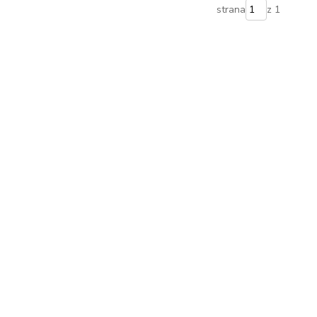
strana
z 1