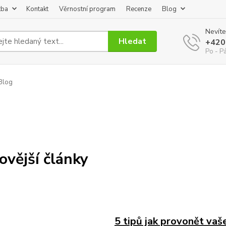
tba
Kontakt
Věrnostní program
Recenze
Blog
Nevíte
Hledat
+420
Po - P
Blog
ovější články
5 tipů jak provonět va