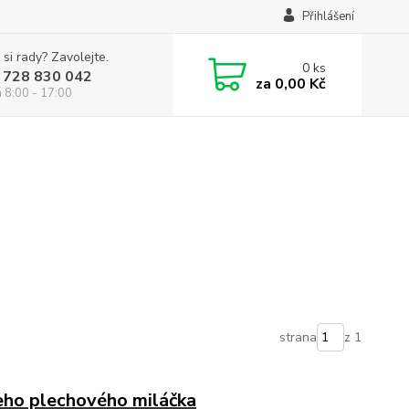
Přihlášení
 si rady? Zavolejte.
0
ks
 728 830 042
za
0,00 Kč
á 8:00 - 17:00
strana
z 1
šeho plechového miláčka