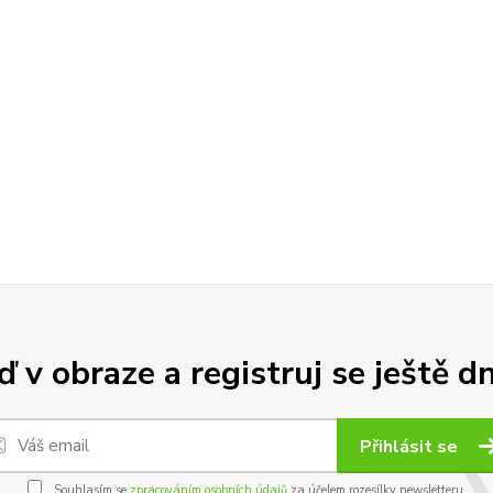
 v obraze a registruj se ještě d
Přihlásit se
Souhlasím se
zpracováním osobních údajů
za účelem rozesílky newsletteru.