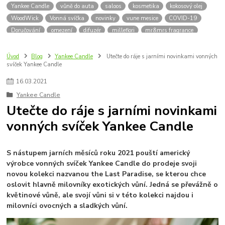
Yankee Candle
vůně do auta
saloos
kosmetika
kokosový olej
WoodWick
Vonná svíčka
novinky
vune mesice
COVID-19
Doručování
omezení
difuzér
millefiori
mr&mrs fragrance
Woodwick
novinky 2021
novinky 2022
tipy pro vás
svíčky proti hmyzu
kolekce Hello Italy!
dřevěný knot
Úvod
Blog
Yankee Candle
Utečte do ráje s jarními novinkami vonných
svíček Yankee Candle
16
.
03
.
2021
Yankee Candle
Utečte do ráje s jarními novinkami
vonných svíček Yankee Candle
S nástupem jarních měsíců roku 2021 pouští americký
výrobce vonných svíček Yankee Candle do prodeje svoji
novou kolekci nazvanou the Last Paradise, se kterou chce
oslovit hlavně milovníky exotických vůní. Jedná se převážně o
květinové vůně, ale svojí vůni si v této kolekci najdou i
milovníci ovocných a sladkých vůní.