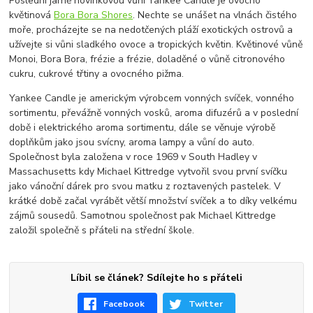
Poslední jarně novinkovou vůní Yankee Candle je ovocno
květinová
Bora Bora Shores
. Nechte se unášet na vlnách čistého
moře, procházejte se na nedotčených pláží exotických ostrovů a
užívejte si vůni sladkého ovoce a tropických květin. Květinové vůně
Monoi, Bora Bora, frézie a frézie, doladěné o vůně citronového
cukru, cukrové třtiny a ovocného pižma.
Yankee Candle je americkým výrobcem vonných svíček, vonného
sortimentu, převážně vonných vosků, aroma difuzérů a v poslední
době i elektrického aroma sortimentu, dále se věnuje výrobě
doplňkům jako jsou svícny, aroma lampy a vůní do auto.
Společnost byla založena v roce 1969 v South Hadley v
Massachusetts kdy Michael Kittredge vytvořil svou první svíčku
jako vánoční dárek pro svou matku z roztavených pastelek. V
krátké době začal vyrábět větší množství svíček a to díky velkému
zájmů sousedů. Samotnou společnost pak Michael Kittredge
založil společně s přáteli na střední škole.
Líbil se článek? Sdílejte ho s přáteli
Facebook
Twitter