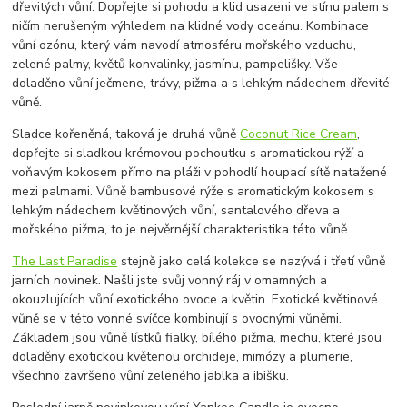
dřevitých vůní. Dopřejte si pohodu a klid usazeni ve stínu palem s
ničím nerušeným výhledem na klidné vody oceánu. Kombinace
vůní ozónu, který vám navodí atmosféru mořského vzduchu,
zelené palmy, květů konvalinky, jasmínu, pampelišky. Vše
doladěno vůní ječmene, trávy, pižma a s lehkým nádechem dřevité
vůně.
Sladce kořeněná, taková je druhá vůně
Coconut Rice Cream
,
dopřejte si sladkou krémovou pochoutku s aromatickou rýží a
voňavým kokosem přímo na pláži v pohodlí houpací sítě natažené
mezi palmami. Vůně bambusové rýže s aromatickým kokosem s
lehkým nádechem květinových vůní, santalového dřeva a
mořského pižma, to je nejvěrnější charakteristika této vůně.
The Last Paradise
stejně jako celá kolekce se nazývá i třetí vůně
jarních novinek. Našli jste svůj vonný ráj v omamných a
okouzlujících vůní exotického ovoce a květin. Exotické květinové
vůně se v této vonné svíčce kombinují s ovocnými vůněmi.
Základem jsou vůně lístků fialky, bílého pižma, mechu, které jsou
doladěny exotickou květenou orchideje, mimózy a plumerie,
všechno završeno vůní zeleného jablka a ibišku.