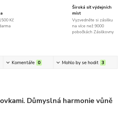
Široká síť výdejních
ma
míst
1500 Kč
Vyzvedněte si zásilku
darma
na více než 9000
pobočkách Zásilkovny
Komentáře
0
Mohlo by se hodit
3
odovkami. Důmyslná harmonie vůně