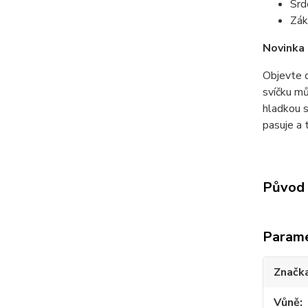
Srd
Zák
Novinka 
Objevte d
svíčku mů
hladkou s
pasuje a 
Původ 
Param
Značk
Vůně