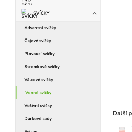
SVÍČKY
Adventní svíčky
Čajové svíčky
Plovoucí svíčky
Stromkové svíčky
Válcové svíčky
Vonné svíčky
Votivní svíčky
Další 
Dárkové sady
Svícny