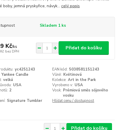
é boby, jemná pryskyřice, návyk...
celý popis
tupnost
Skladem 1 ks
9 Kč
/
ks
Přidat do košíku
 Kč
bez DPH
roduktu:
yc4251243
EAN kód:
5038581151243
Yankee Candle
Vůně:
Květinová
t:
velká
Kolekce:
Art in the Park
ůvodu:
USA
Vyrobeno v:
USA
notů:
2
Vosk:
Prémiová směs sójového
vosku
ení:
Signature Tumbler
Hlídat cenu / dostupnost
Přidat do košíku