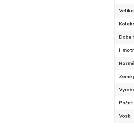
Veliko
Kolek
Doba 
Hmotn
Rozmě
Země 
Vyrob
Počet
Vosk