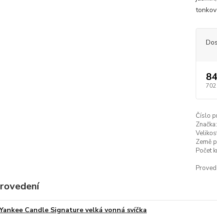
tonkov
Dos
84
702
Číslo p
Značka:
Velikos
Země p
Počet k
Proved
provedení
Yankee Candle Signature velká vonná svíčka