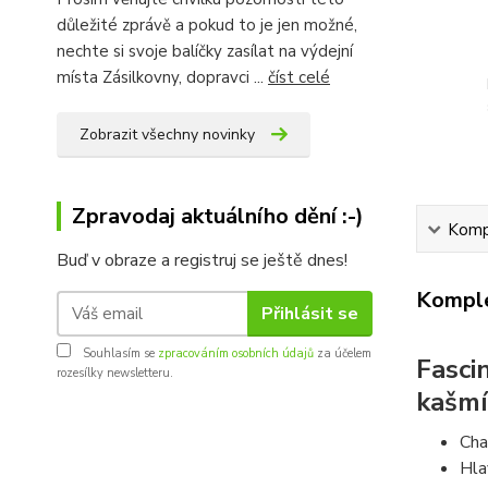
důležité zprávě a pokud to je jen možné,
nechte si svoje balíčky zasílat na výdejní
místa Zásilkovny, dopravci ...
číst celé
Zobrazit všechny novinky
Zpravodaj aktuálního dění :-)
Kompl
Buď v obraze a registruj se ještě dnes!
Komple
Přihlásit se
Souhlasím se
zpracováním osobních údajů
za účelem
Fasci
rozesílky newsletteru.
kašmí
Cha
Hla