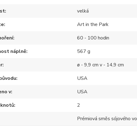
st
velká
ce
Art in the Park
hoření
60 - 100 hodin
ost náplně
567 g
r
ø - 9,9 cm v - 14,9 cm
původu
USA
eno v
USA
 knotů
2
Prémiová směs sójového v