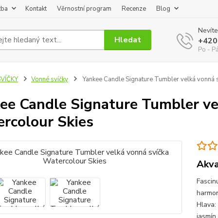
tba
Kontakt
Věrnostní program
Recenze
Blog
Nevíte
Hledat
+420
Po - P
SVÍČKY
Vonné svíčky
Yankee Candle Signature Tumbler velká vonná s
ee Candle Signature Tumbler ve
rcolour Skies
Akva
Fascin
harmon
Hlava: 
jasmín,