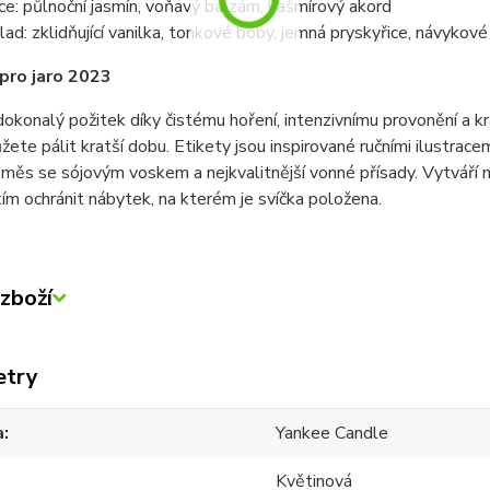
ce: půlnoční jasmín, voňavý balzám, kašmírový akord
lad: zklidňující vanilka, tonkové boby, jemná pryskyřice, návykov
pro jaro 2023
okonalý požitek díky čistému hoření, intenzivnímu provonění a kr
žete pálit kratší dobu. Etikety jsou inspirované ručními ilustrac
měs se sójovým voskem a nejkvalitnější vonné přísady. Vytváří m
tím ochránit nábytek, na kterém je svíčka položena.
zboží
etry
a
Yankee Candle
Květinová