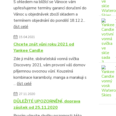
S ohledem na blížící se Vánoce vám
upřesňujeme termíny garancí doručení do
Vánoc u objednávek zboží skladem a
termínem objednání do pondělí 18.12.2...
číst celé
15.04.2021
Chcete znát vůni roku 2021 od
Yankee Candle
Zde ji máte, sběratelská vonná svíčka
Discovery 2021, vám provoní váš domov
příjemnou ovocnou vůní. Kouzelná
kombinace karamboly, manga a marakuji s
...
číst celé
27.11.2020
DŮLEŽITÉ UPOZORNĚNÍ, doprava
zásilek od 25.11.2020
Prosím věnujte chvilku pozornosti této