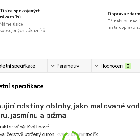
Tisíce spokojených
Doprava zdar
zákazníků
Při nákupu nad 
Máme tisíce
máte dopravu z
spokojených zákazníků.
etní specifikace
Parametry
Hodnocení
0
tní specifikace
nující odstíny oblohy, jako malované v
ru, jasmínu a pižma.
rakter vůně: Květinové
va: čerstvě utržený citrón, kvetoucí brambořík