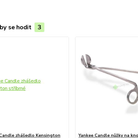
by se hodit
3
Candle zhášedlo Kensington
Yankee Candle nůžky na kn