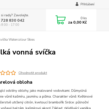
Přihlášení
 si rady? Zavolejte.
0
ks
 728 830 042
za
0,00 Kč
á 8:00 - 17:00
víčka Watercolour Skies
lká vonná svíčka
Ohodnotit produkt
relová obloha
ující odstíny oblohy, jako malované vodovkami. Důmyslná
ie vůně kašmíru, jasmínu a pižma. Charakter vůně: Květinové
čerstvě utržený citrón, kvetoucí brambořík Srdce: půlnoční
 voňavý balzám, kašmírový akord Základ: zklidňující vanilka,