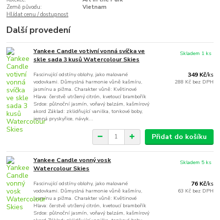
Země původu:
Vietnam
Hlídat cenu / dostupnost
Další provedení
Yankee Candle votivní vonná svíčka ve
Skladem 1 ks
skle sada 3 kusů Watercolour Skies
Fascinující odstíny oblohy, jako malované
349 Kč
/
ks
vodovkami. Důmyslná harmonie vůně kašmíru,
288 Kč
bez DPH
jasmínu a pižma. Charakter vůně: Květinové
Hlava: čerstvě utržený citrón, kvetoucí brambořík
Srdce: půlnoční jasmín, voňavý balzám, kašmírový
akord Základ: zklidňující vanilka, tonkové boby,
jemná pryskyřice, návyk...
Přidat do košíku
Yankee Candle vonný vosk
Skladem 5 ks
Watercolour Skies
Fascinující odstíny oblohy, jako malované
76 Kč
/
ks
vodovkami. Důmyslná harmonie vůně kašmíru,
63 Kč
bez DPH
jasmínu a pižma. Charakter vůně: Květinové
Hlava: čerstvě utržený citrón, kvetoucí brambořík
Srdce: půlnoční jasmín, voňavý balzám, kašmírový