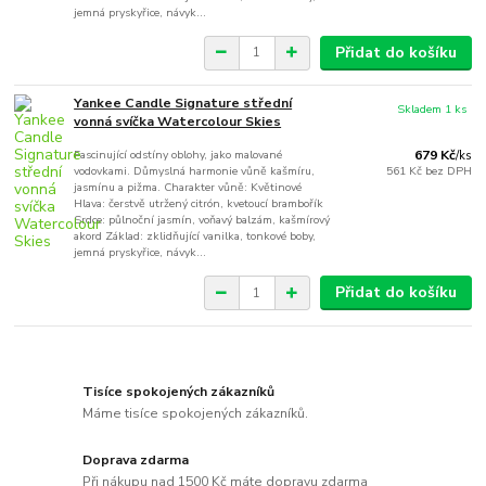
jemná pryskyřice, návyk...
Přidat do košíku
Yankee Candle Signature střední
Skladem 1 ks
vonná svíčka Watercolour Skies
Fascinující odstíny oblohy, jako malované
679 Kč
/
ks
vodovkami. Důmyslná harmonie vůně kašmíru,
561 Kč
bez DPH
jasmínu a pižma. Charakter vůně: Květinové
Hlava: čerstvě utržený citrón, kvetoucí brambořík
Srdce: půlnoční jasmín, voňavý balzám, kašmírový
akord Základ: zklidňující vanilka, tonkové boby,
jemná pryskyřice, návyk...
Přidat do košíku
Tisíce spokojených zákazníků
Máme tisíce spokojených zákazníků.
Doprava zdarma
Při nákupu nad 1500 Kč máte dopravu zdarma