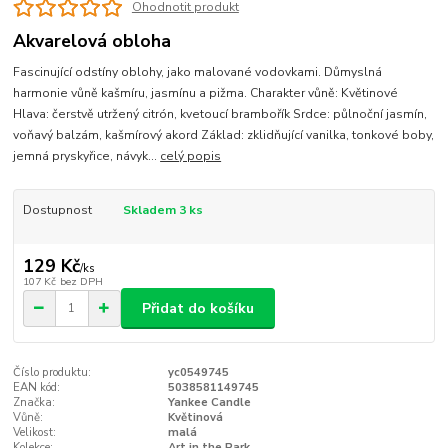
Ohodnotit produkt
Akvarelová obloha
Fascinující odstíny oblohy, jako malované vodovkami. Důmyslná
harmonie vůně kašmíru, jasmínu a pižma. Charakter vůně: Květinové
Hlava: čerstvě utržený citrón, kvetoucí brambořík Srdce: půlnoční jasmín,
voňavý balzám, kašmírový akord Základ: zklidňující vanilka, tonkové boby,
jemná pryskyřice, návyk...
celý popis
Dostupnost
Skladem 3 ks
129 Kč
/
ks
107 Kč
bez DPH
Přidat do košíku
Číslo produktu:
yc0549745
EAN kód:
5038581149745
Značka:
Yankee Candle
Vůně:
Květinová
Velikost:
malá
Kolekce:
Art in the Park