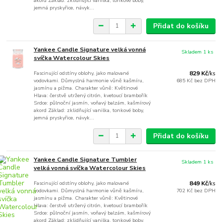
akord Základ: zklidňující vanilka, tonkové boby,
jemná pryskyřice, návyk...
Přidat do košíku
Yankee Candle Signature velká vonná
Skladem 1 ks
svíčka Watercolour Skies
Fascinující odstíny oblohy, jako malované
829 Kč
/
ks
vodovkami. Důmyslná harmonie vůně kašmíru,
685 Kč
bez DPH
jasmínu a pižma. Charakter vůně: Květinové
Hlava: čerstvě utržený citrón, kvetoucí brambořík
Srdce: půlnoční jasmín, voňavý balzám, kašmírový
akord Základ: zklidňující vanilka, tonkové boby,
jemná pryskyřice, návyk...
Přidat do košíku
Yankee Candle Signature Tumbler
Skladem 1 ks
velká vonná svíčka Watercolour Skies
Fascinující odstíny oblohy, jako malované
849 Kč
/
ks
vodovkami. Důmyslná harmonie vůně kašmíru,
702 Kč
bez DPH
jasmínu a pižma. Charakter vůně: Květinové
Hlava: čerstvě utržený citrón, kvetoucí brambořík
Srdce: půlnoční jasmín, voňavý balzám, kašmírový
akord Základ: zklidňující vanilka, tonkové boby,