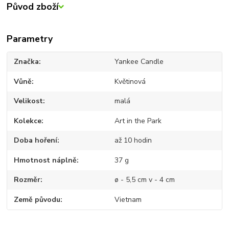
Původ zboží
Parametry
Značka
Yankee Candle
Vůně
Květinová
Velikost
malá
Kolekce
Art in the Park
Doba hoření
až 10 hodin
Hmotnost náplně
37 g
Rozměr
ø - 5,5 cm v - 4 cm
Země původu
Vietnam