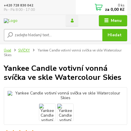
0
ks
+420 728 830 042
za
0,00 Kč
Po - Pá 8:00 - 17:00
Menu
Hledat
Úvod
SVÍČKY
Yankee Candle votivní vonná svíčka ve skle Watercolour
Skies
Yankee Candle votivní vonná
svíčka ve skle Watercolour Skies