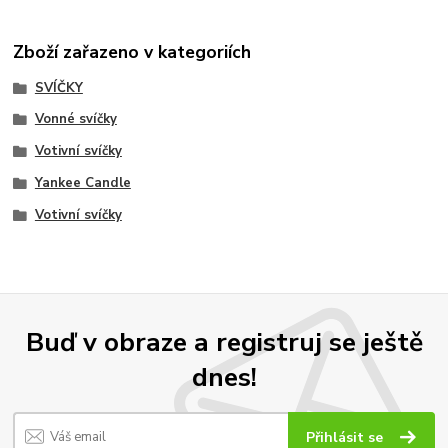
Zboží zařazeno v kategoriích
SVÍČKY
Vonné svíčky
Votivní svíčky
Yankee Candle
Votivní svíčky
Buď v obraze a registruj se ještě
dnes!
Přihlásit se