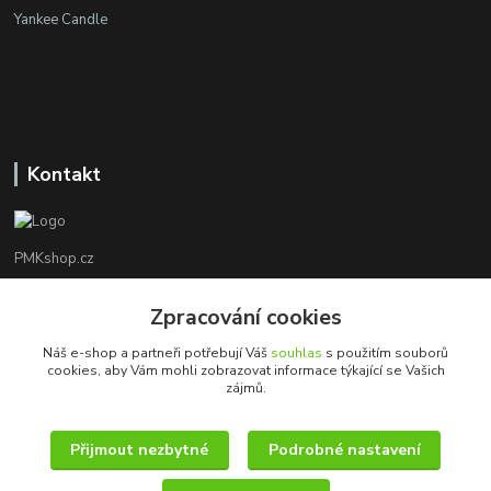
Yankee Candle
Kontakt
PMKshop.cz
+420 728 830 042
Zpracování cookies
Po - Pá 8:00 - 17:00
Náš e-shop a partneři potřebují Váš
souhlas
s použitím souborů
cookies, aby Vám mohli zobrazovat informace týkající se Vašich
info@pmkshop.cz
zájmů.
Přijmout nezbytné
Podrobné nastavení