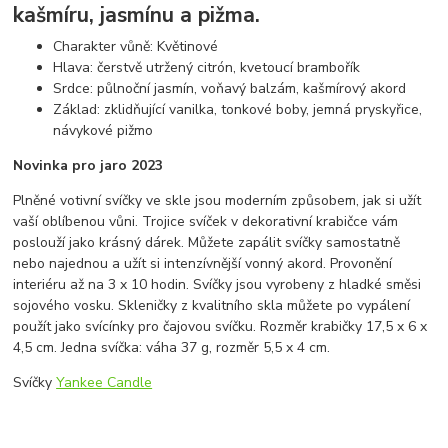
kašmíru, jasmínu a pižma.
Charakter vůně: Květinové
Hlava: čerstvě utržený citrón, kvetoucí brambořík
Srdce: půlnoční jasmín, voňavý balzám, kašmírový akord
Základ: zklidňující vanilka, tonkové boby, jemná pryskyřice,
návykové pižmo
Novinka pro jaro 2023
Plněné votivní svíčky ve skle jsou moderním způsobem, jak si užít
vaší oblíbenou vůni. Trojice svíček v dekorativní krabičce vám
poslouží jako krásný dárek. Můžete zapálit svíčky samostatně
nebo najednou a užít si intenzívnější vonný akord. Provonění
interiéru až na 3 x 10 hodin. Svíčky jsou vyrobeny z hladké směsi
sojového vosku. Skleničky z kvalitního skla můžete po vypálení
použít jako svícínky pro čajovou svíčku. Rozměr krabičky 17,5 x 6 x
4,5 cm. Jedna svíčka: váha 37 g, rozměr 5,5 x 4 cm.
Svíčky
Yankee Candle