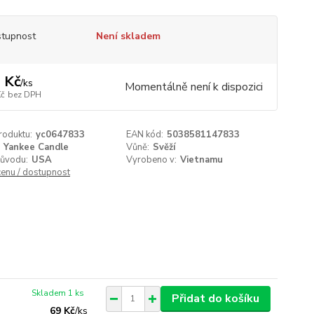
tupnost
Není skladem
 Kč
/
ks
Momentálně není k dispozici
Kč
bez DPH
roduktu:
yc0647833
EAN kód:
5038581147833
Yankee Candle
Vůně:
Svěží
ůvodu:
USA
Vyrobeno v:
Vietnamu
cenu / dostupnost
Skladem 1 ks
Přidat do košíku
69 Kč
/
ks