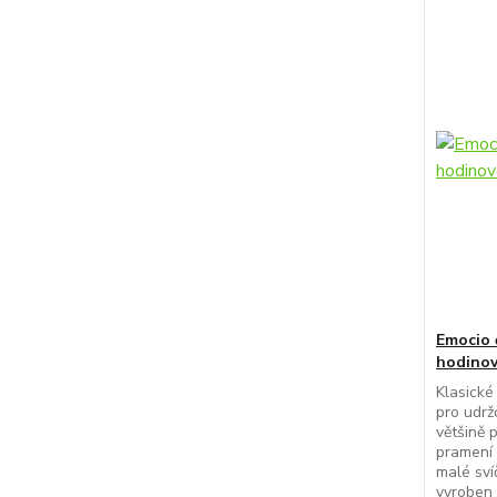
Emocio 
hodino
Klasické
pro udrž
většině 
pramení 
malé svíč
vyroben 