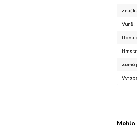
Značk
Vůně
Doba 
Hmotn
Země 
Vyrob
Mohlo 