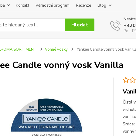
tba
Kontakt
Věrnostní program
Recenze
Blog
Nevíte
Hledat
+420
Po - P
AROMA SORTIMENT
Vonné vosky
Yankee Candle vonný vosk Vanill
ee Candle vonný vosk Vanilla
Vani
Čistá 
vrcholu
vanilk
Srdce:
vonný v