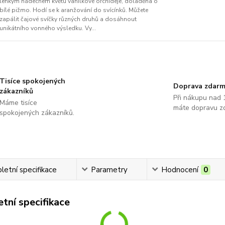
lehkým nádechem květu vanilkové orchideje, doladěna o
bílé pižmo. Hodí se k aranžování do svícínků. Můžete
zapálit čajové svíčky různých druhů a dosáhnout
unikátního vonného výsledku. Vy...
Tisíce spokojených
Doprava zdar
zákazníků
Při nákupu nad 
Máme tisíce
máte dopravu z
spokojených zákazníků.
etní specifikace
Parametry
Hodnocení
0
tní specifikace