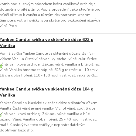
kombinaci s lehkým nádechem květu vanilkové orchideje,
doladěna o bílé pižmo. Popis provedení: Jako stvořené pro
tvůrčí přístup k vonění a různým dekorativním kreacím.
Samplers votivní svíčky jsou skvělé pro vyzkoušení různých
vůní. Pro v...
Yankee Candle svíčka ve skleněné dóze 623 g
Vanilka
Vonná svíčka Yankee Candle ve skleněné dóze s těsnícím
víčkem Vanilla Čistá vůně vanilky. Vrchol vůně: cukr. Srdce
vůně: vanilková orchidej. Základ vůně: vanilka a bílé pižmo.
vůně: Vanilka hmotnost náplně: 623 g rozměr: ø - 10 cm v -
18 cm doba hoření: 110 - 150 hodin velikost: velká Svíčk...
Yankee Candle svíčka ve skleněné dóze 104 g
Vanilka
Yankee Candle v klasické skleněné dóze s těsnícím víčkem
Vanilla Čistá vůně jemné vanilky. Vrchol vůně: cukr. Srdce
vůně: vanilková orchidej. Základu vůně: vanilka a bílé
pižmo. Vůně: Vanilka doba hoření: 25 - 40 hodin velikost:
malá Klasický tvar této svíčky je nepostradatelným
doplňkem každého...