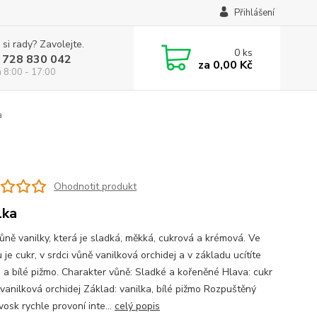
Přihlášení
 si rady? Zavolejte.
0
ks
 728 830 042
za
0,00 Kč
á 8:00 - 17:00
a
Ohodnotit produkt
lka
vůně vanilky, která je sladká, měkká, cukrová a krémová. Ve
 je cukr, v srdci vůně vanilková orchidej a v základu ucítíte
u a bílé pižmo. Charakter vůně: Sladké a kořeněné Hlava: cukr
 vanilková orchidej Základ: vanilka, bílé pižmo Rozpuštěný
osk rychle provoní inte...
celý popis