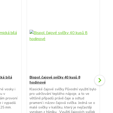
TO
ká bílá
Bispol čajové svíčky 40 kusů 8
hodinové
Emo
ho
né vosky i
Klasické čajové svíčky Původní využití bylo
ou v
pro udržování teplého nápoje, a to ve
Kla
ám provoní
většině případů právě čaje a odtud
pro
e i vypadá.
pramení i název čajová svíčka. Jedná se o
vět
125 mm.
malé svíčky v kalíšku, který je nejčastěji
pra
vyroben z hliníku. Využití čajových svíček