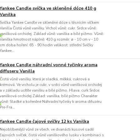
Yankee Candle svíčka ve skleněné dóze 410 g
Vanilka
Svíčka Yankee Candle ve skleněné dóze s těsnícím víčkem
Vanilla Čistá vůně vanilky. Vrchol vůně: cukr. Srdce vůně:
vanilková orchidej. Základ vůně: vanilka a bílé pižmo. Vůně:
Vanilka hmotnost náplně: 410 g rozměr: ø - 10 cm v - 10
cm doba hoření: 65 - 90 hodin velikost: střední Svíčky
Yankee...
Yankee Candle náhradní vonné tyčinky aroma
diffuseru Vanilla
Čistá vůně vanilky, která je sladká, měkká, cukrová a
krémová. Ve vrcholu je cukr, v srdci vůně vanilková orchidej
a v základu ucítíte vanilku a bílé pižmo. Hlava: curk Srdce:
vanilková orchidej Základ: vanilka, bílé pižmo Charakter
vůně: Sladké a kořeněné Náhradní tyčinky k aroma difuzéru
Pre-Fra...
Yankee Candle čajové svíčky 12 ks Vanilka
Nejoblíbenější vůně ze všech, ve dvanácti kusové sadě
čajových svíček, čistá vůně vanilkového lusku v kombinaci s