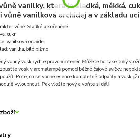
 vůně vanilky, která je sladká, měkká, cu
i vůně vanilková orchidej a v základu ucí
rakter vůně: Sladké a kořeněné
va: cukr
ce: vanilková orchidej
lad: vanilka, bílé pižmo
ý vonný vosk rychle provoní interiér. Můžete ho také tuhý vložit
zpusťte vosk v aromalampě pomocí běžné čajové svíčky, nepoklád
použít. Poté, co se vonné esence kompletně odpařily a vosk již 
odlně vyloupnout. Pak vložte nový a voňte si dál!
zboží
etry