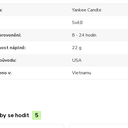
a
Yankee Candle
Svěží
provonění
8 - 24 hodin
ost náplně
22 g
původu
USA
eno v
Vietnamu
by se hodit
5