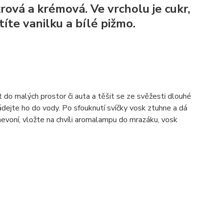
krová a krémová. Ve vrcholu je cukr,
títe vanilku a bílé pižmo.
 do malých prostor či auta a těšit se ze svěžesti dlouhé
ejte ho do vody. Po sfouknutí svíčky vosk ztuhne a dá
nevoní, vložte na chvíli aromalampu do mrazáku, vosk