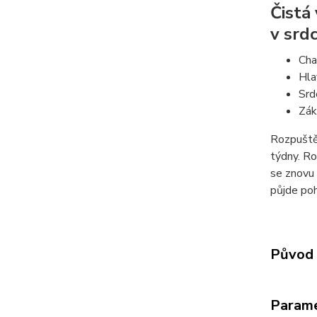
Čistá
v srdc
Cha
Hla
Srd
Zák
Rozpuštěn
týdny. Ro
se znovu 
půjde poh
Původ 
Param