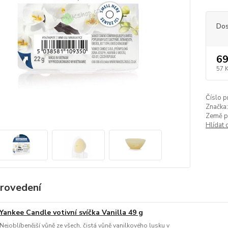
Dos
69
57 
Číslo p
Značka:
Země p
Hlídat 
provedení
Yankee Candle votivní svíčka Vanilla 49 g
Nejoblíbenější vůně ze všech, čistá vůně vanilkového lusku v